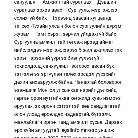
сануулья. – Амжилттай суралцах – Дэвшин
суралцах эрхээ авах – Сургууль, мэргэжлээ
солихгүй байх – Гэрээнд заасан хугцаанд
төгсөх -Тухайн улсын болон сургуулийн дүрэм,
журам – Гэмт хэрэг, зөрчил үйлдэхгүй байх –
Сургуулиа амжилттай төгсөж ирээд аймаг
нийслэлдээ мэргэжлээрээ 5 жил ажиллах гэх
зэрэг гэрээний үүргээ биелүүлээгүй
тохиолдолд санхүүжилт зогсоох, авсан бүх
тэтгэлэгээ эргүүлэн төлөх эрсдэл үүсэхийг
дахин анхааруулж байна. Чанартай боловсрол
эзэмшиж Монгол улсынхаа нэрийг дэлхийд
гарган орон нутгийнхаа хөгжилд хувь нэмрээ
оруулах, эх оронч сэтгэлтэй, зөв хандлагатай,
олон улсад өрсөлдөх чадвартай, бүтээлч,
манлайлагч иргэн танд амжилт хүсье. Дараах
эрх зүйн актуудтай legalinfo.mn-ээс уншиж