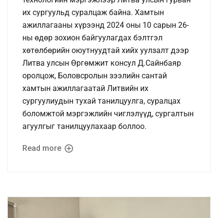
их сургуульд суралцаж байна. Хамтын
ажиллагааны хүрээнд 2024 оны 10 сарын 26-
ны өдөр зохион байгуулагдах бэлтгэл
хөтөлбөрийн оюутнуудтай хийх уулзалт дээр
Литва улсын Өргөмжит консул Д.Сайнбаяр
оролцож, Боловсролын зээлийн сантай
хамтын ажиллагаатай Литвийн их
сургуулиудын тухай танилцуулга, суралцах
боломжтой мэргэжлийн чиглэлүүд, сургалтын
агуулгыг танилцуулахаар боллоо.
Read more