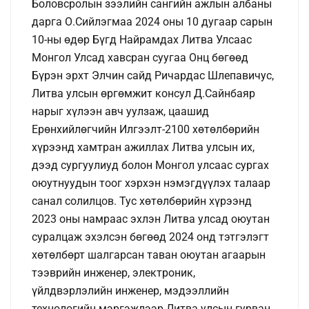
Боловсролын зээлийн сангийн ажлын албаны
дарга О.Сийлэгмаа 2024 оны 10 дугаар сарын
10-ны өдөр Бүгд Найрамдах Литва Улсаас
Монгол Улсад хавсран суугаа Онц бөгөөд
Бүрэн эрхт Элчин сайд Ричардас Шлепавичус,
Литва улсын өргөмжит консул Д.Сайнбаяр
нарыг хүлээн авч уулзаж, цаашид
Ерөнхийлөгчийн Илгээлт-2100 хөтөлбөрийн
хүрээнд хамтран ажиллах Литва улсын их,
дээд сургуулиуд болон Монгол улсаас сургах
оюутнуудын тоог хэрхэн нэмэгдүүлэх талаар
санал солилцов. Тус хөтөлбөрийн хүрээнд
2023 оны намраас эхлэн Литва улсад оюутан
суралцаж эхэлсэн бөгөөд 2024 онд тэтгэлэгт
хөтөлбөрт шалгарсан таван оюутан агаарын
тээврийн инженер, электроник,
үйлдвэрлэлийн инженер, мэдээллийн
технологийн мэргэжлээр Литва улсын гурван