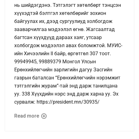
нь шийдэгдэнэ. Тэтгэлэгт хөтөлбөрт тэнцсэн
хүүхэдтэй бэлтгэл хөтөлбөрийг зохион
байгуулах их, дээд сургуулиуд холбогдож
зааварчилгаа мэдээлэл өгнө. Жагсаалтад
багтсан хүүхдүүд дараах хаяг, утсаар
холбогдож мэдээлэл авах боломжтой. МУИС-
ийн Хичээлийн II байр, өргөтгөл 307 тоот.
99949945, 99889379 Монгол Улсын
Ерөнхийлөгчийн зарлигийн дагуу Засгийн
газрын баталсан “Ерөнхийлөгчийн нэрэмжит
тэтгэлгийн журам”-тай энд дарж танилцана
уу. 338 Хүүхдийн нэрс энд дарж харна уу. Эх
сурвалж: https://president.mn/30935/
Read more