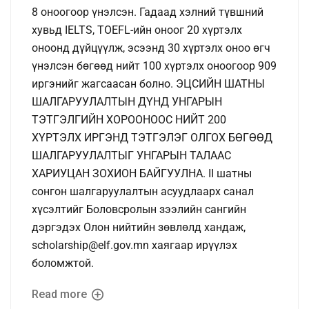
8 оноогоор үнэлсэн. Гадаад хэлний түвшний
хувьд IELTS, TOEFL-ийн оноог 20 хүртэлх
оноонд дүйцүүлж, эсээнд 30 хүртэлх оноо өгч
үнэлсэн бөгөөд нийт 100 хүртэлх оноогоор 909
иргэнийг жагсаасан болно. ЭЦСИЙН ШАТНЫ
ШАЛГАРУУЛАЛТЫН ДҮНД УНГАРЫН
ТЭТГЭЛГИЙН ХОРООНООС НИЙТ 200
ХҮРТЭЛХ ИРГЭНД ТЭТГЭЛЭГ ОЛГОХ БӨГӨӨД
ШАЛГАРУУЛАЛТЫГ УНГАРЫН ТАЛААС
ХАРИУЦАН ЗОХИОН БАЙГУУЛНА. II шатны
сонгон шалгаруулалтын асуудлаарх санал
хүсэлтийг Боловсролын зээлийн сангийн
дэргэдэх Олон нийтийн зөвлөлд хандаж,
scholarship@elf.gov.mn хаягаар ирүүлэх
боломжтой.
Read more