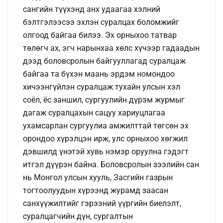
сангийн түүхэнд анх удаагаа хэлний
бэлтгэлээсээ эхлэн суралцах боломжийг
олгоод байгаа билээ. Эх орныхоо татвар
төлөгч ах, эгч нарынхаа хөлс хүчээр гадаадын
дээд боловсролын байгууллагад суралцаж
байгаа та бүхэн маань эрдэм номондоо
хичээнгүйлэн суралцаж тухайн улсын хэл
соёл, ёс заншил, сургуулийн дүрэм журмыг
дагаж суралцахын сацуу хариуцлагаа
ухамсарлан сургуулиа амжилттай төгсөн эх
орондоо хүрэлцэн ирж, улс орныхоо хөгжил
дэвшилд үнэтэй хувь нэмэр оруулна гэдэгт
итгэл дүүрэн байна. Боловсролын зээлийн сан
нь Монгол улсын хууль, Засгийн газрын
тогтоолуудын хүрээнд журамд заасан
санхүүжилтийг гэрээний үүргийн биелэлт,
суралцагчийн дүн, сургалтын