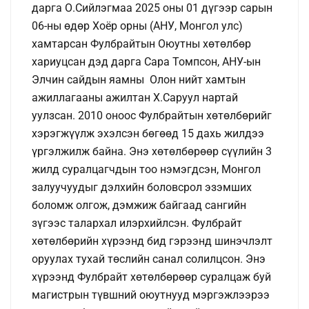
дарга О.Сийлэгмаа 2025 оны 01 дүгээр сарын
06-ны өдөр Хоёр орны (АНУ, Монгол улс)
хамтарсан Фулбрайтын Оюутны хөтөлбөр
хариуцсан дэд дарга Сара Томпсон, АНУ-ын
Элчин сайдын яамны Олон нийт хамтын
ажиллагааны ажилтан Х.Саруул нартай
уулзсан. 2010 оноос Фулбрайтын хөтөлбөрийг
хэрэгжүүлж эхэлсэн бөгөөд 15 дахь жилдээ
үргэлжилж байна. Энэ хөтөлбөрөөр сүүлийн 3
жилд суралцагчдын тоо нэмэгдсэн, Монгол
залуучуудыг дэлхийн боловсрол эзэмших
боломж олгож, дэмжиж байгаад сангийн
зүгээс талархал илэрхийлсэн. Фулбрайт
хөтөлбөрийн хүрээнд бид гэрээнд шинэчлэлт
оруулах тухай төслийн санал солилцсон. Энэ
хүрээнд Фулбрайт хөтөлбөрөөр суралцаж буй
магистрын түвшний оюутнууд мэргэжлээрээ