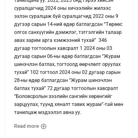
танилцана уу. 2022, 2023 онд гэрээ хийсэн
суралцагчид 2024 оны хичээлийн жилээс
эхлэн суралцаж буй суралцагчид 2022 оны 9
дүгээр сарын 14-ний өдөр батлагдсан “Төрөөс
олгох санхүүгийн дэмжлэг, тэтгэлгийн талаар
авах зарим арга хэмжээний тухай” 346
дугаар тогтоолын хавсралт 1 2024 оны 03
дугаар сарын 06-ны өдөр батлагдсан “Журам
шинэчлэн батлах, тогтоолд өөрчлөлт оруулах
тухай” 102 тогтоол 2024 оны 02 дугаар сарын
28-ны өдөр батлагдсан “Журам шинэчлэн
батлах тухай” 72 дугаар тогтоолын хавсралт
“Боловсролын зээлийн сангийн хөрөнгийг
зарцуулах, түүнд хяналт тавих журам”-тай мөн
танилцаж мэдээлэл авна уу.
Read more