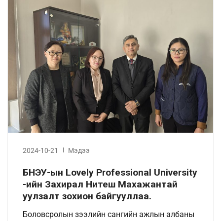
2024-10-21
Мэдээ
БНЭУ-ын Lovely Professional University
-ийн Захирал Нитеш Махажантай
уулзалт зохион байгууллаа.
Боловсролын зээлийн сангийн ажлын албаны