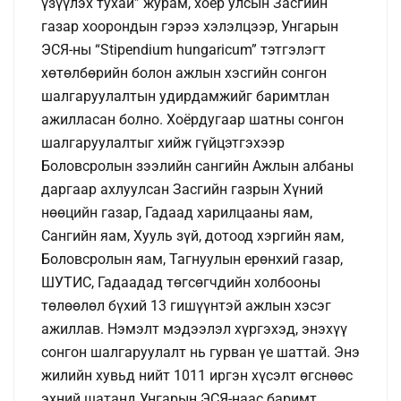
үзүүлэх тухай” журам, хоёр улсын Засгийн
газар хоорондын гэрээ хэлэлцээр, Унгарын
ЭСЯ-ны “Stipendium hungaricum” тэтгэлэгт
хөтөлбөрийн болон ажлын хэсгийн сонгон
шалгаруулалтын удирдамжийг баримтлан
ажилласан болно. Хоёрдугаар шатны сонгон
шалгаруулалтыг хийж гүйцэтгэхээр
Боловсролын зээлийн сангийн Ажлын албаны
даргаар ахлуулсан Засгийн газрын Хүний
нөөцийн газар, Гадаад харилцааны яам,
Сангийн яам, Хууль зүй, дотоод хэргийн яам,
Боловсролын яам, Тагнуулын ерөнхий газар,
ШУТИС, Гадаадад төгсөгчдийн холбооны
төлөөлөл бүхий 13 гишүүнтэй ажлын хэсэг
ажиллав. Нэмэлт мэдээлэл хүргэхэд, энэхүү
сонгон шалгаруулалт нь гурван үе шаттай. Энэ
жилийн хувьд нийт 1011 иргэн хүсэлт өгснөөс
эхний шатанд Унгарын ЭСЯ-наас баримт