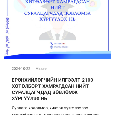
2024-10-22
Мэдээ
ЕРӨНХИЙЛӨГЧИЙН ИЛГЭЭЛТ 2100
ХӨТӨЛБӨРТ ХАМРАГДСАН НИЙТ
СУРАЛЦАГЧДАД ЗӨВЛӨМЖ
ХҮРГҮҮЛЭХ НЬ
Сурлага хөдөлмөр, хичээл зүтгэлээрээ
манлайлан сум, хороодоос шалгарсан шилдэг