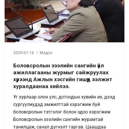
2025-01-16
Мэдээ
Боловсролын зээлийн сангийн үйл
ажиллагааны журмыг сайжруулах
хүрээнд Ажлын хэсгийн гишүүд ээлжит
хуралдаанаа хийлээ.
Уг хурлаар олон улс, дотоодын хувийн их, дээд
сургуулиудад амжилттай хэрэгжиж буй
боловсролын тэтгэлэг болон одоо хэрэгжиж
Боловсролын зээлийн сангийн журамтай
танилцаж, санал дүгнэлт гаргав. Цаашдаа