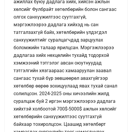
ажиллах буюу дадлага хийх, хийсэн ажлын
хөлсийг Фулбрайт хөтөлбөрийн болон сангаас
олгох санхүүжилтээс суутгахгүй,
мэргэжлээрээ дадлага хийхэд нь сан
татгалзахгүй байх, хөтөлбөрийн үлдэгдэл
санхүүжилтийг суралцагчдад зарцуулах
боломжийн талаар ярилцсан. Мэргэжлээрээ
дадлагаа хийх нөхцөлийн тухайд тодорхой
хэмжээний тэтгэлэг авсан оюутнуудад
тэтгэлгийн хязгаараас хамааруулан заавал
сангаас тухай бүр зөвшөөрөл авахгүйгээр
хөтөлбөр өөрөө зохицуулаад явах тухай санал
солилцсон. 2024-2025 оны хичээлийн жилд
суралцаж буй 2 иргэн мэргэжлээрээ дадлага
хийхтэй холбоотой 700$-5000$ ажлын хөлсийг
хөтөлбөрийн санхүүжилтээс суутгахгүй
байхаар тохиролцсон. Цаашид хөтөлбөрт
хамрагдах сургуулийн тоог нэмэгдүүлэх,