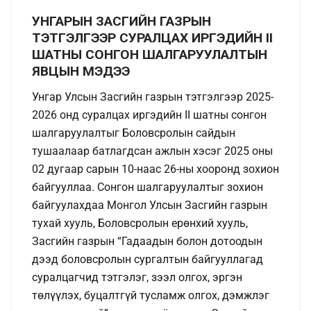
УНГАРЫН ЗАСГИЙН ГАЗРЫН
ТЭТГЭЛГЭЭР СУРАЛЦАХ ИРГЭДИЙН II
ШАТНЫ СОНГОН ШАЛГАРУУЛАЛТЫН
ЯВЦЫН МЭДЭЭ
Унгар Улсын Засгийн газрын тэтгэлгээр 2025-
2026 онд суралцах иргэдийн II шатны сонгон
шалгаруулалтыг Боловсролын сайдын
тушаалаар батлагдсан ажлын хэсэг 2025 оны
02 дугаар сарын 10-наас 26-ны хооронд зохион
байгууллаа. Сонгон шалгаруулалтыг зохион
байгуулахдаа Монгол Улсын Засгийн газрын
тухай хууль, Боловсролын ерөнхий хууль,
Засгийн газрын “Гадаадын болон дотоодын
дээд боловсролын сургалтын байгууллагад
суралцагчид тэтгэлэг, зээл олгох, эргэн
төлүүлэх, буцалтгүй тусламж олгох, дэмжлэг