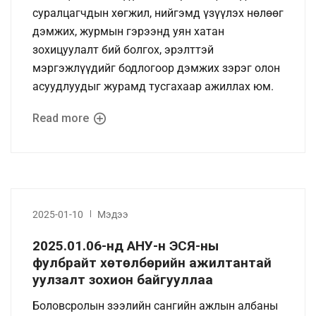
суралцагчдын хөгжил, нийгэмд үзүүлэх нөлөөг
дэмжих, журмын гэрээнд уян хатан
зохицуулалт бий болгох, эрэлттэй
мэргэжлүүдийг бодлогоор дэмжих зэрэг олон
асуудлуудыг журамд тусгахаар ажиллах юм.
Read more
2025-01-10
Мэдээ
2025.01.06-нд АНУ-н ЭСЯ-ны
фулбрайт хөтөлбөрийн ажилтантай
уулзалт зохион байгууллаа
Боловсролын зээлийн сангийн ажлын албаны