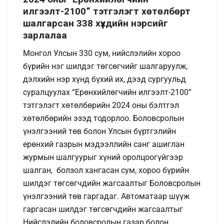
илгээлт-2100” тэтгэлэгт хөтөлбөрт
шалгарсан 338 хүүхдийн нэрсийг
зарлалаа
Монгол Улсын 330 сум, нийслэлийн хороо
бүрийн нэг шилдэг төгсөгчийг шалгаруулж,
дэлхийн нэр хүнд бүхий их, дээд сургуульд
суралцуулах “Ерөнхийлөгчийн илгээлт-2100”
тэтгэлэгт хөтөлбөрийн 2024 оны бэлтгэл
хөтөлбөрийн эзэд тодорлоо. Боловсролын
үнэлгээний төв болон Улсын бүртгэлийн
ерөнхий газрын мэдээллийн санг ашиглан
журмын шалгуурыг хүний оролцоогүйгээр
шалган, болзол хангасан сум, хороо бүрийн
шилдэг төгсөгчдийн жагсаалтыг Боловсролын
үнэлгээний төв гаргадаг. Автоматаар шүүж
гаргасан шилдэг төгсөгчдийн жагсаалтыг
Нийслэлийн боловсролын газар болон