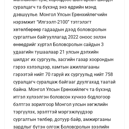
суралцагч та бүхэнд энэ өдрийн мэнд
дэвшүүлье. Монгол Улсын Ерөнхийлөгчийн
нэрэмжит “Илгээлт-2100” тэтгэлэгт
хөтөлбөрөөр гадаадын дээд боловсролын
сургалтын байгууллагад 2022 оноос эхлэн
өнөөдрийг хүртэл Боловсролын сайдын 3
удаагийн тушаалаар 21 улсын дэлхийн
шилдэг их сургууль, засгийн газар хоорондын
гэрээ хэлэлцээр, хамтын ажиллагааны
гэрээтэй нийт 70 гаруй их сургуульд нийт 758
суралцагч суралцаж байгааг дуулгахад таатай
байна. Монгол Улсын Ерөнхийлөгч та бүхэнд
итгэл хүлээлгэн боловсон хүчнээ бодлогоор
бэлтгэх зорилгоор Монгол улсын хөгжлийн
тэргүүлэх, эрэлттэй мэргэжлүүдээр
сургалтын төлбөр, дотуур байр, амжиргааны
зардлыг бүтэн олгож Боловсролын зээлийн