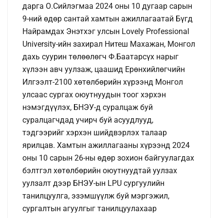
дарга О.Сийлэгмаа 2024 оны 10 дугаар сарын
9-ний өдөр сантай хамтын ажиллагаатай Бүгд
Найрамдах Энэтхэг улсын Lovely Professional
University-ийн захирал Нитеш Махажан, Монгол
дахь суурин төлөөлөгч Ф.Баатарсүх нарыг
хүлээн авч уулзаж, цаашид Ерөнхийлөгчийн
Илгээлт-2100 хөтөлбөрийн хүрээнд Монгол
улсаас сургах оюутнуудын тоог хэрхэн
нэмэгдүүлэх, БНЭУ-д суралцаж буй
суралцагчдад учирч буй асуудлууд,
тэдгээрийг хэрхэн шийдвэрлэх талаар
ярилцав. Хамтын ажиллагааны хүрээнд 2024
оны 10 сарын 26-ны өдөр зохион байгуулагдах
бэлтгэл хөтөлбөрийн оюутнуудтай уулзах
уулзалт дээр БНЭУ-ын LPU сургуулийн
танилцуулга, эзэмшүүлж буй мэргэжил,
сургалтын агуулгыг танилцуулахаар