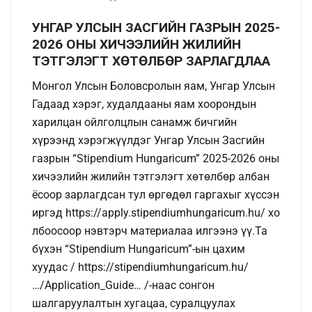
УНГАР УЛСЫН ЗАСГИЙН ГАЗРЫН 2025-
2026 ОНЫ ХИЧЭЭЛИЙН ЖИЛИЙН
ТЭТГЭЛЭГТ ХӨТӨЛБӨР ЗАРЛАГДЛАА
Монгол Улсын Боловсролын яам, Унгар Улсын
Гадаад хэрэг, худалдааны яам хоорондын
харилцан ойлголцлын санамж бичгийн
хүрээнд хэрэгжүүлдэг Унгар Улсын Засгийн
газрын “Stipendium Hungaricum” 2025-2026 оны
хичээлийн жилийн тэтгэлэгт хөтөлбөр албан
ёсоор зарлагдсан тул өргөдөл гаргахыг хүссэн
иргэд https://apply.stipendiumhungaricum.hu/ хо
лбоосоор нэвтэрч материалаа илгээнэ үү.Та
бүхэн “Stipendium Hungaricum”-ын цахим
хуудас / https://stipendiumhungaricum.hu/
…/Application_Guide… /-наас сонгон
шалгаруулалтын хугацаа, суралцуулах