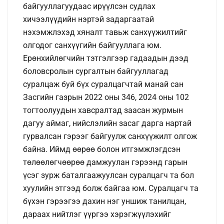
байгууллагуудаас ирүүлсэн судлах
хичээлүүдийн нэртэй задаргаатай
нэхэмжлэхэд хяналт тавьж санхүүжилтийг
олгодог санхүүгийн байгууллага юм.
Ерөнхийлөгчийн тэтгэлгээр гадаадын дээд
боловсролын сургалтын байгууллагад
суралцаж буй бүх суралцагчтай манай сан
Засгийн газрын 2022 оны 346, 2024 оны 102
тогтоолуудын хавсралтад заасан журмын
дагуу аймаг, нийслэлийн засаг дарга нартай
гурвалсан гэрээг байгуулж санхүүжилт олгож
байна. Иймд өөрөө болон итгэмжлэгдсэн
төлөөлөгчөөрөө дамжуулан гэрээнд гарын
үсэг зурж баталгаажуулсан суралцагч та бол
хуулийн этгээд болж байгаа юм. Суралцагч та
бүхэн гэрээгээ дахин нэг уншиж танилцан,
дараах нийтлэг үүргээ хэрэгжүүлэхийг