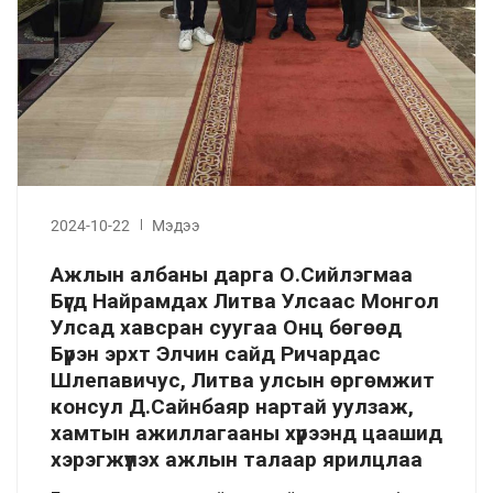
2024-10-22
Мэдээ
Ажлын албаны дарга О.Сийлэгмаа
Бүгд Найрамдах Литва Улсаас Монгол
Улсад хавсран суугаа Онц бөгөөд
Бүрэн эрхт Элчин сайд Ричардас
Шлепавичус, Литва улсын өргөмжит
консул Д.Сайнбаяр нартай уулзаж,
хамтын ажиллагааны хүрээнд цаашид
хэрэгжүүлэх ажлын талаар ярилцлаа