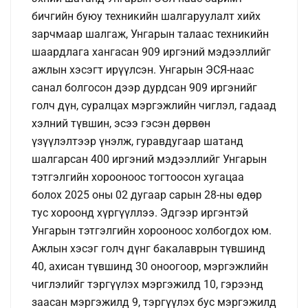
бичгийн буюу техникийн шалгаруулалт хийх
зарчмаар шалгаж, Унгарын талаас техникийн
шаардлага хангасан 909 иргэний мэдээллийг
ажлын хэсэгт ирүүлсэн. Унгарын ЭСЯ-наас
санал болгосон дээр дурдсан 909 иргэнийг
голч дүн, суралцах мэргэжлийн чиглэл, гадаад
хэлний түвшин, эсээ гэсэн дөрвөн
үзүүлэлтээр үнэлж, гуравдугаар шатанд
шалгарсан 400 иргэний мэдээллийг Унгарын
тэтгэлгийн хорооноос тогтоосон хугацаа
болох 2025 оны 02 дугаар сарын 28-ны өдөр
тус хороонд хүргүүллээ. Эдгээр иргэнтэй
Унгарын тэтгэлгийн хорооноос холбогдох юм.
Ажлын хэсэг голч дүнг бакалаврын түвшинд
40, ахисан түвшинд 30 оноогоор, мэргэжлийн
чиглэлийг тэргүүлэх мэргэжилд 10, гэрээнд
заасан мэргэжилд 9, тэргүүлэх бус мэргэжилд