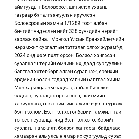
аймгуудын Боловсрол, шинжлэх ухааны
газраар баталгаажуулан ирүүлсэн
Боловсролын яамны 1/1289 тоот албан
бичгийг үндэслэн нийт 338 хүүхдийн нэрийг
зарлаж байна. “Монгол Улсын Ерөнхийлөгчийн
нэрэмжит сургалтын тэтгэлэг олгох журам”-д
2024 онд өөрчлөлт орсон. Болзол хангасан
суралцагч төрийн өмчийн их, дээд сургуулийн
бэлтгэл хөтөлбөрт элсэн суралцаж, ерөнхий
эрдмийн болон гадаад хэлний бэлтгэл хийнэ.
Мөн харилцааны чадвар, албан бичгийн
чадвар, суралцах орны соёл, нийгмийн
хариуцлага, олон нийтийн ажил зэрэгт сургаж
бэлтгэх юм. Бэлтгэл хөтөлбөрийг амжилттай
төгссөн суралцагчид бэлтгэл хөтөлбөрийн
сурлагын амжилт, болзол хангасан байдлаас
хамааран аль улсын ямар их сургуульд сурах