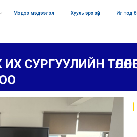
Мэдээ мэдээлэл
Хууль эрх зүй
Ил тод 
ИХ СУРГУУЛИЙН ТӨЛӨӨЛ
ОО