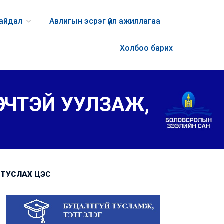
байдал
Авлигын эсрэг үйл ажиллагаа
Холбоо барих
ӨГЧТЭЙ УУЛЗАЖ,
ТУСЛАХ ЦЭС