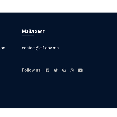
Мэйл хаяг
дох
contact@elf.gov.mn
Follow us: