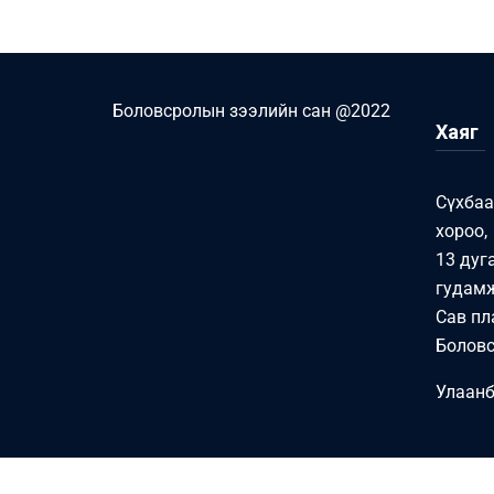
Боловсролын зээлийн сан @2022
Хаяг
Сүхбаа
хороо,
13 дуг
гудамж
Сав пл
Боловс
Улаанб