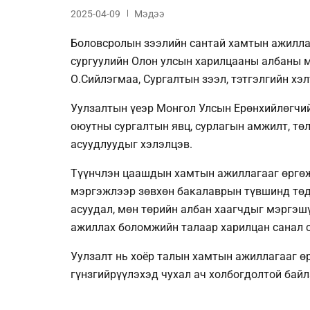
2025-04-09
Мэдээ
Боловсролын зээлийн сантай хамтын ажилла
сургуулийн Олон улсын харилцааны албаны 
О.Сийлэгмаа, Сургалтын зээл, тэтгэлгийн хэл
Уулзалтын үеэр Монгол Улсын Ерөнхийлөгчий
оюутны сургалтын явц, сурлагын амжилт, тө
асуудлуудыг хэлэлцэв.
Түүнчлэн цаашдын хамтын ажиллагааг өргөжү
мэргэжлээр зөвхөн бакалаврын түвшинд төди
асуудал, мөн төрийн албан хаагчдыг мэргэш
ажиллах боломжийн талаар харилцан санал 
Уулзалт нь хоёр талын хамтын ажиллагааг ө
гүнзгийрүүлэхэд чухал ач холбогдолтой байл