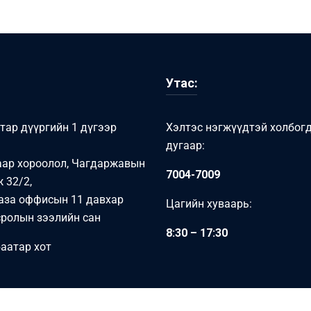
Утас:
тар дүүргийн 1 дүгээр
Хэлтэс нэгжүүдтэй холбог
дугаар:
аар хороолол, Чагдаржавын
7004-7009
 32/2,
аза оффисын 11 давхар
Цагийн хуваарь:
ролын зээлийн сан
8:30 – 17:30
аатар хот