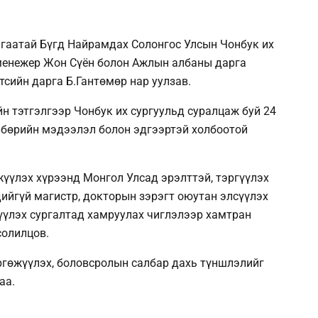
гаатай Бүгд Найрамдах Солонгос Улсын Чонбук их
менежер Жон Сүён болон Ажлын албаны дарга
тсийн дарга Б.Гантөмөр нар уулзав.
н тэтгэлгээр Чонбук их сургуульд суралцаж буй 24
лбөрийн мэдээлэл болон эдгээртэй холбоотой
үлэх хүрээнд Монгол Улсад эрэлттэй, тэргүүлэх
йгүй магистр, докторын зэрэгт оюутан элсүүлэх
үүлэх сургалтад хамруулах чиглэлээр хамтран
солилцов.
ргөжүүлэх, боловсролын салбар дахь түншлэлийг
аа.