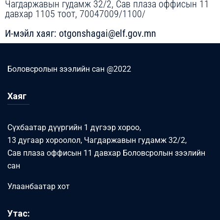
Чагдаржавын гудамж 32/2, Сав плаза оффисын 11
давхар 1105 тоот, 70047009/1100/
И-мэйл хаяг: otgonshagai@elf.gov.mn
Боловсролын зээлийн сан @2022
Хаяг
Сүхбаатар дүүргийн 1 дүгээр хороо,
13 дугаар хороолол, Чагдаржавын гудамж 32/2,
Сав плаза оффисын 11 давхар Боловсролын зээлийн
сан
Улаанбаатар хот
Утас: