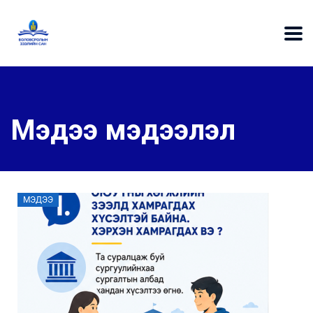
Мэдээ мэдээлэл
МЭДЭЭ