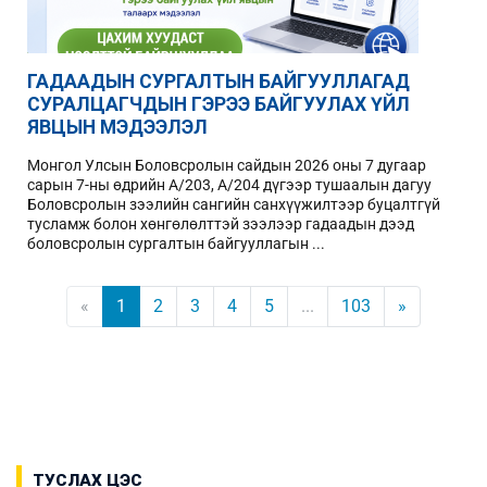
ГАДААДЫН СУРГАЛТЫН БАЙГУУЛЛАГАД
СУРАЛЦАГЧДЫН ГЭРЭЭ БАЙГУУЛАХ ҮЙЛ
ЯВЦЫН МЭДЭЭЛЭЛ
Монгол Улсын Боловсролын сайдын 2026 оны 7 дугаар
сарын 7-ны өдрийн А/203, А/204 дүгээр тушаалын дагуу
Боловсролын зээлийн сангийн санхүүжилтээр буцалтгүй
тусламж болон хөнгөлөлттэй зээлээр гадаадын дээд
боловсролын сургалтын байгууллагын ...
«
1
2
3
4
5
...
103
»
ТУСЛАХ ЦЭС