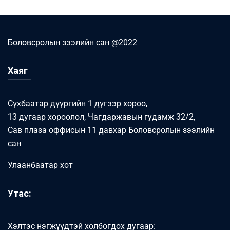
Боловсролын зээлийн сан @2022
Хаяг
Сүхбаатар дүүргийн 1 дүгээр хороо,
13 дугаар хороолол, Чагдаржавын гудамж 32/2,
Сав плаза оффисын 11 давхар Боловсролын зээлийн
сан
Улаанбаатар хот
Утас:
Хэлтэс нэгжүүдтэй холбогдох дугаар: