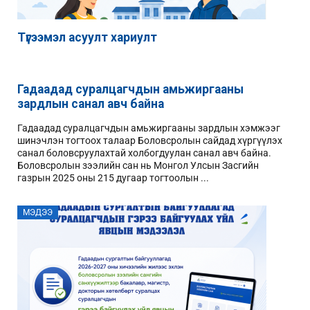
Түгээмэл асуулт хариулт
Гадаадад суралцагчдын амьжиргааны
зардлын санал авч байна
Гадаадад суралцагчдын амьжиргааны зардлын хэмжээг
шинэчлэн тогтоох талаар Боловсролын сайдад хүргүүлэх
санал боловсруулахтай холбогдуулан санал авч байна.
Боловсролын зээлийн сан нь Монгол Улсын Засгийн
газрын 2025 оны 215 дугаар тогтоолын ...
МЭДЭЭ