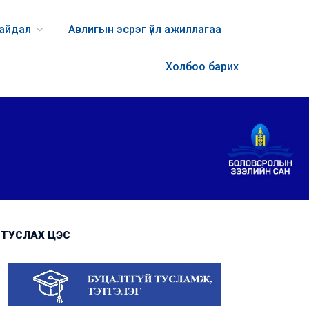
байдал
Авлигын эсрэг үйл ажиллагаа
Холбоо барих
ТУСЛАХ ЦЭС