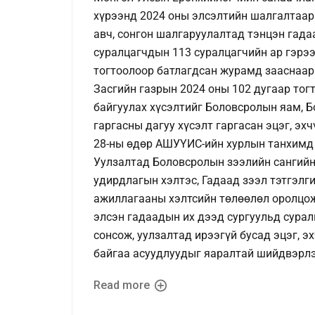
хүрээнд 2024 оны элсэлтийн шалгалтаар
авч, сонгон шалгаруулалтад тэнцэн гада
суралцагчдын 113 суралцагчийн ар гэрээ
тогтоолоор батлагдсан журамд зааснаар 
Засгийн газрын 2024 оны 102 дугаар тог
байгуулах хүсэлтийг Боловсролын яам, 
гаргасны дагуу хүсэлт гаргасан эцэг, эх
28-ны өдөр АШУҮИС-ийн хурлын танхимд у
Уулзалтад Боловсролын зээлийн сангийн
удирдлагын хэлтэс, Гадаад зээл тэтгэл
ажиллагааны хэлтсийн төлөөлөл оролцож
элсэн гадаадын их дээд сургуульд сурал
сонсож, уулзалтад ирээгүй бусад эцэг, 
байгаа асуудлуудыг яаралтай шийдвэрл
Read more