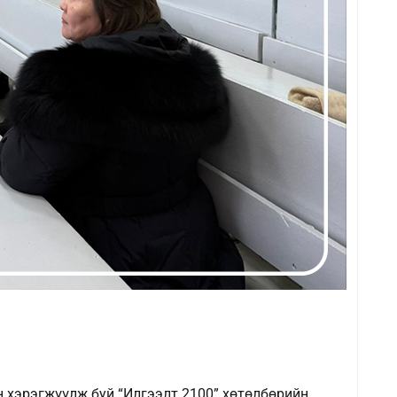
 хэрэгжүүлж буй “Илгээлт 2100” хөтөлбөрийн