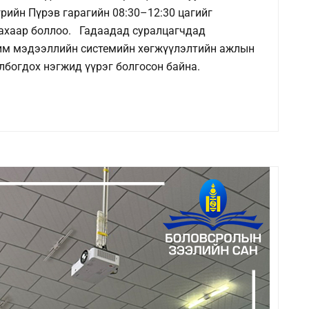
рийн Пүрэв гарагийн 08:30–12:30 цагийг
лахаар боллоо. Гадаадад суралцагчдад
хим мэдээллийн системийн хөгжүүлэлтийн ажлын
лбогдох нэгжид үүрэг болгосон байна.