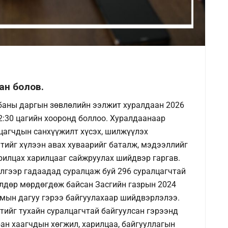
ан болов.
баны даргын зөвлөлийн ээлжит хуралдаан 2026
2:30 цагийн хооронд боллоо. Хуралдаанаар
цагчдын санхүүжилт хүсэх, шилжүүлэх
йтийг хүлээн авах хуваарийг баталж, мэдээллийг
арилцах харилцааг сайжруулах шийдвэр гаргав.
лгээр гадаадад суралцаж буй 296 суралцагчтай
өлдөр мөрдөгдөж байсан Засгийн газрын 2024
рмын дагуу гэрээ байгуулахаар шийдвэрлэлээ.
тийг тухайн суралцагчтай байгуулсан гэрээнд
бан хаагчдын хөгжил, харилцаа, байгууллагын