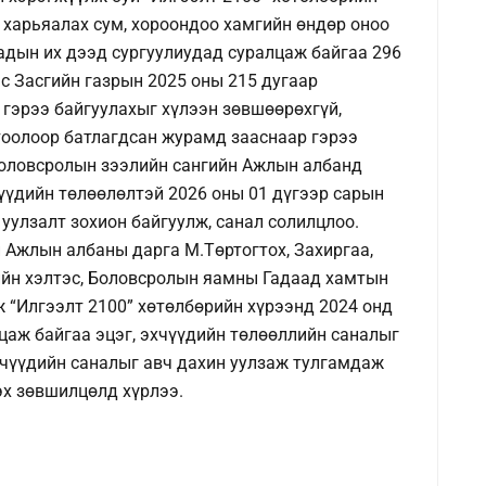
 харьяалах сум, хороондоо хамгийн өндөр оноо
адын их дээд сургуулиудад суралцаж байгаа 296
с Засгийн газрын 2025 оны 215 дугаар
гэрээ байгуулахыг хүлээн зөвшөөрөхгүй,
тоолоор батлагдсан журамд зааснаар гэрээ
Боловсролын зээлийн сангийн Ажлын албанд
чүүдийн төлөөлөлтэй 2026 оны 01 дүгээр сарын
улзалт зохион байгуулж, санал солилцлоо.
 Ажлын албаны дарга М.Төртогтох, Захиргаа,
гийн хэлтэс, Боловсролын яамны Гадаад хамтын
 “Илгээлт 2100” хөтөлбөрийн хүрээнд 2024 онд
цаж байгаа эцэг, эхчүүдийн төлөөллийн саналыг
эхчүүдийн саналыг авч дахин уулзаж тулгамдаж
эх зөвшилцөлд хүрлээ.