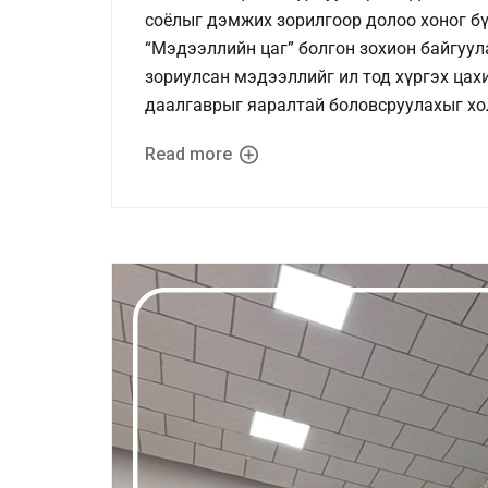
соёлыг дэмжих зорилгоор долоо хоног бү
“Мэдээллийн цаг” болгон зохион байгуу
зориулсан мэдээллийг ил тод хүргэх ца
даалгаврыг яаралтай боловсруулахыг хо
Read more