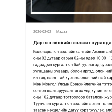
2026-02-02
Мэдээ
Даргын зөвлөлийн ээлжит хуралда
Боловсролын зээлийн сангийн Ажлын ал
оны 02 дугаар сарын 02-ны өдөр 10:00–1
гадаадын сургалтын байгууллагад сурал
хугацааны хуваарь болон иргэд, олон ни
ил тод, нээлттэй хүргэж, олон нийттэй х
Мөн Монгол Улсын Ерөнхийлөгчийн тэтгэ
сонгон шалгаруулалт өгөх үед хүчин төг
оны 102 дугаар тогтоолоор баталсан жу
Түүнчлэн сургалтын зээлийн эргэн төлөл
заасан нөхцөлийн дагуу хэрэгжүүлэх, ал