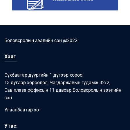
Боловсролын зээлийн сан @2022
Хаяг
Сүхбаатар дүүргийн 1 дүгээр хороо,
13 дугаар хороолол, Чагдаржавын гудамж 32/2,
Сав плаза оффисын 11 давхар Боловсролын зээлийн
сан
Улаанбаатар хот
Утас: