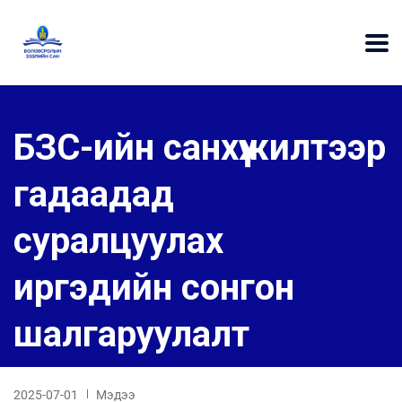
БЗС-ийн санхүүжилтээр
гадаадад
суралцуулах
иргэдийн сонгон
шалгаруулалт
2025-07-01
Мэдээ