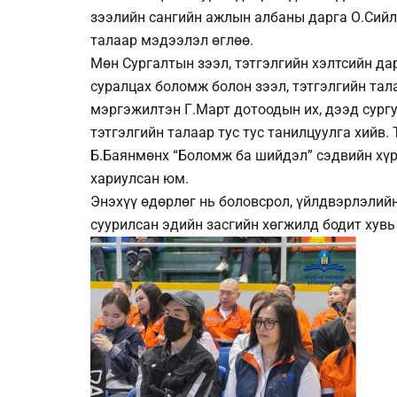
зээлийн сангийн ажлын албаны дарга О.Сийл
талаар мэдээлэл өглөө.
Мөн Сургалтын зээл, тэтгэлгийн хэлтсийн да
суралцах боломж болон зээл, тэтгэлгийн тал
мэргэжилтэн Г.Март дотоодын их, дээд сург
тэтгэлгийн талаар тус тус танилцуулга хийв
Б.Баянмөнх “Боломж ба шийдэл” сэдвийн хүр
хариулсан юм.
Энэхүү өдөрлөг нь боловсрол, үйлдвэрлэлий
суурилсан эдийн засгийн хөгжилд бодит хувь