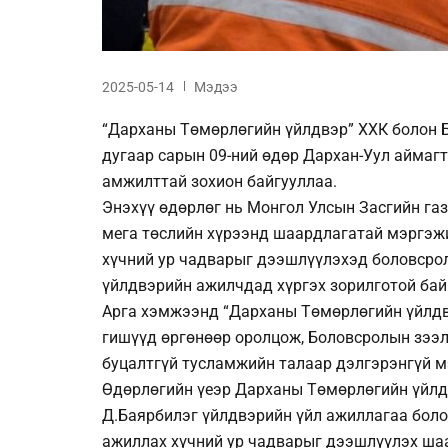
2025-05-14
Мэдээ
“Дарханы Төмөрлөгийн үйлдвэр” ХХК болон 
дугаар сарын 09-ний өдөр Дархан-Уул аймагт
амжилттай зохион байгууллаа.
Энэхүү өдөрлөг нь Монгол Улсын Засгийн га
мега төслийн хүрээнд шаардлагатай мэргэжи
хүчний ур чадварыг дээшлүүлэхэд боловсро
үйлдвэрийн ажилчдад хүргэх зорилготой бай
Арга хэмжээнд “Дарханы Төмөрлөгийн үйлдв
гишүүд өргөнөөр оролцож, Боловсролын зээли
буцалтгүй тусламжийн талаар дэлгэрэнгүй м
Өдөрлөгийн үеэр Дарханы Төмөрлөгийн үйлд
Д.Баярбилэг үйлдвэрийн үйл ажиллагаа болон
ажиллах хүчний ур чадварыг дээшлүүлэх ша