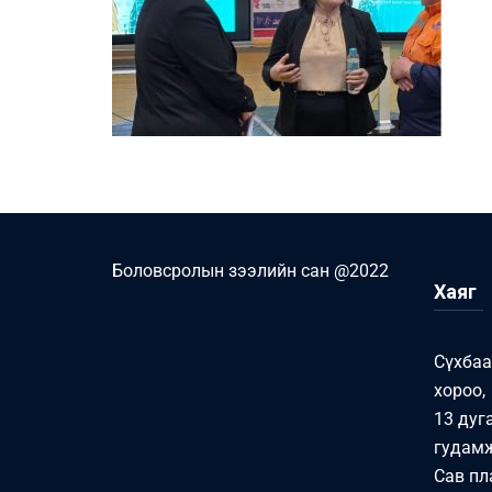
Боловсролын зээлийн сан @2022
Хаяг
Сүхбаа
хороо,
13 дуг
гудамж
Сав пл