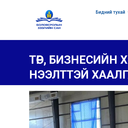
Бидний тухай
ТӨР, БИЗНЕСИЙН
НЭЭЛТТЭЙ ХААЛГА