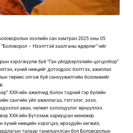
Боловсролын зээлийн сан хамтран 2025 оны 05
 “Боловсрол – Нээлттэй хаалганы өдөрлөг”-ийг
зрын хэрэгжүүлж буй “Ган үйлдвэрлэлийн цогцолбор”
лтэн, хүний нөөцийг дотоодоос бэлтгэх, ажиллах
лын төрөөс олгож буй санхүүжилтийн боломжийг
в.
эр” ХХК-ийн ажилчид болон тэдний гэр бүлийн
йн сангийн үйл ажиллагаа, тэтгэлэг, зээл,
эдээлэл аван, чөлөөт хэлэлцүүлэг өрнүүллээ.
вэр ХХК-ийн Бүтээмж хариуцсан менежер
 хүний нөөцийн хэрэгцээ, ирээдүйн хөгжил,
ардлагын талаар танилцуулсан бол Боловсролын