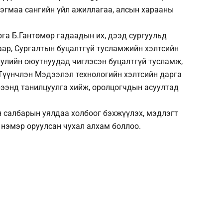
эгмаа сангийн үйл ажиллагаа, алсын харааны
рга Б.Гантөмөр гадаадын их, дээд сургуульд
аар, Сургалтын буцалтгүй тусламжийн хэлтсийн
уулийн оюутнуудад чиглэсэн буцалтгүй тусламж,
. Түүнчлэн Мэдээлэл технологийн хэлтсийн дарга
ээнд танилцуулга хийж, оролцогчдын асуултад
н салбарын уялдаа холбоог бэхжүүлэх, мэдлэгт
 нэмэр оруулсан чухал алхам боллоо.