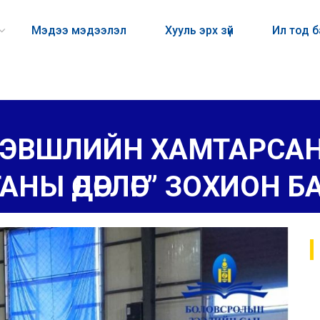
Мэдээ мэдээлэл
Хууль эрх зүй
Ил тод 
 ХЭВШЛИЙН ХАМТАРСАН
НЫ ӨДӨРЛӨГ” ЗОХИОН 