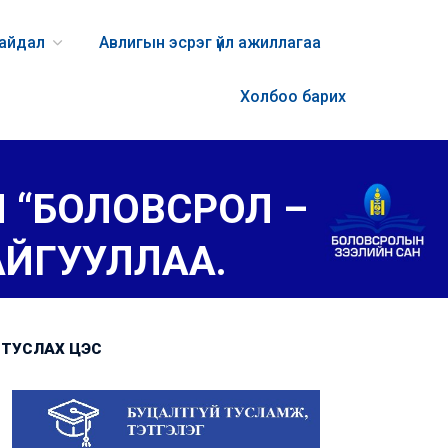
байдал
Авлигын эсрэг үйл ажиллагаа
Холбоо барих
 “БОЛОВСРОЛ –
БАЙГУУЛЛАА.
ТУСЛАХ ЦЭС