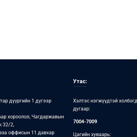
Утас:
тар дүүргийн 1 дүгээр
Хэлтэс нэгжүүдтэй холбог
дугаар:
аар хороолол, Чагдаржавын
7004-7009
 32/2,
аза оффисын 11 давхар
Цагийн хуваарь: