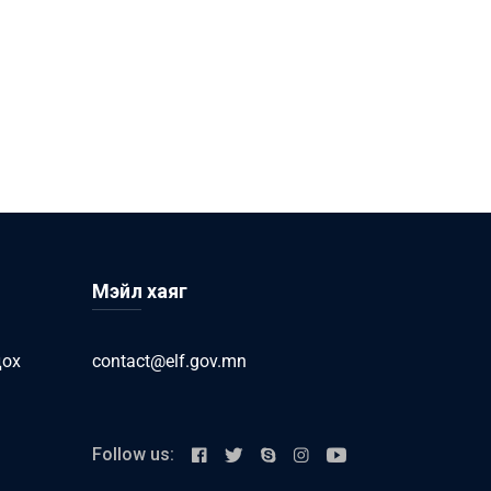
Мэйл хаяг
дох
contact@elf.gov.mn
Follow us: