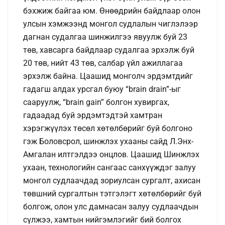
бэхжиж байгаа юм. Өнөөдрийн байдлаар олон
улсын хэмжээнд монгол судлалын чиглэлээр
дагнан судалгаа шинжилгээ явуулж буй 23
төв, хавсарга байдлаар судалгаа эрхэлж буй
20 төв, нийт 43 төв, салбар үйл ажиллагаа
эрхэлж байна. Цаашид монголч эрдэмтдийг
гадагш алдах урсгал буюу “brain drain”-ыг
сааруулж, “brain gain” болгон хувиргах,
гадаадад буй эрдэмтэдтэй хамтран
хэрэгжүүлэх төсөл хөтөлбөрийг буй болгоно
гэж Боловсрол, шинжлэх ухааны сайд Л.Энх-
Амгалан илтгэлдээ онцлов. Цаашид Шинжлэх
ухаан, технологийн сангаас санхүүждэг залуу
монгол судлаачдад зориулсан сургалт, ахисан
төвшний сургалтын тэтгэлэгт хөтөлбөрийг буй
болгож, олон улс дамнасан залуу судлаачдын
сүлжээ, хамтын нийгэмлэгийг бий болгох