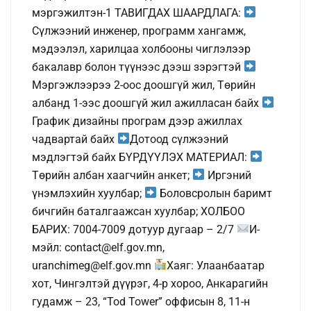
мэргэжилтэн-1 ТАВИГДАХ ШААРДЛАГА:
Сүлжээний инженер, программ хангамж,
мэдээлэл, харилцаа холбооны чиглэлээр
бакалавр болон түүнээс дээш зэрэгтэй
Мэргэжлээрээ 2-оос доошгүй жил, Төрийн
албанд 1-ээс доошгүй жил ажилласан байх
График дизайны програм дээр ажиллах
чадвартай байх
Дотоод сүлжээний
мэдлэгтэй байх БҮРДҮҮЛЭХ МАТЕРИАЛ:
Төрийн албан хаагчийн анкет;
Иргэний
үнэмлэхийн хуулбар;
Боловсролын баримт
бичгийн баталгаажсан хуулбар; ХОЛБОО
БАРИХ: 7004-7009 дотуур дугаар – 2/7
И-
мэйл: contact@elf.gov.mn,
uranchimeg@elf.gov.mn
Хаяг: Улаанбаатар
хот, Чингэлтэй дүүрэг, 4-р хороо, Анкарагийн
гудамж – 23, “Tod Tower” оффисын 8, 11-н