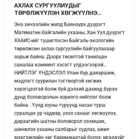
АХЛАХ СУРГУУЛИУДЫГ
ТӨРӨЛЖҮҮЛЭН ХӨГЖҮҮЛНЭ…
Энэ хичээлийн жилд Баянзүрх дүүрэгт
Математик-байгалийн ухааны, Хан Уул дүүрэгт
ХААИС-ийг түшиглэсэн Байгаль-экологийн
төрөлжсөн ахлах сургуулийн байгуулахаар
зорьж байна. Доорх төсөлтэй танилцан
саналаа коммент хэсэгт үлдээгээрэй…
НИЙТЛЭГ ҮНДЭСЛЭЛ Улам бүр даяаршиж,
мэдлэгт суурилан тогтвортой хөгжих
хэрэгцээтэй болж буй дэлхий дахинд бүрэн
дунд боловсролын зорилго нийтлэг болж
байна . Үүнд юуны түрүүнд насан турш
суралцах ур чадвар, үзэл санааг хөгжүүлэх,
дараагийн шатны боловсрол эзэмших,
шинжлэх ухааны салбарыг судлах, ажил
мэргэжлийн чиг баримжаатай болох, ирээдүйг