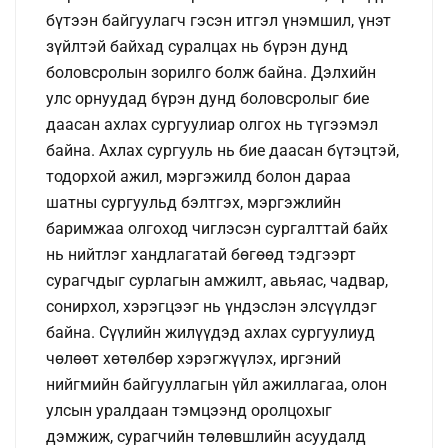
бүтээн байгуулагч гэсэн итгэл үнэмшил, үнэт
зүйлтэй байхад суралцах нь бүрэн дунд
боловсролын зорилго болж байна. Дэлхийн
улс орнуудад бүрэн дунд боловсролыг бие
даасан ахлах сургуулиар олгох нь түгээмэл
байна. Ахлах сургууль нь бие даасан бүтэцтэй,
тодорхой ажил, мэргэжилд болон дараа
шатны сургуульд бэлтгэх, мэргэжлийн
баримжаа олгоход чиглэсэн сургалттай байх
нь нийтлэг хандлагатай бөгөөд тэдгээрт
сурагчдыг сурлагын амжилт, авьяас, чадвар,
сонирхол, хэрэгцээг нь үндэслэн элсүүлдэг
байна. Сүүлийн жилүүдэд ахлах сургуулиуд
чөлөөт хөтөлбөр хэрэгжүүлэх, иргэний
нийгмийн байгууллагын үйл ажиллагаа, олон
улсын уралдаан тэмцээнд оролцохыг
дэмжиж, сурагчийн төлөвшлийн асуудалд