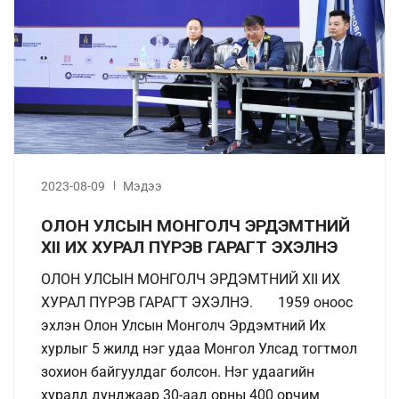
2023-08-09
Мэдээ
ОЛОН УЛСЫН МОНГОЛЧ ЭРДЭМТНИЙ
XII ИХ ХУРАЛ ПҮРЭВ ГАРАГТ ЭХЭЛНЭ
ОЛОН УЛСЫН МОНГОЛЧ ЭРДЭМТНИЙ XII ИХ
ХУРАЛ ПҮРЭВ ГАРАГТ ЭХЭЛНЭ. 1959 оноос
эхлэн Олон Улсын Монголч Эрдэмтний Их
хурлыг 5 жилд нэг удаа Монгол Улсад тогтмол
зохион байгуулдаг болсон. Нэг удаагийн
хуралд дунджаар 30-аад орны 400 орчим