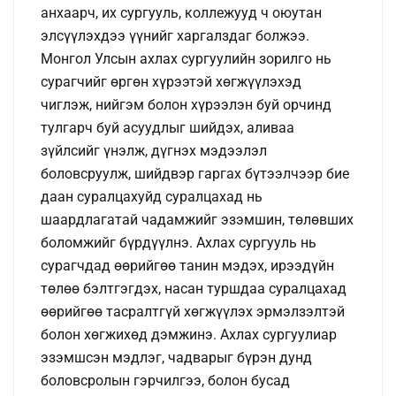
анхаарч, их сургууль, коллежууд ч оюутан
элсүүлэхдээ үүнийг харгалздаг болжээ.
Монгол Улсын ахлах сургуулийн зорилго нь
сурагчийг өргөн хүрээтэй хөгжүүлэхэд
чиглэж, нийгэм болон хүрээлэн буй орчинд
тулгарч буй асуудлыг шийдэх, аливаа
зүйлсийг үнэлж, дүгнэх мэдээлэл
боловсруулж, шийдвэр гаргах бүтээлчээр бие
даан суралцахуйд суралцахад нь
шаардлагатай чадамжийг эзэмшин, төлөвших
боломжийг бүрдүүлнэ. Ахлах сургууль нь
сурагчдад өөрийгөө танин мэдэх, ирээдүйн
төлөө бэлтгэгдэх, насан туршдаа суралцахад
өөрийгөө тасралтгүй хөгжүүлэх эрмэлзэлтэй
болон хөгжихөд дэмжинэ. Ахлах сургуулиар
эзэмшсэн мэдлэг, чадварыг бүрэн дунд
боловсролын гэрчилгээ, болон бусад