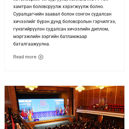
хамтран боловсруулж хэрэгжүүлж болно.
Суралцагчийн заавал болон сонгон судалсан
хичээлийг бүрэн дунд боловсролын гэрчилгээ,
гүнзгийрүүлэн судалсан хичээлийн диплом,
мэргэжлийн зэргийн батламжаар
баталгаажуулна.
Read more