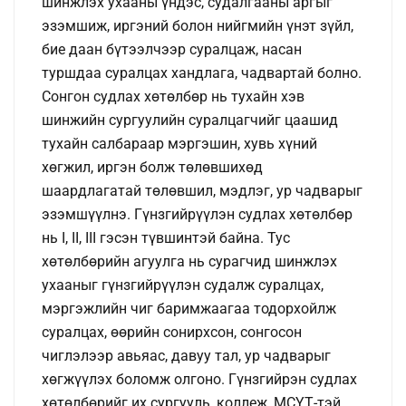
шинжлэх ухааны үндэс, судалгааны аргыг
эзэмшиж, иргэний болон нийгмийн үнэт зүйл,
бие даан бүтээлчээр суралцаж, насан
туршдаа суралцах хандлага, чадвартай болно.
Сонгон судлах хөтөлбөр нь тухайн хэв
шинжийн сургуулийн суралцагчийг цаашид
тухайн салбараар мэргэшин, хувь хүний
хөгжил, иргэн болж төлөвшихөд
шаардлагатай төлөвшил, мэдлэг, ур чадварыг
эзэмшүүлнэ. Гүнзгийрүүлэн судлах хөтөлбөр
нь I, II, III гэсэн түвшинтэй байна. Тус
хөтөлбөрийн агуулга нь сурагчид шинжлэх
ухааныг гүнзгийрүүлэн судалж суралцах,
мэргэжлийн чиг баримжаагаа тодорхойлж
суралцах, өөрийн сонирхсон, сонгосон
чиглэлээр авьяас, давуу тал, ур чадварыг
хөгжүүлэх боломж олгоно. Гүнзгийрэн судлах
хөтөлбөрийг их сургууль, коллеж, МСҮТ-тэй