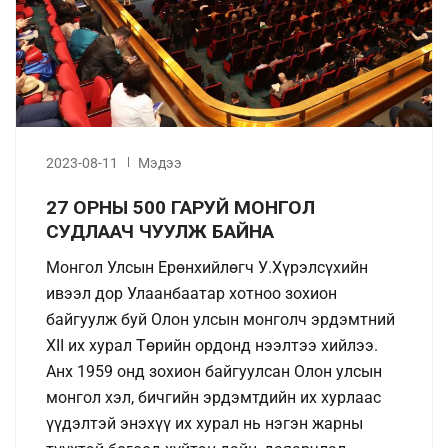
2023-08-11
Мэдээ
27 ОРНЫ 500 ГАРУЙ МОНГОЛ
СУДЛААЧ ЧУУЛЖ БАЙНА
Монгол Улсын Ерөнхийлөгч У.Хүрэлсүхийн
ивээл дор Улаанбаатар хотноо зохион
байгуулж буй Олон улсын монголч эрдэмтний
XII их хурал Төрийн ордонд нээлтээ хийлээ.
Анх 1959 онд зохион байгуулсан Олон улсын
монгол хэл, бичгийн эрдэмтдийн их хурлаас
үүдэлтэй энэхүү их хурал нь нэгэн жарны