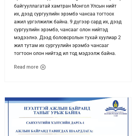
байгууллагатай хамтран Монгол Улсын нийт
их, дээд сургуулийн эрэмбэ чансаа тогтоох
ажил үргэлжилж байна. 9 дүгээр сард их, дээд
сургуулийн эрэмбэ, чансааг олон нийтэд
мэдээлнэ. Дээд боловсролын тухай хуулиар 2
жил тутам их сургуулийн эрэмбэ чансааг
тогтоон олон нийтэд ил тод мэдээлж байна.
Read more