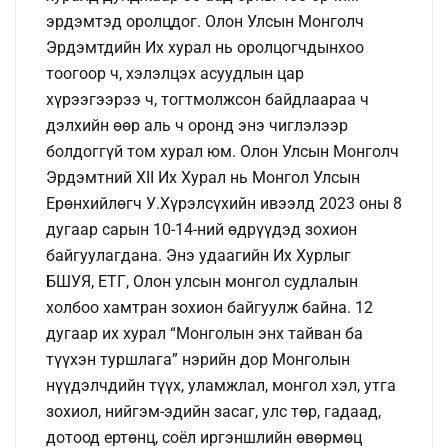
эрдэмтэд оролцдог. Олон Улсын Монголч
Эрдэмтдийн Их хурал нь оролцогчдынхоо
тоогоор ч, хэлэлцэх асуудлын цар
хүрээгээрээ ч, тогтмолжсон байдлаараа ч
дэлхийн өөр аль ч оронд энэ чиглэлээр
болдоггүй том хурал юм. Олон Улсын Монголч
Эрдэмтний XII Их Хурал нь Монгол Улсын
Ерөнхийлөгч У.Хүрэлсүхийн ивээлд 2023 оны 8
дугаар сарын 10-14-ний өдрүүдэд зохион
байгуулагдана. Энэ удаагийн Их Хурлыг
БШУЯ, ЕТГ, Олон улсын монгол судлалын
холбоо хамтран зохион байгуулж байна. 12
дугаар их хурал “Монголын энх тайван ба
түүхэн туршлага” нэрийн дор Монголын
нүүдэлчдийн түүх, уламжлал, монгол хэл, утга
зохиол, нийгэм-эдийн засаг, улс төр, гадаад,
дотоод ертөнц, соёл иргэншлийн өвөрмөц