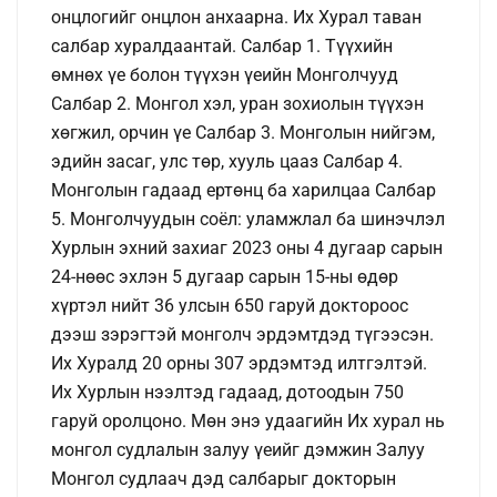
онцлогийг онцлон анхаарна. Их Хурал таван
салбар хуралдаантай. Салбар 1. Түүхийн
өмнөх үе болон түүхэн үеийн Монголчууд
Салбар 2. Монгол хэл, уран зохиолын түүхэн
хөгжил, орчин үе Салбар 3. Монголын нийгэм,
эдийн засаг, улс төр, хууль цааз Салбар 4.
Монголын гадаад ертөнц ба харилцаа Салбар
5. Монголчуудын соёл: уламжлал ба шинэчлэл
Хурлын эхний захиаг 2023 оны 4 дугаар сарын
24-нөөс эхлэн 5 дугаар сарын 15-ны өдөр
хүртэл нийт 36 улсын 650 гаруй доктороос
дээш зэрэгтэй монголч эрдэмтдэд түгээсэн.
Их Хуралд 20 орны 307 эрдэмтэд илтгэлтэй.
Их Хурлын нээлтэд гадаад, дотоодын 750
гаруй оролцоно. Мөн энэ удаагийн Их хурал нь
монгол судлалын залуу үеийг дэмжин Залуу
Монгол судлаач дэд салбарыг докторын