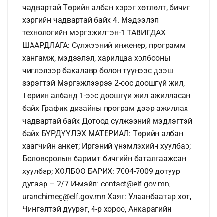
чадвартай Төрийн албан хэрэг хөтлөлт, бичиг
хэргийн чадвартай байх 4. Мэдээлэл
технологийн мэргэжилтэн-1 ТАВИГДАХ
ШААРДЛАГА: Сүлжээний инженер, программ
хангамж, мэдээлэл, харилцаа холбооны
чиглэлээр бакалавр болон түүнээс дээш
зэрэгтэй Мэргэжлээрээ 2-оос доошгүй жил,
Төрийн албанд 1-ээс доошгүй жил ажилласан
байх График дизайны програм дээр ажиллах
чадвартай байх Дотоод сүлжээний мэдлэгтэй
байх БҮРДҮҮЛЭХ МАТЕРИАЛ: Төрийн албан
хаагчийн анкет; Иргэний үнэмлэхийн хуулбар;
Боловсролын баримт бичгийн баталгаажсан
хуулбар; ХОЛБОО БАРИХ: 7004-7009 дотуур
дугаар – 2/7 И-мэйл: contact@elf.gov.mn,
uranchimeg@elf.gov.mn Хаяг: Улаанбаатар хот,
Чингэлтэй дүүрэг, 4-р хороо, Анкарагийн