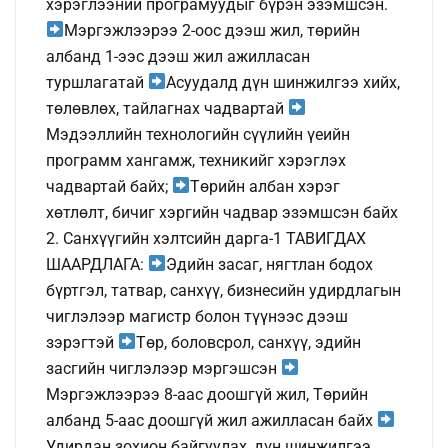
хэрэглээний програмуудыг бүрэн эзэмшсэн.
Мэргэжлээрээ 2-оос дээш жил, төрийн
албанд 1-ээс дээш жил ажилласан
туршлагатай
Асуудалд дүн шинжилгээ хийх,
төлөвлөх, тайлагнах чадвартай
Мэдээллийн технологийн сүүлийн үеийн
программ хангамж, техникийг хэрэглэх
чадвартай байх;
Төрийн албан хэрэг
хөтлөлт, бичиг хэргийн чадвар эзэмшсэн байх
2. Санхүүгийн хэлтсийн дарга-1 ТАВИГДАХ
ШААРДЛАГА:
Эдийн засаг, нягтлан бодох
бүртгэл, татвар, санхүү, бизнесийн удирдлагын
чиглэлээр магистр болон түүнээс дээш
зэрэгтэй
Төр, боловсрол, санхүү, эдийн
засгийн чиглэлээр мэргэшсэн
Мэргэжлээрээ 8-аас доошгүй жил, Төрийн
албанд 5-аас доошгүй жил ажилласан байх
Удирдан зохион байгуулах, дүн шинжилгээ