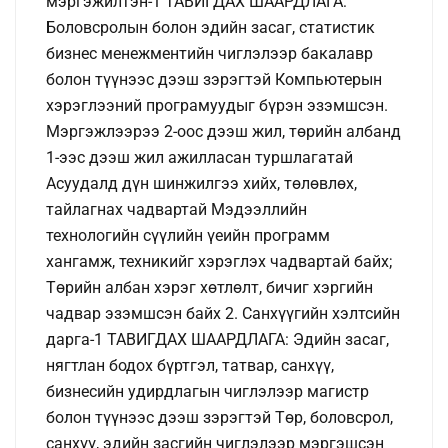
мэргэжилтэн-1 ТАВИГДАХ ШААРДЛАГА:
Боловсролын болон эдийн засаг, статистик
бизнес менежментийн чиглэлээр бакалавр
болон түүнээс дээш зэрэгтэй Компьютерын
хэрэглээний програмуудыг бүрэн эзэмшсэн.
Мэргэжлээрээ 2-оос дээш жил, төрийн албанд
1-ээс дээш жил ажилласан туршлагатай
Асуудалд дүн шинжилгээ хийх, төлөвлөх,
тайлагнах чадвартай Мэдээллийн
технологийн сүүлийн үеийн программ
хангамж, техникийг хэрэглэх чадвартай байх;
Төрийн албан хэрэг хөтлөлт, бичиг хэргийн
чадвар эзэмшсэн байх 2. Санхүүгийн хэлтсийн
дарга-1 ТАВИГДАХ ШААРДЛАГА: Эдийн засаг,
нягтлан бодох бүртгэл, татвар, санхүү,
бизнесийн удирдлагын чиглэлээр магистр
болон түүнээс дээш зэрэгтэй Төр, боловсрол,
санхүү, эдийн засгийн чиглэлээр мэргэшсэн