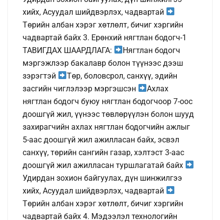
хийх, Асуудал шийдвэрлэх, чадвартай
Төрийн албан хэрэг хөтлөлт, бичиг хэргийн
чадвартай байх 3. Ерөнхий нягтлан бодогч-1
ТАВИГДАХ ШААРДЛАГА:
Нягтлан бодогч
мэргэжлээр бакалавр болон түүнээс дээш
зэрэгтэй
Төр, боловсрол, санхүү, эдийн
засгийн чиглэлээр мэргэшсэн
Ахлах
нягтлан бодогч буюу нягтлан бодогчоор 7-оос
доошгүй жил, үүнээс төвлөрүүлэн болон шууд
захирагчийн ахлах нягтлан бодогчийн ажлыг
5-аас доошгүй жил ажилласан байх, эсвэл
санхүү, төрийн сангийн газар, хэлтэст 3-аас
доошгүй жил ажилласан туршлагатай байх
Удирдан зохион байгуулах, дүн шинжилгээ
хийх, Асуудал шийдвэрлэх, чадвартай
Төрийн албан хэрэг хөтлөлт, бичиг хэргийн
чадвартай байх 4. Мэдээлэл технологийн