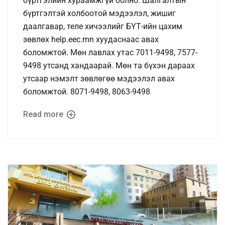
бүртгэлийн хураамжгүй болно. Шалгалтын
бүртгэлтэй холбоотой мэдээлэл, жишиг
даалгавар, теле хичээлийг БҮТ-ийн цахим
зөвлөх help.eec.mn хуудаснаас авах
боломжтой. Мөн лавлах утас 7011-9498, 7577-
9498 утсанд хандаарай. Мөн та бүхэн дараах
утсаар нэмэлт зөвлөгөө мэдээлэл авах
боломжтой. 8071-9498, 8063-9498
Read more