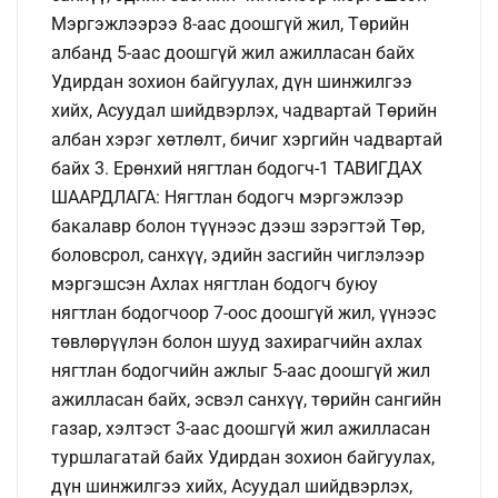
Мэргэжлээрээ 8-аас доошгүй жил, Төрийн
албанд 5-аас доошгүй жил ажилласан байх
Удирдан зохион байгуулах, дүн шинжилгээ
хийх, Асуудал шийдвэрлэх, чадвартай Төрийн
албан хэрэг хөтлөлт, бичиг хэргийн чадвартай
байх 3. Ерөнхий нягтлан бодогч-1 ТАВИГДАХ
ШААРДЛАГА: Нягтлан бодогч мэргэжлээр
бакалавр болон түүнээс дээш зэрэгтэй Төр,
боловсрол, санхүү, эдийн засгийн чиглэлээр
мэргэшсэн Ахлах нягтлан бодогч буюу
нягтлан бодогчоор 7-оос доошгүй жил, үүнээс
төвлөрүүлэн болон шууд захирагчийн ахлах
нягтлан бодогчийн ажлыг 5-аас доошгүй жил
ажилласан байх, эсвэл санхүү, төрийн сангийн
газар, хэлтэст 3-аас доошгүй жил ажилласан
туршлагатай байх Удирдан зохион байгуулах,
дүн шинжилгээ хийх, Асуудал шийдвэрлэх,