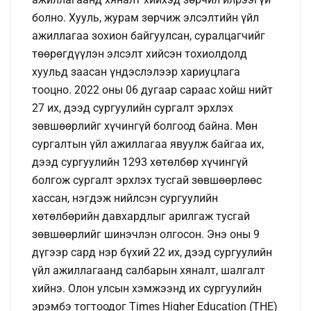
болно. Хууль, журам зөрчиж элсэлтийн үйл
ажиллагаа зохион байгуулсан, суралцагчийг
төөрөгдүүлэн элсэлт хийсэн тохиолдолд
хуульд заасан үндэслэлээр хариуцлага
тооцно. 2022 оны 06 дугаар сараас хойш нийт
27 их, дээд сургуулийн сургалт эрхлэх
зөвшөөрлийг хүчингүй болгоод байна. Мөн
сургалтын үйл ажиллагаа явуулж байгаа их,
дээд сургуулийн 1293 хөтөлбөр хүчингүй
болгож сургалт эрхлэх тусгай зөвшөөрлөөс
хассан, нэгдэж нийлсэн сургуулийн
хөтөлбөрийн давхардлыг арилгаж тусгай
зөвшөөрлийг шинэчлэн олгосон. Энэ оны 9
дүгээр сард нэр бүхий 22 их, дээд сургуулийн
үйл ажиллагаанд салбарын хяналт, шалгалт
хийнэ. Олон улсын хэмжээнд их сургуулийн
эрэмбэ тогтоодог Times Higher Education (THE)