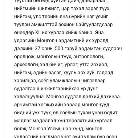
түүхтэй бөгөөд хүйтэн дайн, даяарчлал,
нийгмийн шилжилт, цар тахал зэрэг түүх
нийгэм, улс төрийн янз бүрийн цаг үеийг
туулан амжилттай зохион байгуулагдсаар
өнөөдөр XII их хурлаа хийж байна. Энэ
удаагийн Монголч эрдэмтний их хуралд
дэлхийн 27 орны 500 гаруй эрдэмтэн судлаач
оролцож, монголын түүх, антропологи,
археологи, хэл бичиг, урлаг, утга зохиол,
нийгэм, эдийн засаг, хууль эрх зүй, гадаад
харилцаа, соёл уламжлалын чиглэлээр
судалгаа шинжилгээнийхээ үр дүнг
хэлэлцүүлнэ. Монгол судлал дэлхий дахинаа
эрчимтэй хөгжихийн хэрээр монголчууд
бидний үүх түүх, өв соёлын тухай үнэн бодит
мэдлэг мэдээлэл хүн төрөлхтний хүртээл
болж, Монгол Улсын нэр хүнд, монгол
үндэстний нэгдмэл үнэт зүйл улам бүр өсөн