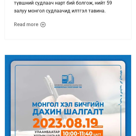
түвшний судлаач нарт бий болгож, нийт 59
залуу монгол судлаачид илтгэл тавина.
Read more