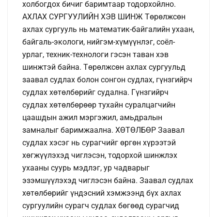
холбогдох бичиг баримтаар тодорхойлно.
АХЛАХ СУРГУУЛИЙН ХЭВ ШИНЖ Төрөлжсөн
ахлах сургууль нь математик-байгалийн ухаан,
байгаль-экологи, нийгэм-хүмүүнлэг, соёл-
урлаг, техник-технологи гэсэн таван хэв
шинжтэй байна. Төрөлжсөн ахлах сургуульд
заавал судлах болон сонгон судлах, гүнзгийрч
судлах хөтөлбөрийг судална. Гүнзгийрч
судлах хөтөлбөрөөр тухайн суралцагчийн
цаашдын ажил мэргэжил, амьдралын
замналыг баримжаална. ХӨТӨЛБӨР Заавал
судлах хэсэг нь сурагчийг өргөн хүрээтэй
хөгжүүлэхэд чиглэсэн, тодорхой шинжлэх
ухааны суурь мэдлэг, ур чадварыг
эзэмшүүлэхэд чиглэсэн байна. Заавал судлах
хөтөлбөрийг үндэсний хэмжээнд бүх ахлах
сургуулийн сурагч судлах бөгөөд сурагчид