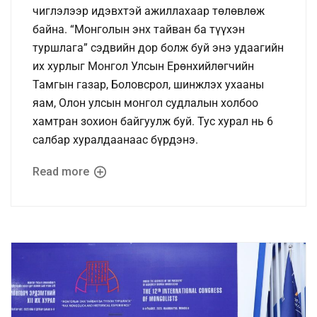
чиглэлээр идэвхтэй ажиллахаар төлөвлөж
байна. “Монголын энх тайван ба түүхэн
туршлага” сэдвийн дор болж буй энэ удаагийн
их хурлыг Монгол Улсын Ерөнхийлөгчийн
Тамгын газар, Боловсрол, шинжлэх ухааны
яам, Олон улсын монгол судлалын холбоо
хамтран зохион байгуулж буй. Тус хурал нь 6
салбар хуралдаанаас бүрдэнэ.
Read more