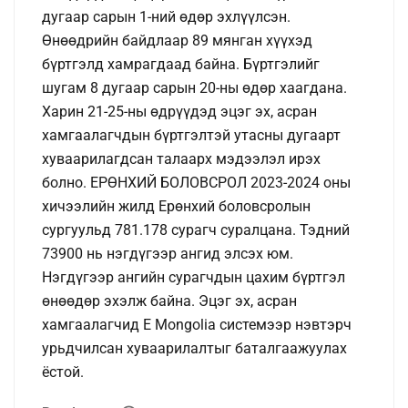
дугаар сарын 1-ний өдөр эхлүүлсэн.
Өнөөдрийн байдлаар 89 мянган хүүхэд
бүртгэлд хамрагдаад байна. Бүртгэлийг
шугам 8 дугаар сарын 20-ны өдөр хаагдана.
Харин 21-25-ны өдрүүдэд эцэг эх, асран
хамгаалагчдын бүртгэлтэй утасны дугаарт
хуваарилагдсан талаарх мэдээлэл ирэх
болно. ЕРӨНХИЙ БОЛОВСРОЛ 2023-2024 оны
хичээлийн жилд Ерөнхий боловсролын
сургуульд 781.178 сурагч суралцана. Тэдний
73900 нь нэгдүгээр ангид элсэх юм.
Нэгдүгээр ангийн сурагчдын цахим бүртгэл
өнөөдөр эхэлж байна. Эцэг эх, асран
хамгаалагчид Е Mongolia системээр нэвтэрч
урьдчилсан хуваарилалтыг баталгаажуулах
ёстой.