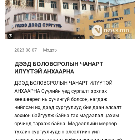
2023-08-07
Мэдээ
ДЭЭД БОЛОВСРОЛЫН ЧАНАРТ
ИЛҮҮТЭЙ АНХААРНА
ДЭЭД БОЛОВСРОЛЫН ЧАНАРТ ИЛҮҮТЭЙ
АНХААРНА Сүүлийн үед сургалт эрхлэх
зөвшөөрөл нь хүчингүй болсон, нэгдэж
нийлсэн их, дээд сургуулиуд бие даан элсэлт
зохион байгуулж байна гэх мэдээлэл цахим
орчинд тархаж байна. Мэдээллийн мөрөөр
тухайн сургуулиудын элсэлтийн үйл
ажиллагаанд хяналт хийхэд зөрчил илрээгүй