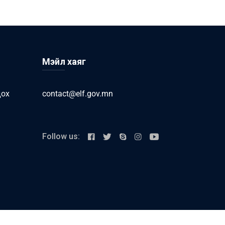
Мэйл хаяг
дох
contact@elf.gov.mn
Follow us: