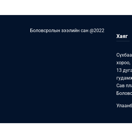
Боловсролын зээлийн сан @2022
Хаяг
Сүхбаа
хороо,
13 дуг
гудамж
Сав пл
Боловс
Улаанб