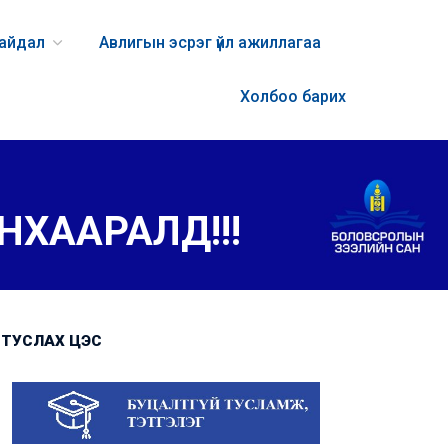
байдал
Авлигын эсрэг үйл ажиллагаа
Холбоо барих
НХААРАЛД!!!
ТУСЛАХ ЦЭС