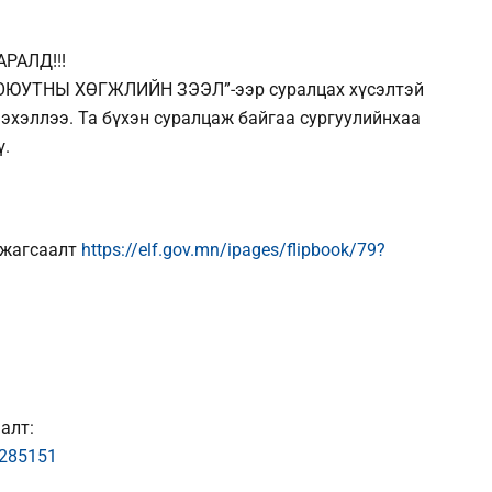
РАЛД!!!
 “ОЮУТНЫ ХӨГЖЛИЙН ЗЭЭЛ”-ээр суралцах хүсэлтэй
эхэллээ. Та бүхэн суралцаж байгаа сургуулийнхаа
ү.
 жагсаалт
https://elf.gov.mn/ipages/flipbook/79?
алт:
1285151