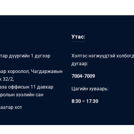
Утас:
тар дүүргийн 1 дүгээр
Хэлтэс нэгжүүдтэй холбог
дугаар:
аар хороолол, Чагдаржавын
7004-7009
 32/2,
аза оффисын 11 давхар
Цагийн хуваарь:
ролын зээлийн сан
8:30 – 17:30
аатар хот