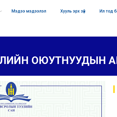
Мэдээ мэдээлэл
Хууль эрх зүй
Ил тод 
УЛИЙН ОЮУТНУУДЫН А