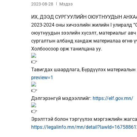
2023-08-28
Мэдээ
ИХ, ДЭЭД СУРГУУЛИЙН ОЮУТНУУДЫН АНХАА
2023-2024 оны хичээлийн жилийн I улиралд
оюутнуудын зээлийн хүсэлт, материалыг авч 
сургалтын албанд хандаж материалаа өгнө ү
Холбоосоор орж танилцана уу.
Тавигдах шаардлага, Бүрдүүлэх материалын
preview=1
Дэлгэрэнгүй мэдээллийг:
https://elf.gov.mn/
Эрэлттэй болон тэргүүлэх мэргэжлийн жагса
https://legalinfo.mn/mn/detail?lawId=1675886