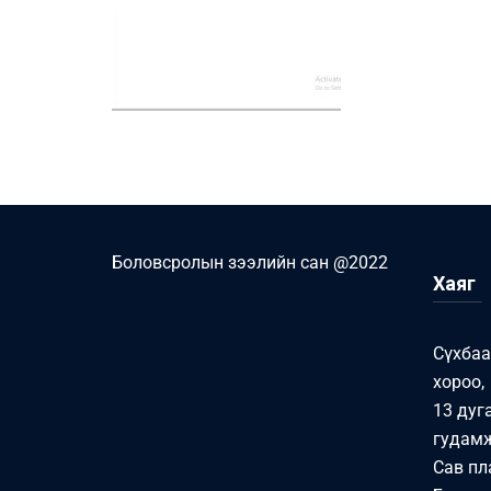
Боловсролын зээлийн сан @2022
Хаяг
Сүхбаа
хороо,
13 дуг
гудамж
Сав пл