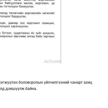
рэгжүүлэн боловсролын үйлчилгээний чанарт ахиц
илд дэвшүүлж байна.