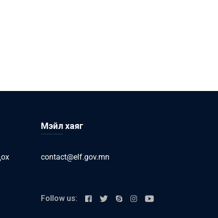
Мэйл хаяг
дох
contact@elf.gov.mn
Follow us: