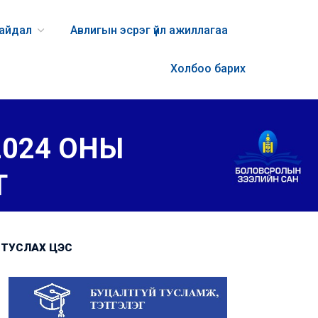
байдал
Авлигын эсрэг үйл ажиллагаа
Холбоо барих
2024 ОНЫ
Т
ТУСЛАХ ЦЭС