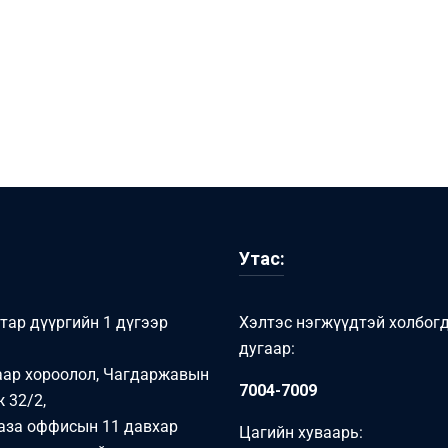
Утас:
тар дүүргийн 1 дүгээр
Хэлтэс нэгжүүдтэй холбог
дугаар:
аар хороолол, Чагдаржавын
7004-7009
 32/2,
аза оффисын 11 давхар
Цагийн хуваарь: