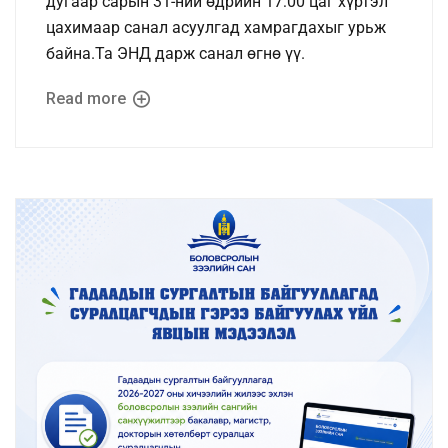
дугаар сарын 31-ний өдрийн 17:00 цаг хүртэл
цахимаар санал асуулгад хамрагдахыг урьж
байна.Та ЭНД дарж санал өгнө үү.
Read more