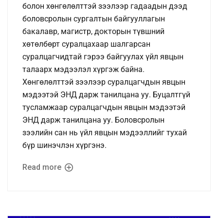
болон хөнгөлөлттэй зээлээр гадаадын дээд
боловсролын сургалтын байгууллагын
бакалавр, магистр, докторын түвшний
хөтөлбөрт суралцахаар шалгарсан
суралцагчидтай гэрээ байгуулах үйл явцын
талаарх мэдээлэл хүргэж байна.
Хөнгөлөлттэй зээлээр суралцагчдын явцын
мэдээтэй ЭНД дарж танилцана уу. Буцалтгүй
тусламжаар суралцагчдын явцын мэдээтэй
ЭНД дарж танилцана уу. Боловсролын
зээлийн сан нь үйл явцын мэдээллийг тухай
бүр шинэчлэн хүргэнэ.
Read more