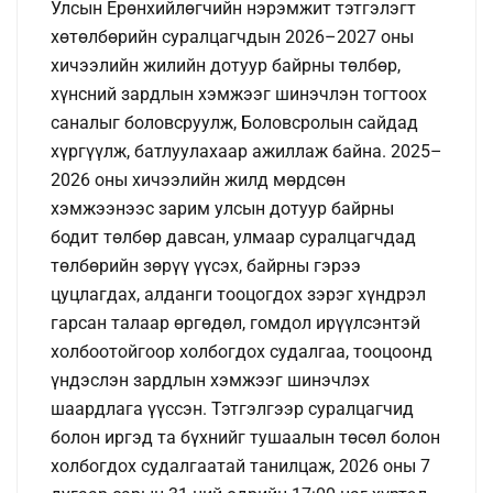
Улсын Ерөнхийлөгчийн нэрэмжит тэтгэлэгт
хөтөлбөрийн суралцагчдын 2026–2027 оны
хичээлийн жилийн дотуур байрны төлбөр,
хүнсний зардлын хэмжээг шинэчлэн тогтоох
саналыг боловсруулж, Боловсролын сайдад
хүргүүлж, батлуулахаар ажиллаж байна. 2025–
2026 оны хичээлийн жилд мөрдсөн
хэмжээнээс зарим улсын дотуур байрны
бодит төлбөр давсан, улмаар суралцагчдад
төлбөрийн зөрүү үүсэх, байрны гэрээ
цуцлагдах, алданги тооцогдох зэрэг хүндрэл
гарсан талаар өргөдөл, гомдол ирүүлсэнтэй
холбоотойгоор холбогдох судалгаа, тооцоонд
үндэслэн зардлын хэмжээг шинэчлэх
шаардлага үүссэн. Тэтгэлгээр суралцагчид
болон иргэд та бүхнийг тушаалын төсөл болон
холбогдох судалгаатай танилцаж, 2026 оны 7