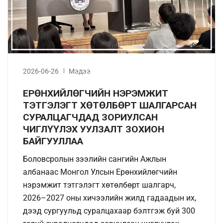
2026-06-26
Мэдээ
ЕРӨНХИЙЛӨГЧИЙН НЭРЭМЖИТ
ТЭТГЭЛЭГТ ХӨТӨЛБӨРТ ШАЛГАРСАН
СУРАЛЦАГЧДАД ЗОРИУЛСАН
ЧИГЛҮҮЛЭХ УУЛЗАЛТ ЗОХИОН
БАЙГУУЛЛАА
Боловсролын зээлийн сангийн Ажлын
албанаас Монгол Улсын Ерөнхийлөгчийн
нэрэмжит тэтгэлэгт хөтөлбөрт шалгарч,
2026–2027 оны хичээлийн жилд гадаадын их,
дээд сургуульд суралцахаар бэлтгэж буй 300