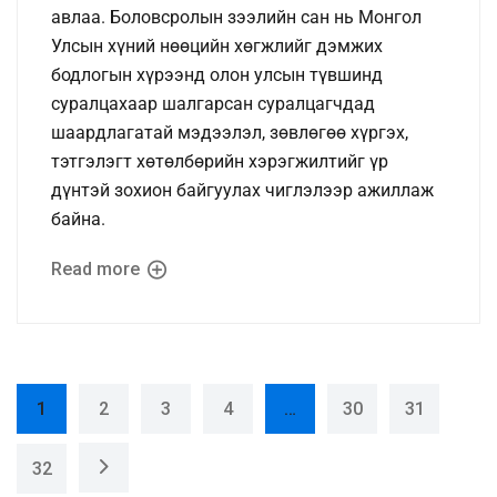
авлаа. Боловсролын зээлийн сан нь Монгол
Улсын хүний нөөцийн хөгжлийг дэмжих
бодлогын хүрээнд олон улсын түвшинд
суралцахаар шалгарсан суралцагчдад
шаардлагатай мэдээлэл, зөвлөгөө хүргэх,
тэтгэлэгт хөтөлбөрийн хэрэгжилтийг үр
дүнтэй зохион байгуулах чиглэлээр ажиллаж
байна.
Read more
1
2
3
4
…
30
31
32