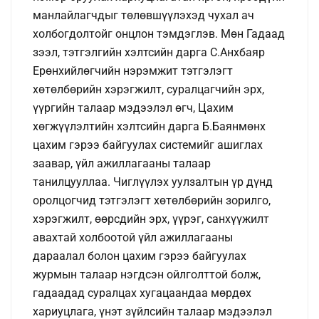
манлайлагчдыг төлөвшүүлэхэд чухал ач
холбогдолтойг онцлон тэмдэглэв. Мөн Гадаад
зээл, тэтгэлгийн хэлтсийн дарга С.Анхбаяр
Ерөнхийлөгчийн нэрэмжит тэтгэлэгт
хөтөлбөрийн хэрэгжилт, суралцагчийн эрх,
үүргийн талаар мэдээлэл өгч, Цахим
хөгжүүлэлтийн хэлтсийн дарга Б.Баянмөнх
цахим гэрээ байгуулах системийг ашиглах
заавар, үйл ажиллагааны талаар
танилцууллаа. Чиглүүлэх уулзалтын үр дүнд
оролцогчид тэтгэлэгт хөтөлбөрийн зорилго,
хэрэгжилт, өөрсдийн эрх, үүрэг, санхүүжилт
авахтай холбоотой үйл ажиллагааны
дараалал болон цахим гэрээ байгуулах
журмын талаар нэгдсэн ойлголттой болж,
гадаадад суралцах хугацаандаа мөрдөх
хариуцлага, үнэт зүйлсийн талаар мэдээлэл