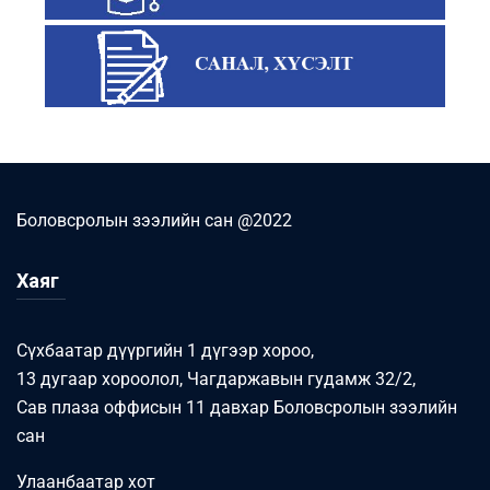
Боловсролын зээлийн сан @2022
Хаяг
Сүхбаатар дүүргийн 1 дүгээр хороо,
13 дугаар хороолол, Чагдаржавын гудамж 32/2,
Сав плаза оффисын 11 давхар Боловсролын зээлийн
сан
Улаанбаатар хот