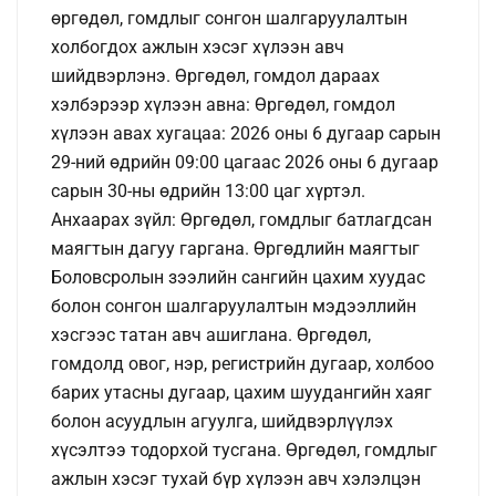
өргөдөл, гомдлыг сонгон шалгаруулалтын
холбогдох ажлын хэсэг хүлээн авч
шийдвэрлэнэ. Өргөдөл, гомдол дараах
хэлбэрээр хүлээн авна: Өргөдөл, гомдол
хүлээн авах хугацаа: 2026 оны 6 дугаар сарын
29-ний өдрийн 09:00 цагаас 2026 оны 6 дугаар
сарын 30-ны өдрийн 13:00 цаг хүртэл.
Анхаарах зүйл: Өргөдөл, гомдлыг батлагдсан
маягтын дагуу гаргана. Өргөдлийн маягтыг
Боловсролын зээлийн сангийн цахим хуудас
болон сонгон шалгаруулалтын мэдээллийн
хэсгээс татан авч ашиглана. Өргөдөл,
гомдолд овог, нэр, регистрийн дугаар, холбоо
барих утасны дугаар, цахим шуудангийн хаяг
болон асуудлын агуулга, шийдвэрлүүлэх
хүсэлтээ тодорхой тусгана. Өргөдөл, гомдлыг
ажлын хэсэг тухай бүр хүлээн авч хэлэлцэн