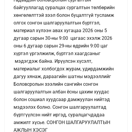
байгууллагад суралцах сургалтын төлбөрийн
хөнгөлөлттэй зээл болон буцалтгүй тусламж
олгох сонгон шалгаруулалтын бүртгэл,
материал хүлээн авах хугацаа 2026 оны 5
дугаар сарын 30-ны 9:00 цагаас эхэлж 2026
оны 6 дугаар сарын 29-ны өдрийн 9:00 цаг
хүртэл үргэлжилж, бүртгэл хаагдсаныг
мэдэгдэж байна. Ирүүлсэн хүсэлт,
материалыг холбогдох журам, удирдамжийн
дагуу хянаж, дараагийн шатны мэдээллийг
Боловсролын зээлийн сангийн сонгон
шалгаруулалтын албан ёсны цахим хуудас
болон сошиал хуудсаар дамжуулан нийтэд
мэдээлэх болно. Сонгон шалгаруулалтад
бүртгүүлсэн нийт иргэд, суралцагчдадаа
амжилт хүсье. СОНГОН ШАЛГАРУУЛАЛТЫН
АЖЛЫН ХЭСЭГ