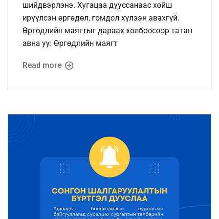
шийдвэрлэнэ. Хугацаа дууссанаас хойш
ирүүлсэн өргөдөл, гомдол хүлээн авахгүй.
Өргөдлийн маягтыг дараах холбоосоор татан
авна уу: Өргөдлийн маягт
Read more