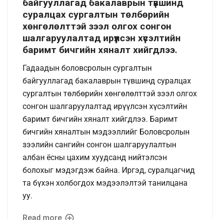
байгууллагад бакалаврын түвшинд
суралцах сургалтын төлбөрийн
хөнгөлөлттэй зээл олгох сонгон
шалгаруулалтад ирүүлсэн хүсэлтийн
баримт бичгийн хяналт хийгдлээ.
Гадаадын боловсролын сургалтын
байгууллагад бакалаврын түвшинд суралцах
сургалтын төлбөрийн хөнгөлөлттэй зээл олгох
сонгон шалгаруулалтад ирүүлсэн хүсэлтийн
баримт бичгийн хяналт хийгдлээ. Баримт
бичгийн хяналтын мэдээллийг Боловсролын
зээлийн сангийн сонгон шалгаруулалтын
албан ёсны цахим хуудсанд нийтэлсэн
болохыг мэдэгдэж байна. Иргэд, суралцагчид
та бүхэн холбогдох мэдээлэлтэй танилцана
уу.
Read more