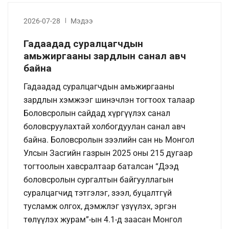
2026-07-28
Мэдээ
Гадаадад суралцагчдын
амьжиргааны зардлын санал авч
байна
Гадаадад суралцагчдын амьжиргааны
зардлын хэмжээг шинэчлэн тогтоох талаар
Боловсролын сайдад хүргүүлэх санал
боловсруулахтай холбогдуулан санал авч
байна. Боловсролын зээлийн сан нь Монгол
Улсын Засгийн газрын 2025 оны 215 дугаар
тогтоолын хавсралтаар баталсан “Дээд
боловсролын сургалтын байгууллагын
суралцагчид тэтгэлэг, зээл, буцалтгүй
тусламж олгох, дэмжлэг үзүүлэх, эргэн
төлүүлэх журам”-ын 4.1-д заасан Монгол