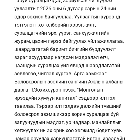
гаруй суралцагчдад зориулсан чиглүүлэх
уулзалтыг 2026 оны 6 дугаар сарын 24-ний
өдөр зохион байгууллаа. Уулзалтын хүрээнд
тэтгэлэгт хөтөлбөрийн хэрэгжилт,
суралцагчийн эрх, үүрэг, санхүүжилтийн
журам, цахим гэрээ байгуулах үйл ажиллагаа,
шаардлагатай баримт бичгийн бүрдүүлэлт
зэрэг асуудлаар нэгдсэн мэдээлэл өгч,
цаашдын суралцах үйл явцад шаардлагатай
зөвлөгөө, чиглэл хүргэв. Арга хэмжээг
Боловсролын зээлийн сангийн Ажлын албаны
дарга П.Зохихсүрэн нээж, “Монголын
ирээдүйн хүмүүн капитал” сэдвээр илтгэл
тавилаа. Тэрээр илтгэлдээ дэлхийн түвшний
боловсрол эзэмшихээр зорин суралцаж буй
залуучуудын мэдлэг, ур чадвар, манлайллыг
хөгжүүлэх нь эх орныхоо хөгжилд бодит хувь
нэмэр оруулах хариуцлагатай иргэн, ирээдүйн