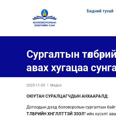
Бидний тухай
Сургалтын төлбөрий
авах хугацаа сунг
2025-11-05
Мэдээ
ОЮУТАН СУРАЛЦАГЧДЫН АНХААРАЛД:
Дотоодын дээд боловсролын сургалтын байгу
ТӨЛБӨРИЙН ХӨНГӨЛӨЛТТЭЙ ЗЭЭЛ
“-ийн хүсэлт ав