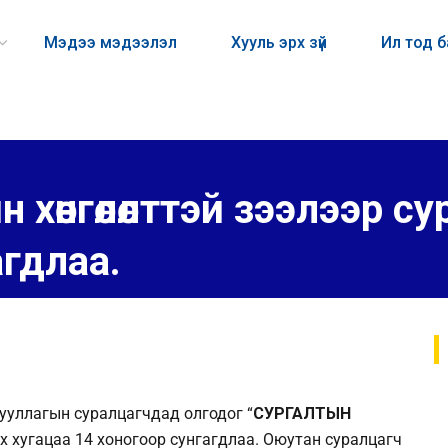
Мэдээ мэдээлэл
Хууль эрх зүй
Ил тод 
н хөнгөлөлттэй зээлээр с
агдлаа.
уллагын суралцагчдад олгодог “
СУРГАЛТЫН
ах хугацаа 14 хоногоор сунгагдлаа. Оюутан суралцагч