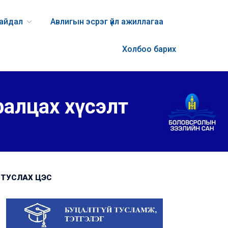
байдал
Авлигын эсрэг үйл ажиллагаа
Холбоо барих
уралцах хүсэлт
ТУСЛАХ ЦЭС