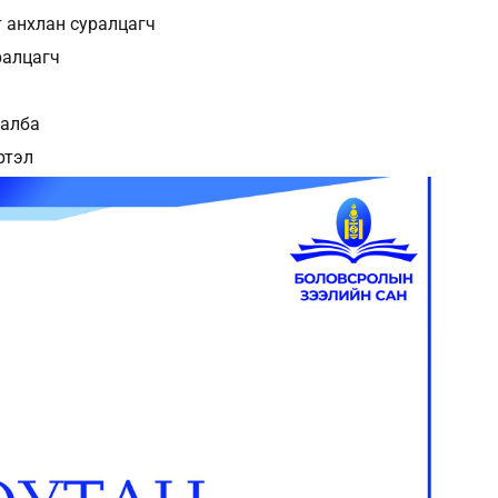
т анхлан суралцагч
ралцагч
 алба
үртэл