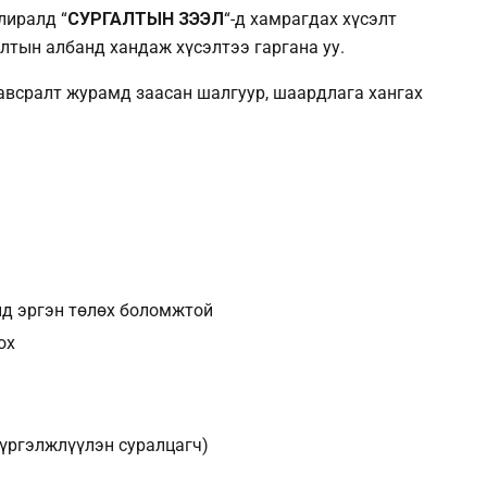
лиралд “
СУРГАЛТЫН ЗЭЭЛ
“-д хамрагдах хүсэлт
алтын албанд хандаж хүсэлтээ гаргана уу.
хавсралт журамд заасан шалгуур, шаардлага хангах
нд эргэн төлөх боломжтой
ох
(үргэлжлүүлэн суралцагч)