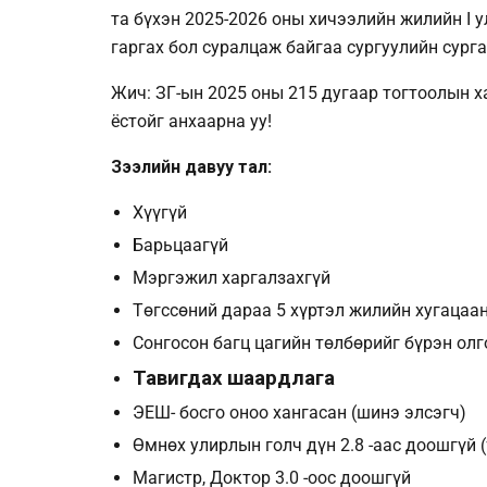
та бүхэн 2025-2026 оны хичээлийн жилийн I у
гаргах бол суралцаж байгаа сургуулийн сург
Жич: ЗГ-ын 2025 оны 215 дугаар тогтоолын 
ёстойг анхаарна уу!
Зээлийн давуу тал:
Хүүгүй
Барьцаагүй
Мэргэжил харгалзахгүй
Төгссөний дараа 5 хүртэл жилийн хугацаа
Сонгосон багц цагийн төлбөрийг бүрэн олг
Тавигдах шаардлага
ЭЕШ- босго оноо хангасан (шинэ элсэгч)
Өмнөх улирлын голч дүн 2.8 -аас доошгүй 
Магистр, Доктор 3.0 -оос доошгүй