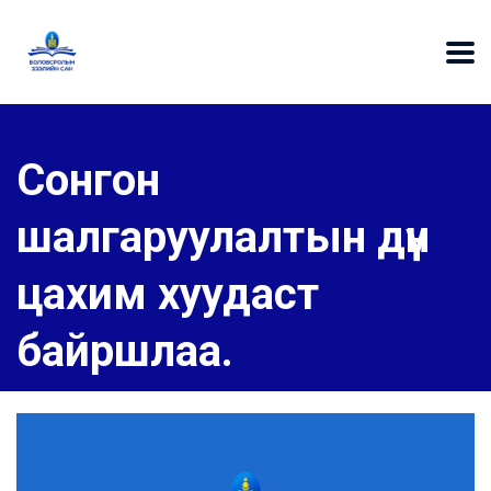
Сонгон
шалгаруулалтын дүн
цахим хуудаст
байршлаа.