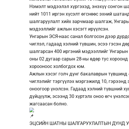
Нэмэлт мэдээлэл хүргэхэд, энэхүү сонгон ша
нийт 1011 иргэн хүсэлт өгснөөс эхний шатан
шалгаруулалт хийх зарчмаар шалгаж, Унгары
мэдээллийг ажлын хэсэгт ирүүлсэн.
Унгарын ЭСЯ-наас санал болгосон дээр дурдс
чиглэл, гадаад хэлний түвшин, эсээ гэсэн д
шалгарсан 400 иргэний мэдээллийг Унгарын 
оны 02 дугаар сарын 28-ны өдөр тус хороонд
хорооноос холбогдох юм.
Ажлын хэсэг голч дүнг бакалаврын түвшинд 
чиглэлийг тэргүүлэх мэргэжилд 10, гэрээнд 
оноогоор үнэлсэн. Гадаад хэлний түвшний хув
дүйцүүлж, эсээнд 30 хүртэлх оноо өгч үнэлсэ
жагсаасан болно.
ЭЦСИЙН ШАТНЫ ШАЛГАРУУЛАЛТЫН ДҮНД У