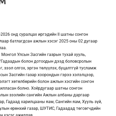
-2026 онд суралцах иргэдийн II шатны сонгон
аар батлагдсан ажлын хэсэг 2025 оны 02 дугаар
лаа.
 Монгол Улсын Засгийн газрын тухай хууль,
 “Гадаадын болон дотоодын дээд боловсролын
, зээл олгох, эргэн төлүүлэх, буцалтгүй тусламж
улсын Засгийн газар хоорондын гэрээ хэлэлцээр,
гэлэгт хөтөлбөрийн болон ажлын хэсгийн сонгон
лласан болно. Хоёрдугаар шатны сонгон
олын зээлийн сангийн Ажлын албаны даргаар
р, Гадаад харилцааны яам, Сангийн яам, Хууль зүй,
уулын ерөнхий газар, ШУТИС, Гадаадад төгсөгчдийн
н хэсэг ажиллав.