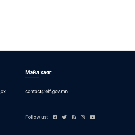
Мэйл хаяг
дох
contact@elf.gov.mn
Follow us: