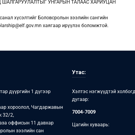
Д ШАЛГАРУУЛАЛТЫГ УНГАРЫН ТАЛААС ХАРИУЦАН
 санал хүсэлтийг Боловсролын зээлийн сангийн
larship@elf.gov.mn хаягаар ирүүлэх боломжтой.
Утас:
тар дүүргийн 1 дүгээр
Хэлтэс нэгжүүдтэй холбог
дугаар:
аар хороолол, Чагдаржавын
7004-7009
 32/2,
аза оффисын 11 давхар
Цагийн хуваарь:
ролын зээлийн сан