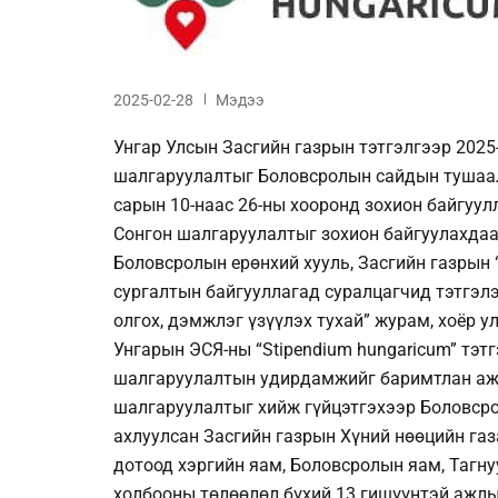
2025-02-28
Мэдээ
Унгар Улсын Засгийн газрын тэтгэлгээр 2025
шалгаруулалтыг Боловсролын сайдын тушаал
сарын 10-наас 26-ны хооронд зохион байгуул
Сонгон шалгаруулалтыг зохион байгуулахдаа
Боловсролын ерөнхий хууль, Засгийн газрын
сургалтын байгууллагад суралцагчид тэтгэлэг
олгох, дэмжлэг үзүүлэх тухай” журам, хоёр 
Унгарын ЭСЯ-ны “Stipendium hungaricum” тэт
шалгаруулалтын удирдамжийг баримтлан ажи
шалгаруулалтыг хийж гүйцэтгэхээр Боловср
ахлуулсан Засгийн газрын Хүний нөөцийн газа
дотоод хэргийн яам, Боловсролын яам, Тагн
холбооны төлөөлөл бүхий 13 гишүүнтэй ажлы