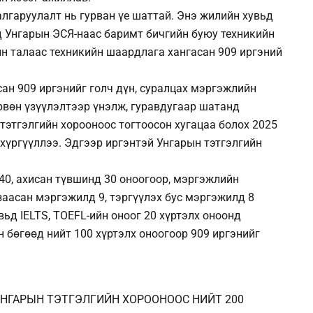
лгаруулалт нь гурван үе шаттай. Энэ жилийн хувьд
д Унгарын ЭСЯ-наас баримт бичгийн буюу техникийн
н талаас техникийн шаардлага хангасан 909 иргэний
ан 909 иргэнийг голч дүн, суралцах мэргэжлийн
өрвөн үзүүлэлтээр үнэлж, гуравдугаар шатанд
тэтгэлгийн хорооноос тогтоосон хугацаа болох 2025
 хүргүүллээ. Эдгээр иргэнтэй Унгарын тэтгэлгийн
40, ахисан түвшинд 30 оноогоор, мэргэжлийн
заасан мэргэжилд 9, тэргүүлэх бус мэргэжилд 8
ьд IELTS, TOEFL-ийн оноог 20 хүртэлх оноонд
н бөгөөд нийт 100 хүртэлх оноогоор 909 иргэнийг
НГАРЫН ТЭТГЭЛГИЙН ХОРООНООС НИЙТ 200