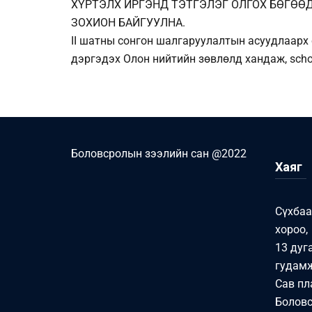
ХҮРТЭЛХ ИРГЭНД ТЭТГЭЛЭГ ОЛГОХ БӨГӨӨ
ЗОХИОН БАЙГУУЛНА.
II шатны сонгон шалгаруулалтын асуудлаарх
дэргэдэх Олон нийтийн зөвлөлд хандаж, scho
Боловсролын зээлийн сан @2022
Хаяг
Сүхбаа
хороо,
13 дуг
гудамж
Сав пл
Боловс