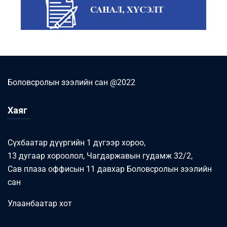
Боловсролын зээлийн сан @2022
Хаяг
Сүхбаатар дүүргийн 1 дүгээр хороо,
13 дугаар хороолол, Чагдаржавын гудамж 32/2,
Сав плаза оффисын 11 давхар Боловсролын зээлийн
сан
Улаанбаатар хот