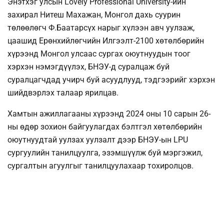
Энэтхэг улсын Lovely Professional University-ийн
захирал Нитеш Махажан, Монгол дахь суурин
төлөөлөгч Ф.Баатарсүх нарыг хүлээн авч уулзаж,
цаашид Ерөнхийлөгчийн Илгээлт-2100 хөтөлбөрийн
хүрээнд Монгол улсаас сургах оюутнуудын тоог
хэрхэн нэмэгдүүлэх, БНЭУ-д суралцаж буй
суралцагчдад учирч буй асуудлууд, тэдгээрийг хэрхэн
шийдвэрлэх талаар ярилцав.
Хамтын ажиллагааны хүрээнд 2024 оны 10 сарын 26-
ны өдөр зохион байгуулагдах бэлтгэл хөтөлбөрийн
оюутнуудтай уулзах уулзалт дээр БНЭУ-ын LPU
сургуулийн танилцуулга, эзэмшүүлж буй мэргэжил,
сургалтын агуулгыг танилцуулахаар тохиролцов.