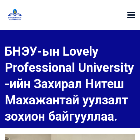
БНЭУ-ын Lovely
Professional University
-ийн Захирал Нитеш
Махажантай уулзалт
зохион байгууллаа.