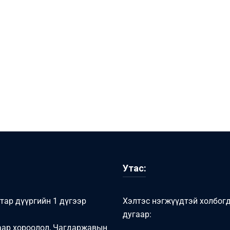
Утас:
тар дүүргийн 1 дүгээр
Хэлтэс нэгжүүдтэй холбог
дугаар:
аар хороолол, Чагдаржавын