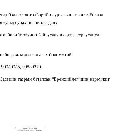
чид бэлтгэл хөтөлбөрийн сурлагын амжилт, болзол
ргуульд сурах нь шийдэгдэнэ.
өтөлбөрийг зохион байгуулах их, дээд сургуулиуд
 холбогдож мэдээлэл авах боломжтой.
 99949945, 99889379
Засгийн газрын баталсан “Ерөнхийлөгчийн нэрэмжит