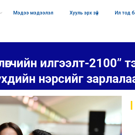
Мэдээ мэдээлэл
Хууль эрх зүй
Ил тод 
өгчийн илгээлт-2100” тэт
үхдийн нэрсийг зарлала