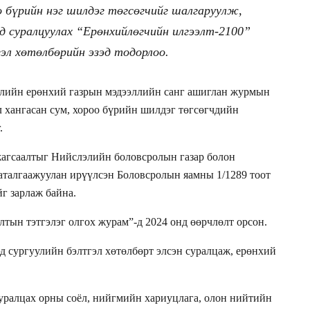
о бүрийн нэг шилдэг төгсөгчийг шалгаруулж,
льд суралцуулах “Ерөнхийлөгчийн илгээлт-2100”
эл хөтөлбөрийн эзэд тодорлоо.
элийн ерөнхий газрын мэдээллийн санг ашиглан журмын
 хангасан сум, хороо бүрийн шилдэг төгсөгчдийн
.
жагсаалтыг Нийслэлийн боловсролын газар болон
аталгаажуулан ирүүлсэн Боловсролын яамны 1/1289 тоот
г зарлаж байна.
ын тэтгэлэг олгох журам”-д 2024 онд өөрчлөлт орсон.
эд сургуулийн бэлтгэл хөтөлбөрт элсэн суралцаж, ерөнхий
суралцах орны соёл, нийгмийн хариуцлага, олон нийтийн