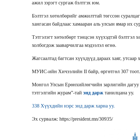
ажил зэрэгт сургаж бэлтгэх юм.
Бэлтгэл хөтөлбөрийг амжилттай төгссөн суралцаг
хангасан байдлаас хамааран аль улсын ямар их су
Тэтгэлэгт хөтөлбөрт тэнцсэн хүүхэдтэй бэлтгэл х
холбогдож зааварчилгаа мэдээлэл өгнө.
Жагсаалтад багтсан хүүхдүүд дараах хаяг, утсаар
МУИС-ийн Хичээлийн II байр, өргөтгөл 307 тоот.
Монгол Улсын Ерөнхийлөгчийн зарлигийн дагуу 
тэтгэлгийн журам”-тай
энд дарж
танилцана уу.
338 Хүүхдийн нэрс энд дарж харна уу.
Эх сурвалж: https://president.mn/30935/