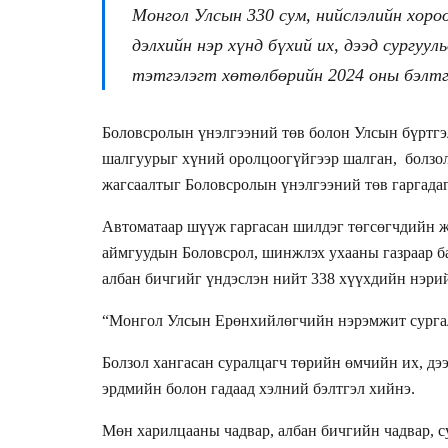
Монгол Улсын 330 сум, нийслэлийн хоро
дэлхийн нэр хүнд бүхий их, дээд сургуу
тэтгэлэгт хөтөлбөрийн 2024 оны бэлтг
Боловсролын үнэлгээний төв болон Улсын бүртг
шалгуурыг хүний оролцоогүйгээр шалган, болзол
жагсаалтыг Боловсролын үнэлгээний төв гаргадаг
Автоматаар шүүж гаргасан шилдэг төгсөгчдийн 
аймгуудын Боловсрол, шинжлэх ухааны газраар б
албан бичгийг үндэслэн нийт 338 хүүхдийн нэрий
“Монгол Улсын Ерөнхийлөгчийн нэрэмжит сургалт
Болзол хангасан суралцагч төрийн өмчийн их, дэ
эрдмийн болон гадаад хэлний бэлтгэл хийнэ.
Мөн харилцааны чадвар, албан бичгийн чадвар, 