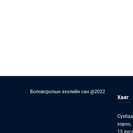
Боловсролын зээлийн сан @2022
Хаяг
Сүхбаа
хороо,
13 дуг