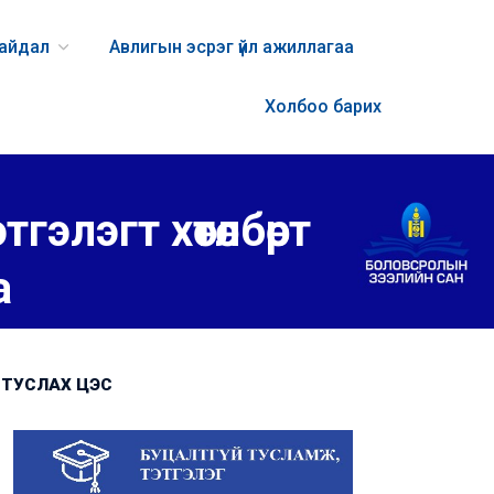
байдал
Авлигын эсрэг үйл ажиллагаа
Холбоо барих
гэлэгт хөтөлбөрт
а
ТУСЛАХ ЦЭС