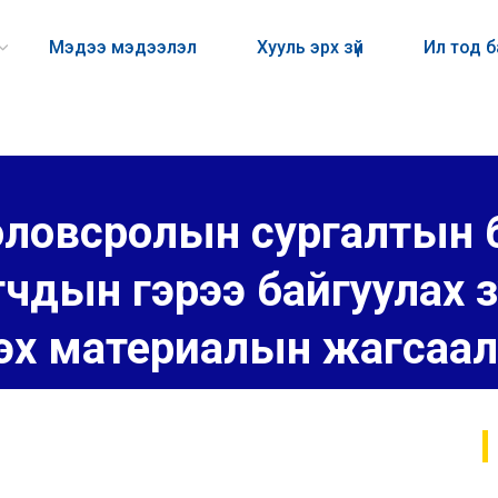
Мэдээ мэдээлэл
Хууль эрх зүй
Ил тод 
ловсролын сургалтын 
чдын гэрээ байгуулах з
үлэх материалын жагсаа