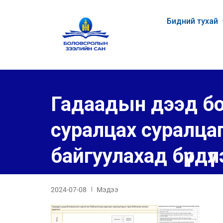
Бидний тухай
Гадаадын дээд бо
суралцах суралцаг
байгуулахад бүрдү
2024-07-08
Мэдээ