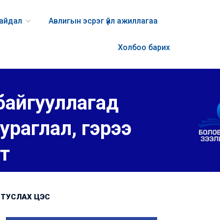
байдал
Авлигын эсрэг үйл ажиллагаа
Холбоо барих
байгууллагад
ураглал, гэрээ
лт
ТУСЛАХ ЦЭС