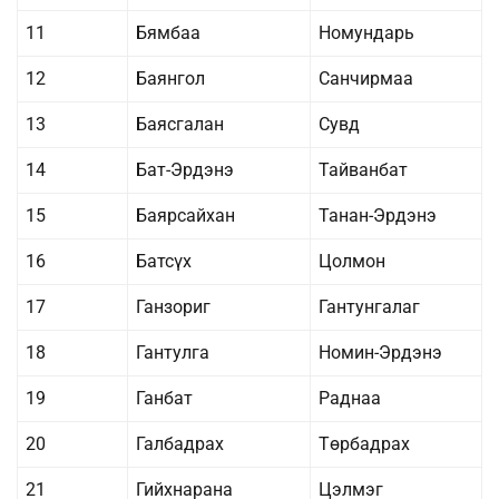
11
Бямбаа
Номундарь
12
Баянгол
Санчирмаа
13
Баясгалан
Сувд
14
Бат-Эрдэнэ
Тайванбат
15
Баярсайхан
Танан-Эрдэнэ
16
Батсүх
Цолмон
17
Ганзориг
Гантунгалаг
18
Гантулга
Номин-Эрдэнэ
19
Ганбат
Раднаа
20
Галбадрах
Төрбадрах
21
Гийхнарана
Цэлмэг