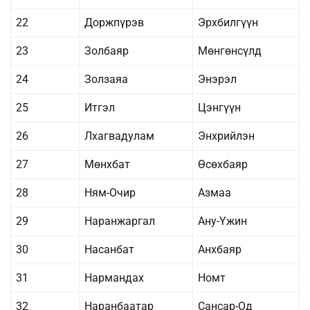
22
Доржпүрэв
Эрхбилгүүн
23
Золбаяр
Мөнгөнсүлд
24
Золзаяа
Энэрэл
25
Итгэл
Цэнгүүн
26
Лхагвадулам
Энхрийлэн
27
Мөнхбат
Өсөхбаяр
28
Ням-Очир
Азмаа
29
Наранжаргал
Ану-Үжин
30
Насанбат
Анхбаяр
31
Нармандах
Номт
32
Наранбаатар
Сансар-Од