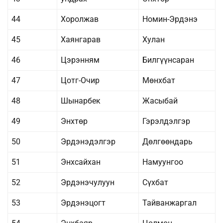
44
Хоролжав
Номин-Эрдэнэ
45
Хаянгарав
Хулан
46
Цэрэнням
Билгүүнсаран
47
Цотг-Очир
Мөнхбат
48
Шынарбек
Жасыбай
49
Энхтөр
Гэрэлдэлгэр
50
Эрдэнэдэлгэр
Дөлгөөндарь
51
Энхсайхан
Намуунгоо
52
Эрдэнэчулуун
Сүхбат
53
Эрдэнэцогт
Тайванжаргал