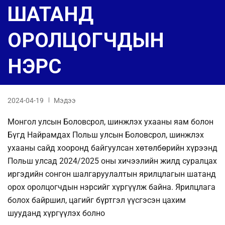
ШАТАНД
ОРОЛЦОГЧДЫН
НЭРС
2024-04-19
Мэдээ
Монгол улсын Боловсрол, шинжлэх ухааны яам болон
Бүгд Найрамдах Польш улсын Боловсрол, шинжлэх
ухааны сайд хооронд байгуулсан хөтөлбөрийн хүрээнд
Польш улсад 2024/2025 оны хичээлийн жилд суралцах
иргэдийн сонгон шалгаруулалтын ярилцлагын шатанд
орох оролцогчдын нэрсийг хүргүүлж байна. Ярилцлага
болох байршил, цагийг бүртгэл үүсгэсэн цахим
шууданд хүргүүлэх болно