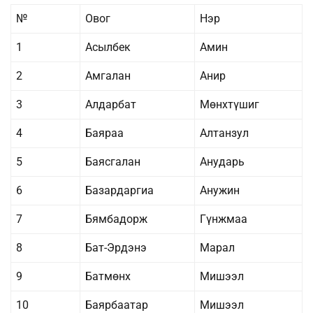
№
Овог
Нэр
1
Асылбек
Амин
2
Амгалан
Анир
3
Алдарбат
Мөнхтүшиг
4
Баяраа
Алтанзул
5
Баясгалан
Анударь
6
Базардаргиа
Анужин
7
Бямбадорж
Гүнжмаа
8
Бат-Эрдэнэ
Марал
9
Батмөнх
Мишээл
10
Баярбаатар
Мишээл