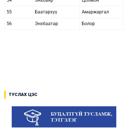
54
Энхбаяр
Цолмон
55
Баатархүү
Амаржаргал
56
Энхбаатар
Болор
ТУСЛАХ ЦЭС