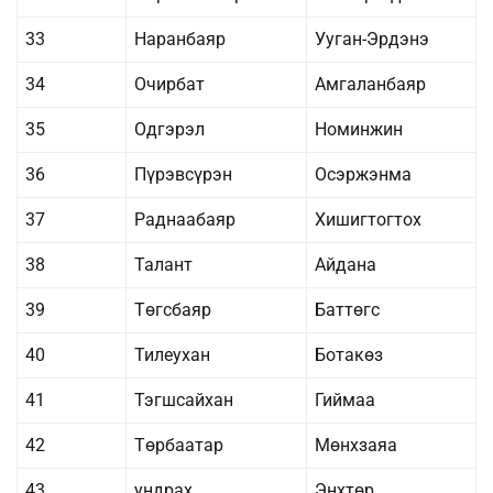
33
Наранбаяр
Ууган-Эрдэнэ
34
Очирбат
Амгаланбаяр
35
Одгэрэл
Номинжин
36
Пүрэвсүрэн
Осэржэнма
37
Раднаабаяр
Хишигтогтох
38
Талант
Айдана
39
Төгсбаяр
Баттөгс
40
Тилеухан
Ботакөз
41
Тэгшсайхан
Гиймаа
42
Төрбаатар
Мөнхзаяа
43
ундрах
Энхтөр