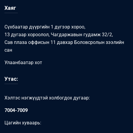
Хаяг
Сүхбаатар дүүргийн 1 дүгээр хороо,
13 дугаар хороолол, Чагдаржавын гудамж 32/2,
Сав плаза оффисын 11 давхар Боловсролын зээлийн
сан
Улаанбаатар хот
Утас:
Хэлтэс нэгжүүдтэй холбогдох дугаар:
7004-7009
Цагийн хуваарь: