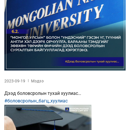
2023-09-19
Мэдээ
Дээд боловсролын тухай хуулиас…
#боловсролын_багц_хуулиас