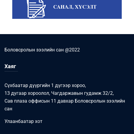
Боловсролын зээлийн сан @2022
Хаяг
Сүхбаатар дүүргийн 1 дүгээр хороо,
13 дугаар хороолол, Чагдаржавын гудамж 32/2,
Сав плаза оффисын 11 давхар Боловсролын зээлийн
сан
Улаанбаатар хот