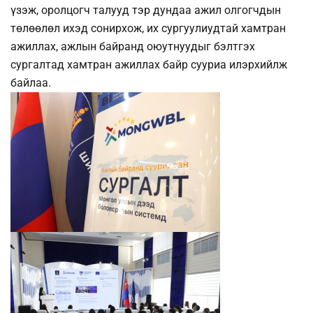
үзэж, оролцогч талууд тэр дундаа ажил олгогчдын
төлөөлөл ихэд сонирхож, их сургуулиудтай хамтран
ажиллах, ажлын байранд оюутнуудыг бэлтгэх
сургалтад хамтран ажиллах байр сууриа илэрхийлж
байлаа.