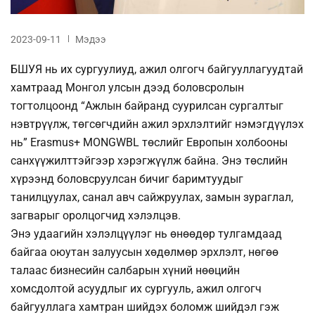
2023-09-11
Мэдээ
БШУЯ нь их сургуулиуд, ажил олгогч байгууллагуудтай
хамтраад Монгол улсын дээд боловсролын
тогтолцоонд “Aжлын байранд суурилсан сургалтыг
нэвтрүүлж, төгсөгчдийн ажил эрхлэлтийг нэмэгдүүлэх
нь” Erasmus+ MONGWBL төслийг Европын холбооны
санхүүжилттэйгээр хэрэгжүүлж байна. Энэ төслийн
хүрээнд боловсруулсан бичиг баримтуудыг
танилцуулах, санал авч сайжруулах, замын зураглал,
загварыг оролцогчид хэлэлцэв.
Энэ удаагийн хэлэлцүүлэг нь өнөөдөр тулгамдаад
байгаа оюутан залуусын хөдөлмөр эрхлэлт, нөгөө
талаас бизнесийн салбарын хүний нөөцийн
хомсдолтой асуудлыг их сургууль, ажил олгогч
байгууллага хамтран шийдэх боломж шийдэл гэж