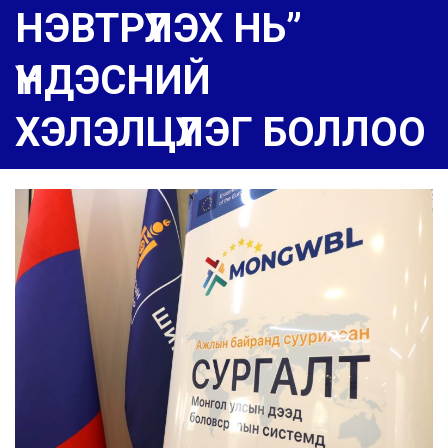
НЭВТРҮҮЛЭХ НЬ”
ҮНДЭСНИЙ
ХЭЛЭЛЦҮҮЛЭГ БОЛЛОО