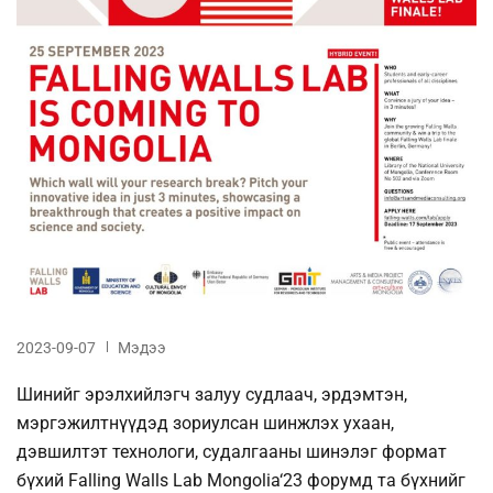
2023-09-07
Мэдээ
Шинийг эрэлхийлэгч залуу судлаач, эрдэмтэн,
мэргэжилтнүүдэд зориулсан шинжлэх ухаан,
дэвшилтэт технологи, судалгааны шинэлэг формат
бүхий Falling Walls Lab Mongolia‘23 форумд та бүхнийг