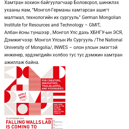
Хамтран зохион байгуулагчаар Боловсрол, шинжлэх
ухааны яам, “Монгол-Германы хамтарсан ашигт
малтмал, технологийн их сургууль” German Mongolian
Institute for Resources and Technology – GMIT,
Албан ёсны түншээр , Монгол Улс дахь ХБНГУ-ын ЭСЯ,
Дэмжигчээр: Монгол Улсын Их Сургууль /The National
University of Mongolia/, INWES – олон улсын эмэгтэй
инженер, эрдэмтдийн холбоо тус тус дэмжин хамтран
ажиллаж байна.