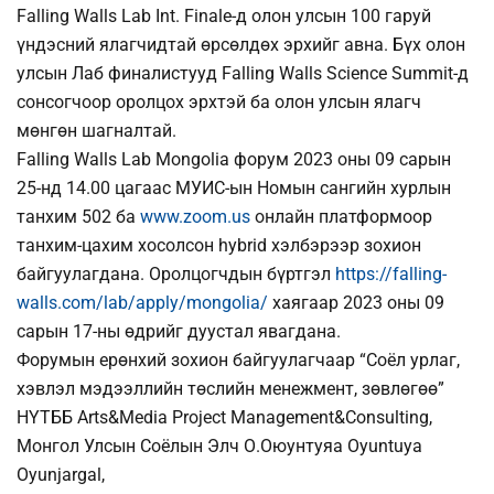
Falling Walls Lab Int. Finale-д олон улсын 100 гаруй
үндэсний ялагчидтай өрсөлдөх эрхийг авна. Бүх олон
улсын Лаб финалистууд Falling Walls Science Summit-д
сонсогчоор оролцох эрхтэй ба олон улсын ялагч
мөнгөн шагналтай.
Falling Walls Lab Mongolia форум 2023 оны 09 сарын
25-нд 14.00 цагаас МУИС-ын Номын сангийн хурлын
танхим 502 ба
www.zoom.us
онлайн платформоор
танхим-цахим хосолсон hybrid хэлбэрээр зохион
байгуулагдана. Оролцогчдын бүртгэл
https://falling-
walls.com/lab/apply/mongolia/
хаягаар 2023 оны 09
сарын 17-ны өдрийг дуустал явагдана.
Форумын ерөнхий зохион байгуулагчаар “Соёл урлаг,
хэвлэл мэдээллийн төслийн менежмент, зөвлөгөө”
НҮТББ Arts&Media Project Management&Consulting,
Монгол Улсын Соёлын Элч О.Оюунтуяа Oyuntuya
Oyunjargal,