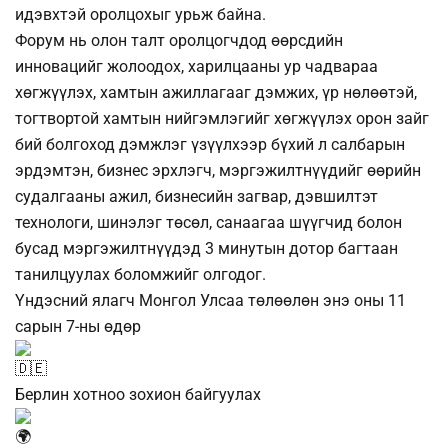
идэвхтэй оролцохыг урьж байна.
Форум нь олон талт оролцогчдод өөрсдийн
инновацийг жолоодох, харилцааны ур чадвараа
хөгжүүлэх, хамтын ажиллагааг дэмжих, үр нөлөөтэй,
тогтвортой хамтын нийгэмлэгийг хөгжүүлэх орон зайг
бий болгоход дэмжлэг үзүүлхээр бүхий л салбарын
эрдэмтэн, бизнес эрхлэгч, мэргэжилтнүүдийг өөрийн
судалгааны ажил, бизнесийн загвар, дэвшилтэт
технологи, шинэлэг төсөл, санаагаа шүүгчид болон
бусад мэргэжилтнүүдэд 3 минутын дотор багтаан
танилцуулах боломжийг олгодог.
Үндэсний ялагч Монгол Улсаа төлөөлөн энэ оны 11
сарын 7-ны өдөр
Берлин хотноо зохион байгуулах