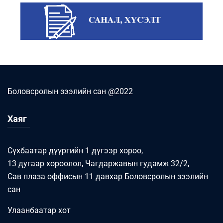
Боловсролын зээлийн сан @2022
Хаяг
Сүхбаатар дүүргийн 1 дүгээр хороо,
13 дугаар хороолол, Чагдаржавын гудамж 32/2,
Сав плаза оффисын 11 давхар Боловсролын зээлийн
сан
Улаанбаатар хот