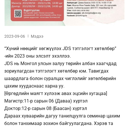
2023-09-06
Мэдээ
“Хүний нөөцийг хөгжүүлэх JDS тэтгэлэгт хөтөлбөр”
-ийн 2023 оны элсэлт эхэллээ.
JDS нь Монгол улсын залуу төрийн албан хаагчдад
зориулагдсан тэтгэлэгт хөтөлбөр юм. Тавигдах
шаардлага болон суралцах чиглэлийг хөтөлбөрийн
цахим хуудаснаас харна уу.
[Өргөдлийн маягт хүлээж авах эцсийн хугацаа]
Магистр:11-р сарын 06 (Даваа) хүртэл
Доктор:12-р сарын 08 (Баасан) хүртэл
Дараах хуваарийн дагуу танилцуулга семинар цахим
болон танхимаар зохион байгуулагдана. Хэрэв та