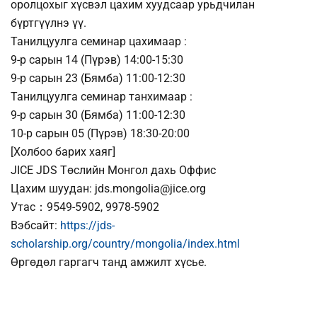
оролцохыг хүсвэл цахим хуудсаар урьдчилан
бүртгүүлнэ үү.
Танилцуулга семинар цахимаар :
9-р сарын 14 (Пүрэв) 14:00-15:30
9-р сарын 23 (Бямба) 11:00-12:30
Танилцуулга семинар танхимаар :
9-р сарын 30 (Бямба) 11:00-12:30
10-р сарын 05 (Пүрэв) 18:30-20:00
[Холбоо барих хаяг]
JICE JDS Төслийн Монгол дахь Оффис
Цахим шуудан: jds.mongolia@jice.org
Утас：9549-5902, 9978-5902
Вэбсайт:
https://jds-
scholarship.org/country/mongolia/index.html
Өргөдөл гаргагч танд амжилт хүсье.