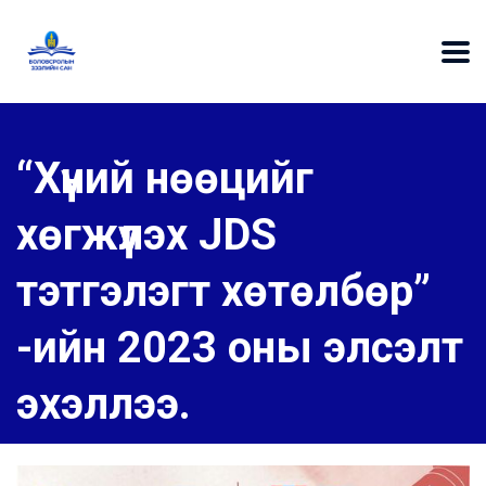
“Хүний нөөцийг
хөгжүүлэх JDS
тэтгэлэгт хөтөлбөр”
-ийн 2023 оны элсэлт
эхэллээ.