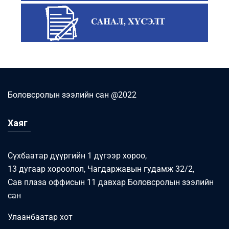
Боловсролын зээлийн сан @2022
Хаяг
Сүхбаатар дүүргийн 1 дүгээр хороо,
13 дугаар хороолол, Чагдаржавын гудамж 32/2,
Сав плаза оффисын 11 давхар Боловсролын зээлийн
сан
Улаанбаатар хот