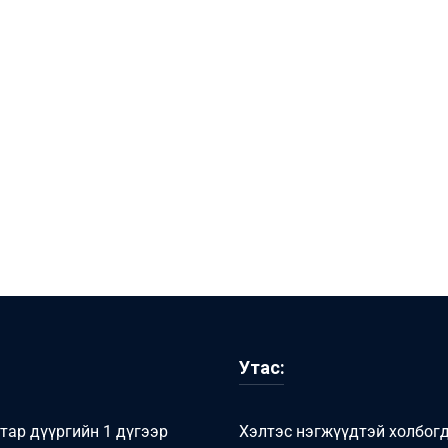
Утас:
тар дүүргийн 1 дүгээр
Хэлтэс нэгжүүдтэй холбог