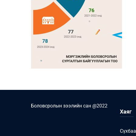
Боловсролын зээлийн сан @2022
Хаяг
Сүхбаа