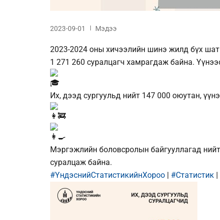
2023-09-01
Мэдээ
2023-2024 оны хичээлийн шинэ жилд бүх шат
1 271 260 суралцагч хамрагдаж байна. Үүнээ
Их, дээд сургуульд нийт 147 000 оюутан, үүн
Мэргэжлийн боловсролын байгууллагад нийт 
суралцаж байна.
#ҮндэснийСтатистикийнХороо
|
#Статистик
|