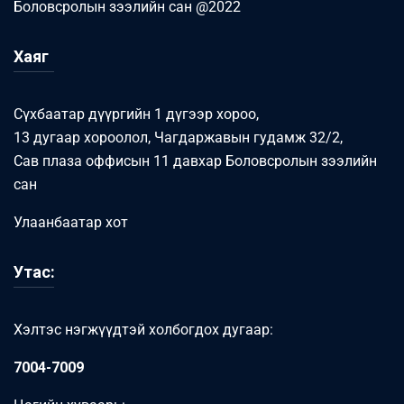
Боловсролын зээлийн сан @2022
Хаяг
Сүхбаатар дүүргийн 1 дүгээр хороо,
13 дугаар хороолол, Чагдаржавын гудамж 32/2,
Сав плаза оффисын 11 давхар Боловсролын зээлийн
сан
Улаанбаатар хот
Утас:
Хэлтэс нэгжүүдтэй холбогдох дугаар:
7004-7009