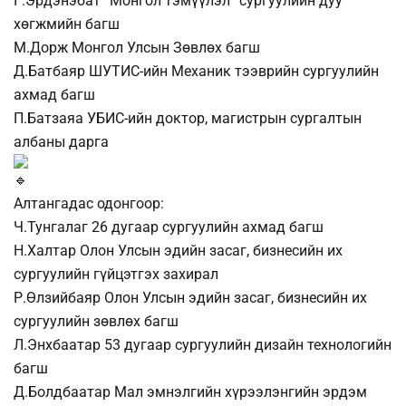
Г.Эрдэнэбат “Монгол тэмүүлэл” сургуулийн дуу
хөгжмийн багш
М.Дорж Монгол Улсын Зөвлөх багш
Д.Батбаяр ШУТИС-ийн Механик тээврийн сургуулийн
ахмад багш
П.Батзаяа УБИС-ийн доктор, магистрын сургалтын
албаны дарга
Алтангадас одонгоор:
Ч.Тунгалаг 26 дугаар сургуулийн ахмад багш
Н.Халтар Олон Улсын эдийн засаг, бизнесийн их
сургуулийн гүйцэтгэх захирал
Р.Өлзийбаяр Олон Улсын эдийн засаг, бизнесийн их
сургуулийн зөвлөх багш
Л.Энхбаатар 53 дугаар сургуулийн дизайн технологийн
багш
Д.Болдбаатар Мал эмнэлгийн хүрээлэнгийн эрдэм