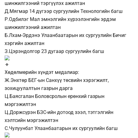
шинжилгээний тэргүүлэх ажилтан
Д.Мягмар 14 дүгээр сургуулийн Технологийн багш
Р.Одбилэг Мал эмнэлгийн хүрээлэнгийн эрдэм
шинжилгээний ажилтан
Б.Лхам-Эрдэнэ Улаанбаатарын их сургуулийн Бичиг
хэргийн ажилтан
З.Цэрэндолгор 23 дугаар сургуулийн багш
Хөдөлмөрийн хүндэт медалиар:
Ж.Энхтөр БЕГ-ын Санхүү төсвийн хэрэгжилт,
зохицуулалтын газрын дарга
Ц.Баясгалан Боловсролын ерөнхий газрын
мэргэжилтэн
Ц.Доржсүрэн БЗС-ийн дотоод зээл, тэтгэлгийн
хэлтсийн мэргэжилтэн
С.Чулуунбат Улаанбаатарын их сургуулийн багш