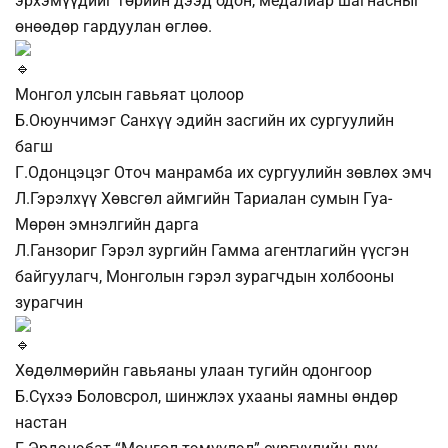
эрхэмүүдийг төрийн дээд одон, медалиар шагнасныг
өнөөдөр гардуулан өглөө.
Монгол улсын гавьяат цолоор
Б.Оюунчимэг Санхүү эдийн засгийн их сургуулийн
багш
Г.Одонцэцэг Оточ манрамба их сургуулийн зөвлөх эмч
Л.Гэрэлхүү Хөвсгөл аймгийн Тариалан сумын Гуа-
Мөрөн эмнэлгийн дарга
Л.Ганзориг Гэрэл зургийн Гамма агентлагийн үүсгэн
байгуулагч, Монголын гэрэл зурагчдын холбооны
зурагчин
Хөдөлмөрийн гавьяаны улаан тугийн одонгоор
Б.Сүхээ Боловсрол, шинжлэх ухааны яамны өндөр
настан