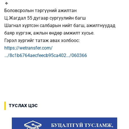
Боловсролын тэргүүний ажилтан
Ц.Жагдал 55 дугаар сургуулийн багш
Шагнал хүртсэн салбарын нийт багш, ажилтнуудад
баяр хүргэж, ажлын өндөр амжилт хүсье.
Гэрэл зургийг татаж авах холбоос:
https://wetransfer.com/
…/8c1b6764aecfeecb95ca402…/060366
ТУСЛАХ ЦЭС