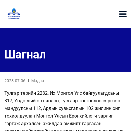
Шагнал
2023-07-06
Мэдээ
Тулгар төрийн 2232, Их Монгол Улс байгуулагдсаны
817, Үндэсний эрх чөлөө, тусгаар тогтнолоо сэргээн
мандуулсны 112, Ардын хувьсгалын 102 жилийн ойг
тохиолдуулан Монгол Улсын Ерөнхийлөгч зарлиг
гаргаж эрхэлсэн ажилдаа амжилт гаргасан