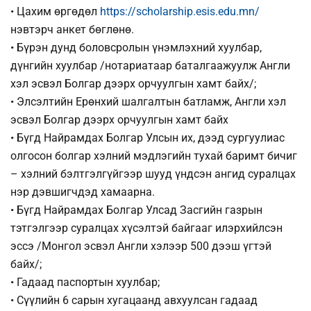
• Цахим өргөдөл
https://scholarship.esis.edu.mn/
нэвтэрч анкет бөглөнө.
• Бүрэн дунд боловсролын үнэмлэхний хуулбар,
дүнгийн хуулбар /нотариатаар баталгаажуулж Англи
хэл эсвэл Болгар дээрх орчуулгын хамт байх/;
• Элсэлтийн Ерөнхий шалгалтын батламж, Англи хэл
эсвэл Болгар дээрх орчуулгын хамт байх
• Бүгд Найрамдах Болгар Улсын их, дээд сургуулиас
олгосон болгар хэлний мэдлэгийн тухай баримт бичиг
– хэлний бэлтгэлгүйгээр шууд үндсэн ангид суралцах
нэр дэвшигчдэд хамаарна.
• Бүгд Найрамдах Болгар Улсад Засгийн газрын
тэтгэлгээр суралцах хүсэлтэй байгааг илэрхийлсэн
эссэ /Монгол эсвэл Англи хэлээр 500 дээш үгтэй
байх/;
• Гадаад паспортын хуулбар;
• Сүүлийн 6 сарын хугацаанд авхуулсан гадаад