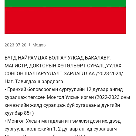
2023-07-20
Мэдээ
БҮГД НАЙРАМДАХ БОЛГАР УЛСАД БАКАЛАВР,
МАГИСТР, ДОКТОРЫН ХӨТӨЛБӨРТ СУРАЛЦУУЛАХ
СОНГОН ШАЛГАРУУЛАЛТ ЗАРЛАГДЛАА /2023-2024/
Нэг. Тавигдах шаардлага
• Ерөнхий боловсролын сургуулийн 12 дугаар ангид
суралцаж төгссөн Монгол Улсын иргэн (2022-2023 оны
хичээлийн жилд суралцаж буй хугацааны дүнгийн
хуулбар 85+)
• Монгол Улсын магадлан итгэмжлэгдсэн их, дээд
сургууль, коллежийн 1, 2 дугаар ангид суралцагч