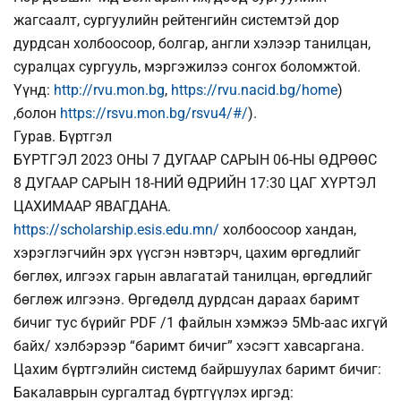
жагсаалт, сургуулийн рейтенгийн системтэй дор
дурдсан холбоосоор, болгар, англи хэлээр танилцан,
суралцах сургууль, мэргэжилээ сонгох боломжтой.
Үүнд:
http://rvu.mon.bg
,
https://rvu.nacid.bg/home
)
,болон
https://rsvu.mon.bg/rsvu4/#/
).
Гурав. Бүртгэл
БҮРТГЭЛ 2023 ОНЫ 7 ДУГААР САРЫН 06-НЫ ӨДРӨӨС
8 ДУГААР САРЫН 18-НИЙ ӨДРИЙН 17:30 ЦАГ ХҮРТЭЛ
ЦАХИМААР ЯВАГДАНА.
https://scholarship.esis.edu.mn/
холбоосоор хандан,
хэрэглэгчийн эрх үүсгэн нэвтэрч, цахим өргөдлийг
бөглөх, илгээх гарын авлагатай танилцан, өргөдлийг
бөглөж илгээнэ. Өргөдөлд дурдсан дараах баримт
бичиг тус бүрийг PDF /1 файлын хэмжээ 5Mb-аас ихгүй
байх/ хэлбэрээр “баримт бичиг” хэсэгт хавсаргана.
Цахим бүртгэлийн системд байршуулах баримт бичиг:
Бакалаврын сургалтад бүртгүүлэх иргэд: