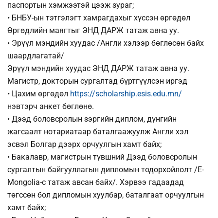
паспортын хэмжээтэй цээж зураг;
• БНБУ-ын тэтгэлэгт хамрагдахыг хүссэн өргөдөл
Өргөдлийн маягтыг ЭНД ДАРЖ татаж авна уу.
• Эрүүл мэндийн хуудас /Англи хэлээр бөглөсөн байх
шаардлагатай/
Эрүүл мэндийн хуудас ЭНД ДАРЖ татаж авна уу.
Магистр, докторын сургалтад бүртгүүлсэн иргэд
• Цахим өргөдөл
https://scholarship.esis.edu.mn/
нэвтэрч анкет бөглөнө.
• Дээд боловсролын зэргийн диплом, дүнгийн
жагсаалт нотариатаар баталгаажуулж Англи хэл
эсвэл Болгар дээрх орчуулгын хамт байх;
• Бакалавр, магистрын түвшний Дээд боловсролын
сургалтын байгууллагын дипломын тодорхойлолт /E-
Mongolia-с татаж авсан байх/. Хэрвээ гадаадад
төгссөн бол дипломын хуулбар, баталгаат орчуулгын
хамт байх;