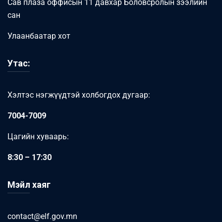
Сав плаза оффисын 11 давхар Боловсролын зээлийн
сан
Улаанбаатар хот
Утас:
Хэлтэс нэгжүүдтэй холбогдох дугаар:
7004-7009
Цагийн хуваарь:
8:30 – 17:30
Мэйл хаяг
contact@elf.gov.mn