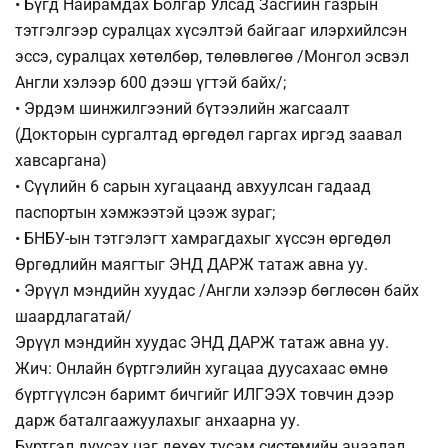
• Бүгд Найрамдах Болгар Улсад Засгийн газрын
тэтгэлгээр суралцах хүсэлтэй байгааг илэрхийлсэн
эссэ, суралцах хөтөлбөр, төлөвлөгөө /Монгол эсвэл
Англи хэлээр 600 дээш үгтэй байх/;
• Эрдэм шинжилгээний бүтээлийн жагсаалт
(Докторын сургалтад өргөдөл гаргах иргэд заавал
хавсаргана)
• Сүүлийн 6 сарын хугацаанд авхуулсан гадаад
паспортын хэмжээтэй цээж зураг;
• БНБУ-ын тэтгэлэгт хамрагдахыг хүссэн өргөдөл
Өргөдлийн маягтыг ЭНД ДАРЖ татаж авна уу.
• Эрүүл мэндийн хуудас /Англи хэлээр бөглөсөн байх
шаардлагатай/
Эрүүл мэндийн хуудас ЭНД ДАРЖ татаж авна уу.
Жич: Онлайн бүртгэлийн хугацаа дуусахаас өмнө
бүртгүүлсэн баримт бичгийг ИЛГЭЭХ товчин дээр
дарж баталгаажуулахыг анхаарна уу.
Бүртгэл дуусах цаг дөхөх тусам системийн ачаалал