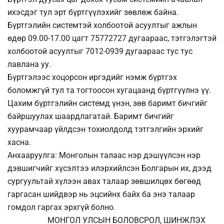
ихэсдэг тул эрт бүртгүүлэхийг зөвлөж байна.
Бүртгэлийн системтэй холбоотой асуултыг ажлын
өдөр 09.00-17.00 цагт 75772727 дугаараас, тэтгэлэгтэй
холбоотой асуултыг 7012-0939 дугаараас тус тус
лавлана уу.
Бүртгэлээс хоцорсон иргэдийг нэмж бүртгэх
боломжгүй тул та тогтоосон хугацаанд бүртгүүлнэ үү.
Цахим бүртгэлийн системд үнэн, зөв баримт бичгийг
байршуулах шаардлагатай. Баримт бичгийг
хуурамчаар үйлдсэн тохиолдолд тэтгэлгийн эрхийг
хасна.
Анхааруулга: Монголын талаас нэр дэшүүлсэн нэр
дэвшигчийг хүсэлтээ илэрхийлсэн Болгарын их, дээд
сургуультай хүлээн авах талаар зөвшилцөх бөгөөд
гаргасан шийдвэр нь эцсийнх байх ба энэ талаар
гомдол гаргах эрхгүй болно.
МОНГОЛ УЛСЫН БОЛОВСРОЛ, ШИНЖЛЭХ