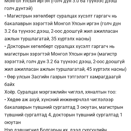
Монгол Улсын иргэн (голч дүн 3.0 ба түүнээс дээш
голч дүнтэй)
• Магистрын хөтөлбөрт суралцах хүсэлт гаргагч нь
бакалаврын зэрэгтэй Монгол Улсын иргэн (голч дүн
3.2 ба түүнээс дээш, 2-оос доошгүй жил ажилласан
ажлын туршлагатай, 35 хүртэлх насны)
• Докторын хөтөлбөрт суралцах хүсэлт гаргагч нь
магистрын зэрэгтэй Монгол Улсын иргэн (магистр
зэрэгтэй, голч дүн 3.2 ба түүнээс дээш, 2-оос доошгүй
жил ажилласан ажлын туршлагатай, 45 хүртэлх насны)
• Өөр улсын Засгийн газрын тэтгэлэгт хамрагдаагүй
байх
Хоёр. Суралцах мэргэжлийн чиглэл, хяналтын тоо:
• Хөдөө аж ахуй, хүнсний инженерчлэл чиглэлээр
бакалаврын түвшний сургалтад 3 оюутан, магистрын
түвшний сургалтад 4, докторын түвшний сургалтад 1
оюутан
Нэр дэвшигчид Болгарын их, дээд сургуулийн