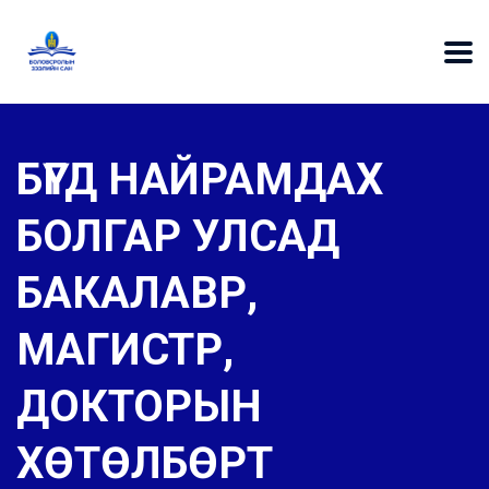
БҮГД НАЙРАМДАХ
БОЛГАР УЛСАД
БАКАЛАВР,
МАГИСТР,
ДОКТОРЫН
ХӨТӨЛБӨРТ