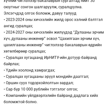
хүчний чиглэлээр бакалаврын сургалтад нийт 30
оюутныг сонгон шалгаруулж, суралцуулна.
Элсэгчдэд олгох боломж, давуу талууд
• 2023-2024 оны хичээлийн жилд орос хэлний бэлтгэл
ангид суралцах;
• 2024-2027 оны хичээлийн жилүүдэд “Дулааны эрчим
хүч, дулааны инженер” эсвэл “Цахилгаан эрчим хүч,
цахилгааны инженер” чиглэлээр бакалаврын өдрийн
хөтөлбөрөөр суралцах;
• Суралцах хугацаанд ИрНИТУ-ийн дотуур байранд
байрлах;
• Үдийн хоолонд хамрагдах;
• Суралцах хугацааны эрүүл мэндийн даатгал;
• Оршин суух тодорхойлолтын зардал;
• Сар бүр 10 000 рублийн тэтгэлэг олгох;
• Компанийн үйлдвэрлэлийн байранд дадлага хийх
боломжтой болно.