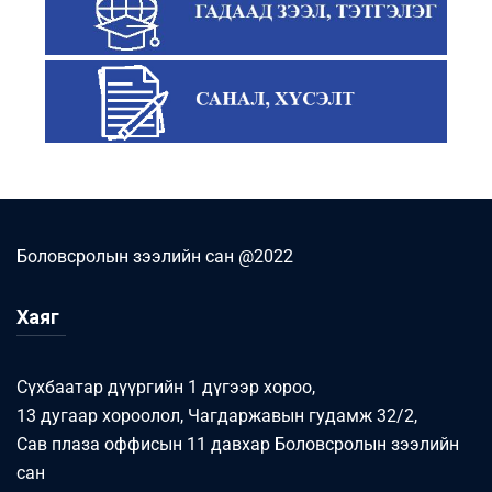
Боловсролын зээлийн сан @2022
Хаяг
Сүхбаатар дүүргийн 1 дүгээр хороо,
13 дугаар хороолол, Чагдаржавын гудамж 32/2,
Сав плаза оффисын 11 давхар Боловсролын зээлийн
сан