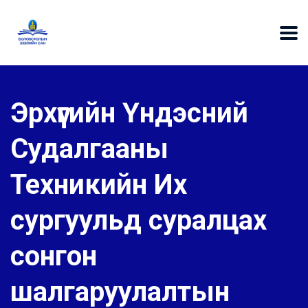
Эрхүүгийн Үндэсний
Судалгааны
Техникийн Их
сургуульд суралцах
сонгон
шалгаруулалтын