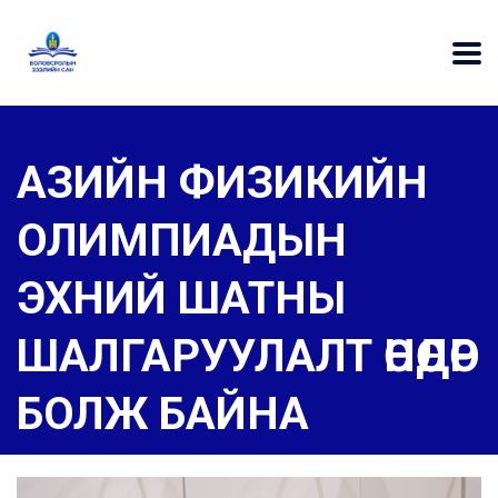
АЗИЙН ФИЗИКИЙН
ОЛИМПИАДЫН
ЭХНИЙ ШАТНЫ
ШАЛГАРУУЛАЛТ ӨНӨӨДӨР
БОЛЖ БАЙНА