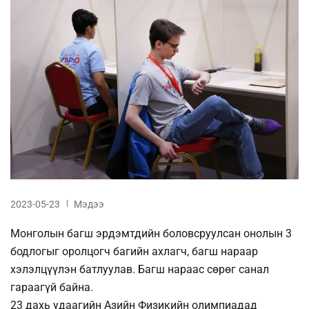
2023-05-23
Мэдээ
Монголын багш эрдэмтдийн боловсруулсан онолын 3
бодлогыг оролцогч багийн ахлагч, багш нараар
хэлэлцүүлэн батлуулав. Багш нараас сөрөг санал
гараагүй байна.
23 дахь удаагийн Азийн Физикийн олимпиадад