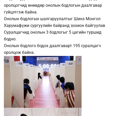
оролцогчид өнөөдөр онолын бодлогын даалгавар
гүйцэтгэж байна.
Онолын бодлогын шалгаруулалтыг Шинэ Монгол
Харумафүжи сургуулийн байранд зохион байгуулав
Суралцагчид онолын 3 бодлогыг 5 цагийн туршид
бодно.
Онолын бодлого бодох даалгаварт 195 суралцагч
оролцож байна.