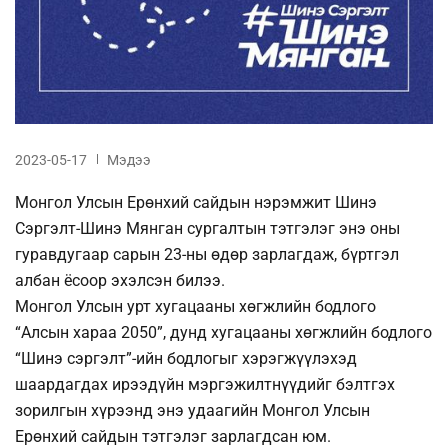
2023-05-17
Мэдээ
Монгол Улсын Ерөнхий сайдын нэрэмжит Шинэ
Сэргэлт-Шинэ Мянган сургалтын тэтгэлэг энэ оны
гуравдугаар сарын 23-ны өдөр зарлагдаж, бүртгэл
албан ёсоор эхэлсэн билээ.
Монгол Улсын урт хугацааны хөгжлийн бодлого
“Алсын хараа 2050”, дунд хугацааны хөгжлийн бодлого
“Шинэ сэргэлт”-ийн бодлогыг хэрэгжүүлэхэд
шаардагдах ирээдүйн мэргэжилтнүүдийг бэлтгэх
зорилгын хүрээнд энэ удаагийн Монгол Улсын
Ерөнхий сайдын тэтгэлэг зарлагдсан юм.