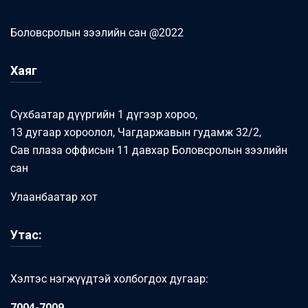
Боловсролын зээлийн сан @2022
Хаяг
Сүхбаатар дүүргийн 1 дүгээр хороо,
13 дугаар хороолол, Чагдаржавын гудамж 32/2,
Сав плаза оффисын 11 давхар Боловсролын зээлийн
сан
Улаанбаатар хот
Утас:
Хэлтэс нэгжүүдтэй холбогдох дугаар:
7004-7009