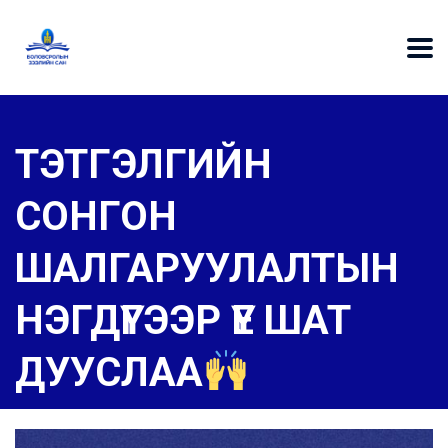
ТЭТГЭЛГИЙН
СОНГОН
ШАЛГАРУУЛАЛТЫН
НЭГДҮГЭЭР ҮЕ ШАТ
ДУУСЛАА