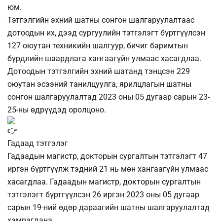
юм.
Тэтгэлгийн эхний шатны сонгон шалгаруулалтаас
дотоодын их, дээд сургуулийн тэтгэлэгт бүртгүүлсэн
127 оюутан техникийн шалгуур, бичиг баримтын
бүрдлийн шаардлага хангаагүйн улмаас хасагдлаа.
Дотоодын тэтгэлгийн эхний шатанд тэнцсэн 229
оюутан эсээний танилцуулга, ярилцлагын шатны
сонгон шалгаруулалтад 2023 оны 05 дугаар сарын 23-
25-ны өдрүүдэд оролцоно.
Гадаад тэтгэлэг
Гадаадын магистр, докторын сургалтын тэтгэлэгт 47
иргэн бүртгүүлж тэдний 21 нь мөн хангаагүйн улмаас
хасагдлаа. Гадаадын магистр, докторын сургалтын
тэтгэлэгт бүртгүүлсэн 26 иргэн 2023 оны 05 дугаар
сарын 19-ний өдөр дараагийн шатны шалгаруулалтад
хамрагдана.