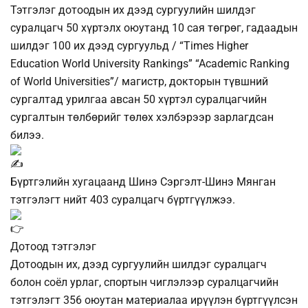
Тэтгэлэг дотоодын их дээд сургуулийн шилдэг
суралцагч 50 хүртэлх оюутанд 10 сая төгрөг, гадаадын
шилдэг 100 их дээд сургуульд / “Times Higher
Education World University Rankings” “Academic Ranking
of World Universities”/ магистр, докторын түвшний
сургалтад урилгаа авсан 50 хүртэл суралцагчийн
сургалтын төлбөрийг төлөх хэлбэрээр зарлагдсан
билээ.
Бүртгэлийн хугацаанд Шинэ Сэргэлт-Шинэ Мянган
тэтгэлэгт нийт 403 суралцагч бүртгүүлжээ.
Дотоод тэтгэлэг
Дотоодын их, дээд сургуулийн шилдэг суралцагч
болон соёл урлаг, спортын чиглэлээр суралцагчийн
тэтгэлэгт 356 оюутан материалаа ирүүлэн бүртгүүлсэн