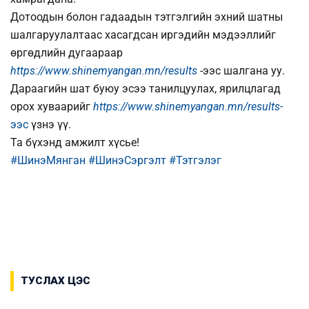
Дотоодын болон гадаадын тэтгэлгийн эхний шатны
шалгаруулалтаас хасагдсан иргэдийн мэдээллийг
өргөдлийн дугаараар
https://www.shinemyangan.mn/results
-ээс шалгана уу.
Дараагийн шат буюу эсээ танилцуулах, ярилцлагад
орох хуваарийг
https://www.shinemyangan.mn/results-
ээс
үзнэ үү.
Та бүхэнд амжилт хүсье!
#ШинэМянган
#ШинэСэргэлт
#Тэтгэлэг
ТУСЛАХ ЦЭС