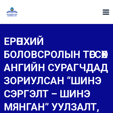
ЕРӨНХИЙ
БОЛОВСРОЛЫН ТӨГСӨХ
АНГИЙН СУРАГЧДАД
ЗОРИУЛСАН “ШИНЭ
СЭРГЭЛТ – ШИНЭ
МЯНГАН” УУЛЗАЛТ,