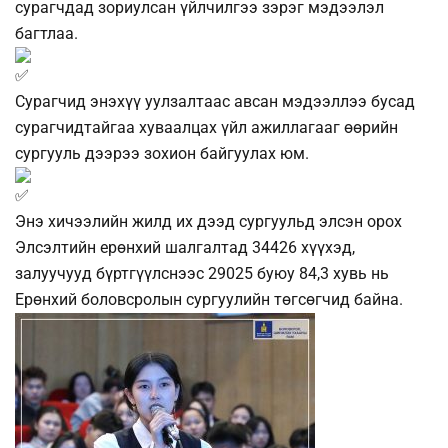
сурагчдад зориулсан үйлчилгээ зэрэг мэдээлэл
багтлаа.
Сурагчид энэхүү уулзалтаас авсан мэдээллээ бусад
сурагчидтайгаа хуваалцах үйл ажиллагааг өөрийн
сургууль дээрээ зохион байгуулах юм.
Энэ хичээлийн жилд их дээд сургуульд элсэн орох
Элсэлтийн ерөнхий шалгалтад 34426 хүүхэд,
залуучууд бүртгүүлснээс 29025 буюу 84,3 хувь нь
Ерөнхий боловсролын сургуулийн төгсөгчид байна.