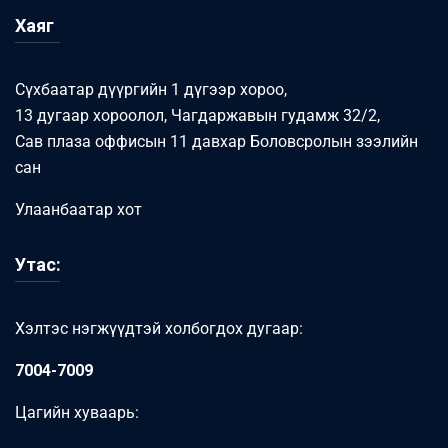
Хаяг
Сүхбаатар дүүргийн 1 дүгээр хороо,
13 дугаар хороолол, Чагдаржавын гудамж 32/2,
Сав плаза оффисын 11 давхар Боловсролын зээлийн
сан
Улаанбаатар хот
Утас:
Хэлтэс нэгжүүдтэй холбогдох дугаар:
7004-7009
Цагийн хуваарь: