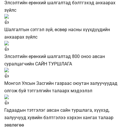
Элсэлтийн ерөнхий шалгалтад бэлтгэхэд анхаарах
зүйлс
Шалгалтын сэтгэл зүй, өсвөр насны хүүхдүүдийн
анхаарах зүйлс
Элсэлтийн ерөнхий шалгалтад 800 оноо авсан
суралцагчийн САЙН ТУРШЛАГА
Монгол Улсын Засгийн газраас оюутан залуучуудад
олгож буй тэтгэлгийн талаарх мэдээлэл
Гадаадын тэтгэлэг авсан сайн туршлага, хүүхэд,
залуучууд хувийн бэлтгэлээ хэрхэн хангах талаар
зөвлөгөө