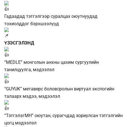
Гадаадад тэтгэлгээр суралцах оюутнуудад
тохиолддог бэрхшээлүүд
ҮЗЭСГЭЛЭНД
“MEDLE” монголын анхны цахим сургуулийн
танилцуулга, мэдээлэл
“GUYUK” метаверс боловсролын виртуал экспогийн
талаарх мэдээ, мэдээлэл
“ТэтгэлэгМН” оюутан, сурагчдад зориулсан тэтгэлгийн
цогц мэдээлэл