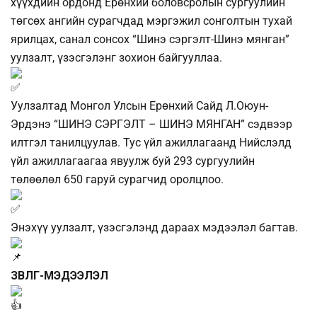
хүүхдийн ордонд Ерөнхий боловсролын сургуулийн
төгсөх ангийн сурагчдад мэргэжил сонголтын тухай
ярилцах, санал сонсох “Шинэ сэргэлт-Шинэ мянган”
уулзалт, үзэсгэлэнг зохион байгууллаа.
Уулзалтад Монгол Улсын Ерөнхий Сайд Л.Оюун-
Эрдэнэ “ШИНЭ СЭРГЭЛТ – ШИНЭ МЯНГАН” сэдвээр
илтгэл танилцуулав. ️Тус үйл ажиллагаанд Нийслэлд
үйл ажиллагаагаа явуулж буй 293 сургуулийн
төлөөлөл 650 гаруй сурагчид оролцлоо.
Энэхүү уулзалт, үзэсгэлэнд дараах мэдээлэл багтав.
ЗӨВЛӨГӨӨ-МЭДЭЭЛЭЛ