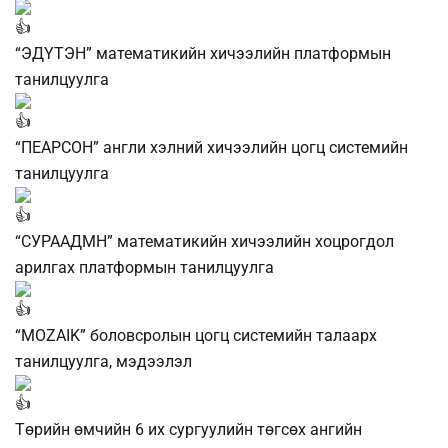
“ЭДҮТЭН” математикийн хичээлийн платформын
танилцуулга
“ПЕАРСОН” англи хэлний хичээлийн цогц системийн
танилцуулга
“СУРААДМН” математикийн хичээлийн хоцрогдол
арилгах платформын танилцуулга
“MOZAIK” боловсролын цогц системийн талаарх
танилцуулга, мэдээлэл
Төрийн өмчийн 6 их сургуулийн төгсөх ангийн