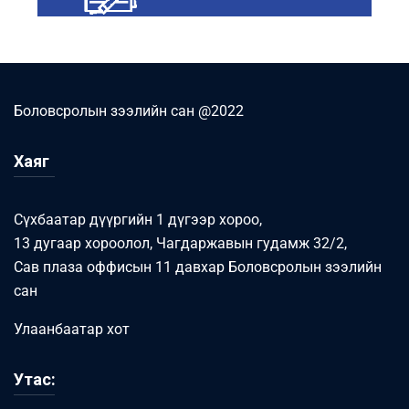
Боловсролын зээлийн сан @2022
Хаяг
Сүхбаатар дүүргийн 1 дүгээр хороо,
13 дугаар хороолол, Чагдаржавын гудамж 32/2,
Сав плаза оффисын 11 давхар Боловсролын зээлийн
сан
Улаанбаатар хот
Утас: