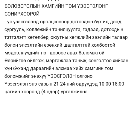
БОЛОВСРОЛЫН ХАМГИЙН ТОМ ҮЗЭСГЭЛЭНГ
СОНИРХООРОЙ
Тус үзэсгэлэнд оролцсоноор дотоодын бүх их, дээд
сургууль, коллежийн танилцуулга, гадаад, дотоодын
тэтгэлэгт хөтөлбөр, оюутны хөгжлийн зээлийн талаар
болон элсэлтийн ерөнхий шалгалттай холбоотой
мэдээллүүдийг нэг дороос авах боломжтой.
Өөрийгөө ойлгож, мэргэжлээ таньж, сонголтоо хийсэн
хүн бүхэнд дараагийн алхмаа хийх хамгийн том
боломжийг энэхүү ҮЗЭСГЭЛЭН олгоно.
Үзэсгэлэн энэ сарын 21-24-ний өдрүүдэд 10:00-18:00
цагийн хооронд (4 өдөр) үргэлжилнэ.