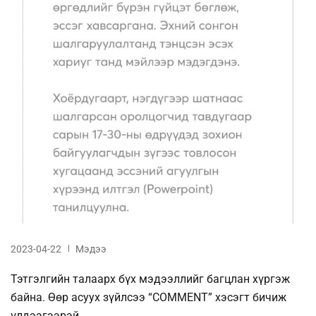
2023-04-22
Мэдээ
Тэтгэлгийн талаарх бүх мэдээллийг багцлан хүргэж
байна. Өөр асуух зүйлсээ “COMMENT” хэсэгт бичиж
үлдээгээрэй