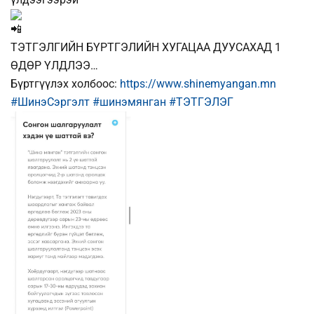
ТЭТГЭЛГИЙН БҮРТГЭЛИЙН ХУГАЦАА ДУУСАХАД 1
ӨДӨР ҮЛДЛЭЭ…
Бүртгүүлэх холбоос:
https://www.shinemyangan.mn
#ШинэСэргэлт
#шинэмянган
#ТЭТГЭЛЭГ