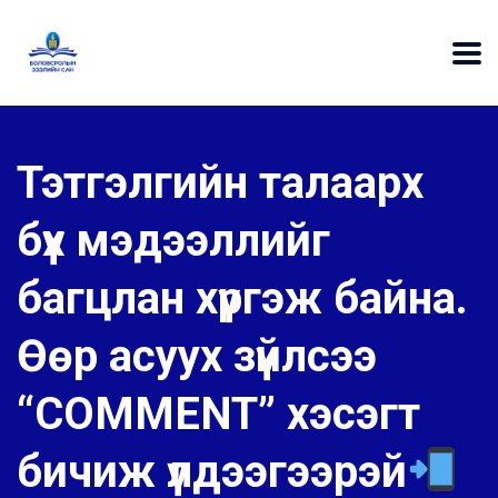
Тэтгэлгийн талаарх
бүх мэдээллийг
багцлан хүргэж байна.
Өөр асуух зүйлсээ
“COMMENT” хэсэгт
бичиж үлдээгээрэй