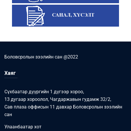
Боловсролын зээлийн сан @2022
Хаяг
Сүхбаатар дүүргийн 1 дүгээр хороо,
13 дугаар хороолол, Чагдаржавын гудамж 32/2,
Сав плаза оффисын 11 давхар Боловсролын зээлийн
сан
Улаанбаатар хот