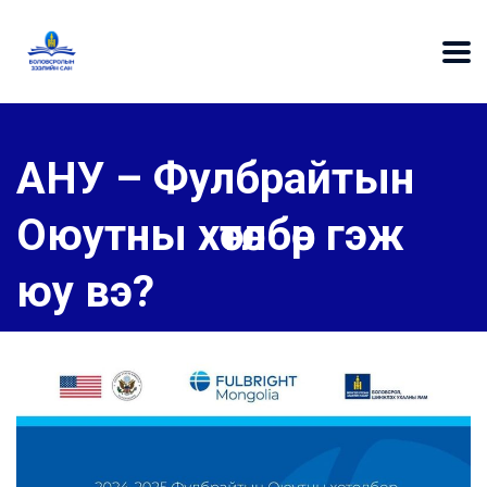
АНУ – Фулбрайтын
Оюутны хөтөлбөр гэж
юу вэ?