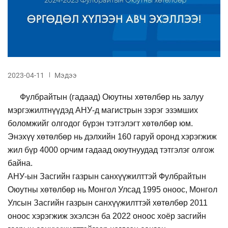
2023-04-11
Мэдээ
Фулбрайтын (гадаад) Оюутны хөтөлбөр нь залуу
мэргэжилтнүүдэд АНУ-д магистрын зэрэг эзэмших
боломжийг олгодог бүрэн тэтгэлэгт хөтөлбөр юм.
Энэхүү хөтөлбөр нь дэлхийн 160 гаруй оронд хэрэгжиж
жил бүр 4000 орчим гадаад оюутнуудад тэтгэлэг олгож
байна.
АНУ-ын Засгийн газрын санхүүжилттэй Фулбрайтын
Оюутны хөтөлбөр нь Монгол Улсад 1995 оноос, Монгол
Улсын Засгийн газрын санхүүжилттэй хөтөлбөр 2011
оноос хэрэгжиж эхэлсэн ба 2022 оноос хоёр засгийн