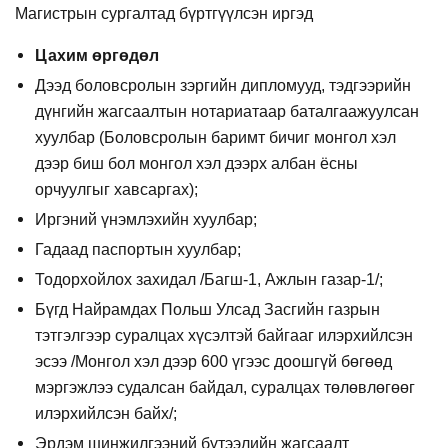
Магистрын сургалтад бүртгүүлсэн иргэд
Цахим өргөдөл
Дээд боловсролын зэргийн дипломууд, тэдгээрийн
дүнгийн жагсаалтын нотариатаар баталгаажуулсан
хуулбар (Боловсролын баримт бичиг монгол хэл
дээр биш бол монгол хэл дээрх албан ёсны
орчуулгыг хавсаргах);
Иргэний үнэмлэхийн хуулбар;
Гадаад паспортын хуулбар;
Тодорхойлох захидал /Багш-1, Ажлын газар-1/;
Бүгд Найрамдах Польш Улсад Засгийн газрын
тэтгэлгээр суралцах хүсэлтэй байгааг илэрхийлсэн
эсээ /Монгол хэл дээр 600 үгээс доошгүй бөгөөд
мэргэжлээ судалсан байдал, суралцах төлөвлөгөөг
илэрхийлсэн байх/;
Эрдэм шинжилгээний бүтээлийн жагсаалт