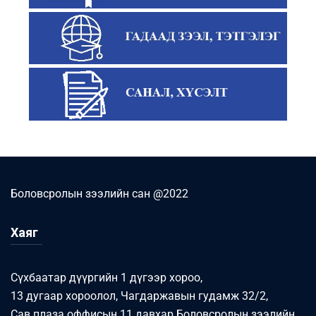
Боловсролын зээлийн сан @2022
Хаяг
Сүхбаатар дүүргийн 1 дүгээр хороо,
13 дугаар хороолол, Чагдаржавын гудамж 32/2,
Сав плаза оффисын 11 давхар Боловсролын зээлийн