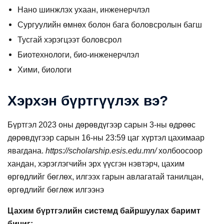
Нано шинжлэх ухаан, инженерчлэл
Сургуулийн өмнөх болон бага боловсролын багш
Тусгай хэрэгцээт боловсрол
Биотехнологи, био-инженерчлэл
Хими, биологи
Хэрхэн бүртгүүлэх вэ?
Бүртгэл 2023 оны дөрөвдүгээр сарын 3-ны өдрөөс
дөрөвдүгээр сарын 16-ны 23:59 цаг хүртэл цахимаар
явагдана.
https://scholarship.esis.edu.mn/
холбоосоор
хандан, хэрэглэгчийн эрх үүсгэн нэвтэрч, цахим
өргөдлийг бөглөх, илгээх гарын авлагатай танилцан,
өргөдлийг бөглөж илгээнэ
Цахим бүртгэлийн системд байршуулах баримт
бичиг: