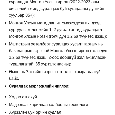
суралцдаг Монгол Улсын иргэн (2022-2023 оны
хичээлийн жилд суралцаж буй хугацааны дүнгийн
хуулбар 85+);
Монгол Улсын магадлан итгэмжлэгдсэн их, дээд
сургууль, коллежийн 1, 2 дугаар ангид суралцагч
Монгол Улсын иргэн (голч дүн 3.2 ба түүнээс дээш);
Магистрын хөтөлбөрт суралцах хүсэлт гаргагч нь
бакалаврын зэрэгтэй Монгол Улсын иргэн (голч дүн
3.2 ба түүнээс дээш, 2-оос доошгүй жил ажилласан
туршлагатай, 35 хүртэлх насны);
Өмнө нь Засгийн газрын тэтгэлэгт хамрагдаагүй
байх.
Суралцах мэргэжлийн чиглэл:
Хөдөө аж ахуй
Мэдээлэл, харилцаа холбооны технологи
Хүрээлэн буй орчин судлал