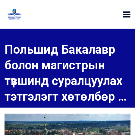
Польшид Бакалавр
болон магистрын
түвшинд суралцуулах
тэтгэлэгт хөтөлбөр …