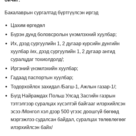
Бакалаврын сургалтад бүртгүүлсэн иргэд
Цахим өргөдөл
Бүрэн дунд боловсролын үнэмлэхний хуулбар;
Их, дээд сургуулийн 1, 2 дугаар курсийн дүнгийн
хуулбар /их, дээд сургуулийн 1, 2 дугаар ангид
суралцдаг тохиолдолд/;
Иргэний үнэмлэхийн хуулбар;
Гадаад паспортын хуулбар;
Тодорхойлох захидал /Багш-1, Ажлын газар-1/;
Бүгд Найрамдах Польш Улсад Засгийн газрын
тэтгэлгээр суралцах хүсэлтэй байгааг илэрхийлсэн
эсээ /Монгол хэл дээр 500 үгээс доошгүй бөгөөд
мэргэжлээ судалсан байдал, суралцах төлөвлөгөөг
илэрхийлсэн байх/