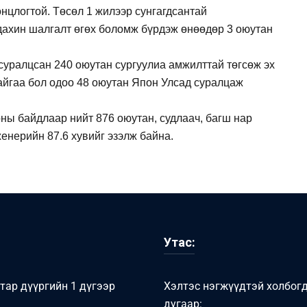
нцлогтой. Төсөл 1 жилээр сунгагдсантай
дахин шалгалт өгөх боломж бүрдэж өнөөдөр 3 оюутан
уралцсан 240 оюутан сургуулиа амжилттай төгсөж эх
айгаа бол одоо 48 оюутан Япон Улсад суралцаж
ны байдлаар нийт 876 оюутан, судлаач, багш нар
енерийн 87.6 хувийг эзэлж байна.
Утас:
тар дүүргийн 1 дүгээр
Хэлтэс нэгжүүдтэй холбог
дугаар: