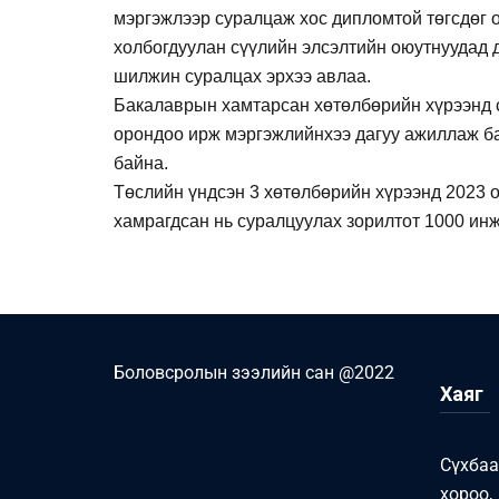
мэргэжлээр суралцаж хос дипломтой төгсдөг о
холбогдуулан сүүлийн элсэлтийн оюутнуудад 
шилжин суралцах эрхээ авлаа.
Бакалаврын хамтарсан хөтөлбөрийн хүрээнд с
орондоо ирж мэргэжлийнхээ дагуу ажиллаж б
байна.
Төслийн үндсэн 3 хөтөлбөрийн хүрээнд 2023 о
хамрагдсан нь суралцуулах зорилтот 1000 инж
Боловсролын зээлийн сан @2022
Хаяг
Сүхбаа
хороо,