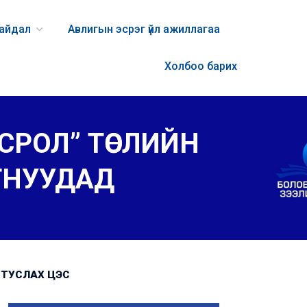
байдал
Авлигын эсрэг үйл ажиллагаа
Холбоо барих
СРОЛ” ТӨСЛИЙН
ТНУУДАД
ТУСЛАХ ЦЭС