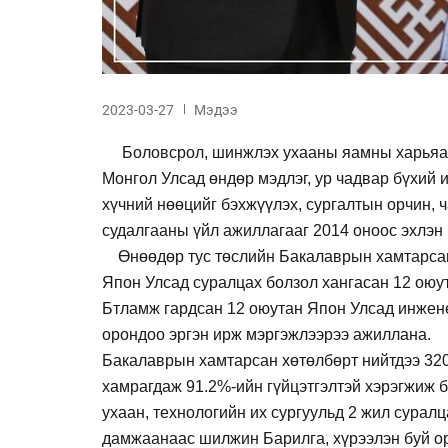
2023-03-27
Мэдээ
Боловсрол, шинжлэх ухааны яамны харьяа “
Монгол Улсад өндөр мэдлэг, ур чадвар бүхий 
хүчний нөөцийг бэхжүүлэх, сургалтын орчин, 
судалгааны үйл ажиллагааг 2014 оноос эхлэн
Өнөөдөр тус төслийн Бакалаврын хамтарсан
Япон Улсад суралцах болзол хангасан 12 оюу
Бтламж гардсан 12 оюутан Япон Улсад инжене
орондоо эргэн ирж мэргэжлээрээ ажиллана.
Бакалаврын хамтарсан хөтөлбөрт нийтдээ 32
хамрагдаж 91.2%-ийн гүйцэтгэлтэй хэрэгжиж 
ухаан, технологийн их сургуульд 2 жил сурал
дамжаанаас шилжин Барилга, хүрээлэн буй о