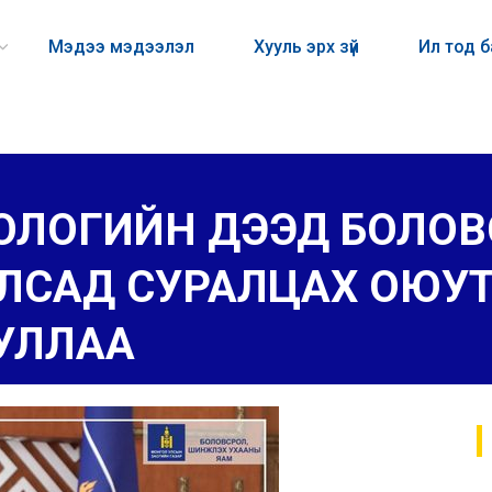
Мэдээ мэдээлэл
Хууль эрх зүй
Ил тод 
ОЛОГИЙН ДЭЭД БОЛОВ
УЛСАД СУРАЛЦАХ ОЮУ
УЛЛАА