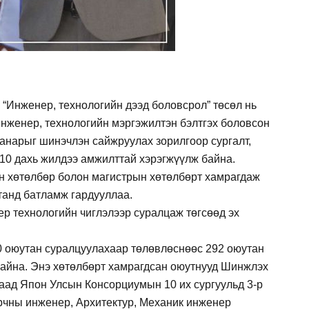
Инженер, технологийн дээд боловсрол” төсөл нь
инженер, технологийн мэргэжилтэн бэлтгэх боловсон
чанарыг шинэчлэн сайжруулах зорилгоор сургалт,
 10 дахь жилдээ амжилттай хэрэгжүүлж байна.
 хөтөлбөр болон магистрын хөтөлбөрт хамрагдаж
танд батламж гардууллаа.
р технологийн чиглэлээр суралцаж төгсөөд эх
0 оюутан суралцуулахаар төлөвлөснөөс 292 оюутан
байна. Энэ хөтөлбөрт хамрагдсан оюутнууд Шинжлэх
цаад Япон Улсын Консорциумын 10 их сургуульд 3-р
рчны инженер, Архитектур, Механик инженер