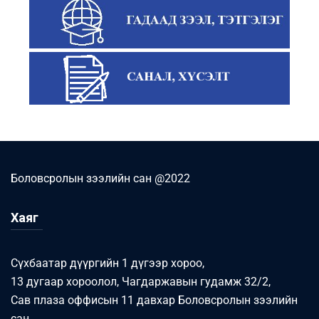
Боловсролын зээлийн сан @2022
Хаяг
Сүхбаатар дүүргийн 1 дүгээр хороо,
13 дугаар хороолол, Чагдаржавын гудамж 32/2,
Сав плаза оффисын 11 давхар Боловсролын зээлийн
сан