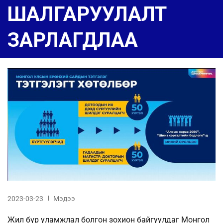
ШАЛГАРУУЛАЛТ
ЗАРЛАГДЛАА
2023-03-23
Мэдээ
Жил бүр уламжлал болгон зохион байгуулдаг Монгол