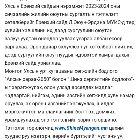
Улсын Ерөнхий сайдын нэрэмжит 2023-2024 оны
хичээлийн жилийн оюутны сургалтын тэтгэлэгт
хөтөлбөрийг Ерөнхий сайд Л.Оюун-Эрдэнэ МУИС-д төр,
хувийн хэвшлийн их, дээд сургуулийн оюутан
залуучуудтай өнөөдөр уулзах үеэрээ албан ёсоор
зарлалаа. Орон даяар эхлүүлсэн уг хөтөлбөрт нийт их,
дээд сургуулийн оюутнуудыг идэвхтэй хамрагдахыг
Ерөнхий сайд уриаллаа.
Монгол Улсын урт хугацааны хөгжлийн бодлого
“Алсын хараа-2050” болон “Шинэ сэргэлтийн бодлого”-
ыг хэрэгжүүлэх, олон улсад өрсөлдөх мэдлэг
чадвартай, нийгэм, эдийн засгийн хөгжилд хувь нэмэр
оруулах, эх оронч иргэнийг хөгжүүлэх, шилдэг
мэргэжилтэн-манлайлагчийг бэлтгэх, дэмжих,
урамшуулахад энэ тэтгэлгийн зорилго оршино.
Тэтгэлэг горилогчид
www.ShineMyangan.mn
цахим
хуудас руу нэвтэрч, өөрийн бүртгэлийг үүсгэнэ үү.