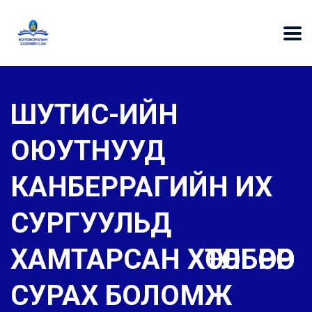
ШУТИС-ИЙН
ОЮУТНУУД
КАНБЕРРАГИЙН ИХ
СУРГУУЛЬД
ХАМТАРСАН ХӨТӨЛБӨРӨӨР
СУРАХ БОЛОМЖ