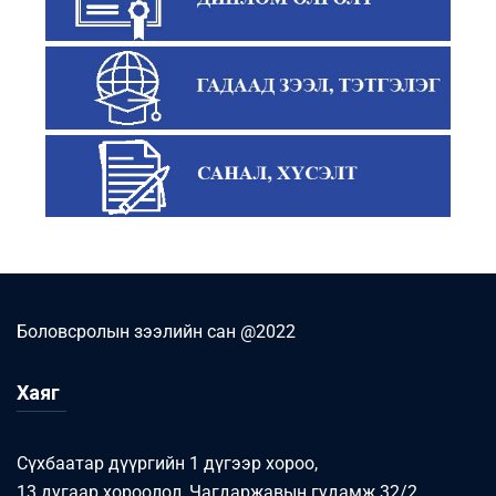
Боловсролын зээлийн сан @2022
Хаяг
Сүхбаатар дүүргийн 1 дүгээр хороо,
13 дугаар хороолол, Чагдаржавын гудамж 32/2,