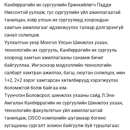
Канберрагийн их сургуулийн Ерөнхийлөгч Падди
Никсонтой уулзаж, тус сургуулийн үйл ажиллагаатай
танилцан, хоёр улсын их сургуулиуд хоорондын
хамтын ажиллагааг идэвхжүүлэх талаар дэлгэрэнгүй
санал солилцов.
Уулзалтын үеэр Монгол Улсын Шинжлэх ухаан,
технологийн их сургууль, Канберрагийн их сургууль
хооронд хамтын ажиллагааны санамж бичиг
байгууллаа. Ингэснээр мэдээллийн технологийн
салбарт хамтран ажиллах, багш, оюутан солилцох, мөн
1+2, 2+2 зэрэг хамтарсан хөтөлбөрүүд хэрэгжүүлэх
боломжтой болж байгаа юм.
Түүнчлэн Боловсрол, шинжлэх ухааны сайд Л.Энх-
Амгалан Канберрагийн их сургуулийн Шинжлэх ухаан,
технологийн факультетын үйл ажиллагаатай
танилцаж, CISCO компанийн шугамаар богино
хугацааны сургалт зохион байгуулж буй туршлагаас