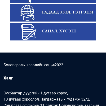
Боловсролын зээлийн сан @2022
Хаяг
Сүхбаатар дүүргийн 1 дүгээр хороо,
13 дугаар хороолол, Чагдаржавын гудамж 32/2,
Сав плаза оффисын 11 давхар Боловсролын зээлийн