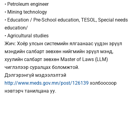
• Petroleum engineer
• Mining technology
• Education / Pre-School education, TESOL, Special needs
education/
• Agricultural studies
Жич: Хоёр улсын системийн ялгаанаас үүдэн эрүүл
мэндийн салбарт зөвхөн нийгмийн эрүүл мэнд,
хуулийн салбарт зөвхөн Master of Laws (LLM)
чиглэлээр суралцах боломжтой.
Дэлгэрэнгүй мэдээлэлтэй
http://www.meds.gov.mn/post/126139
холбоосоор
нэвтэрч танилцана уу.