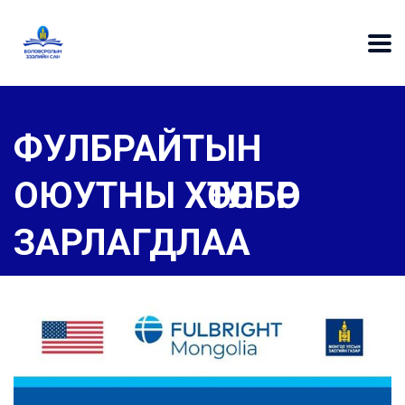
ФУЛБРАЙТЫН
ОЮУТНЫ ХӨТӨЛБӨР
ЗАРЛАГДЛАА