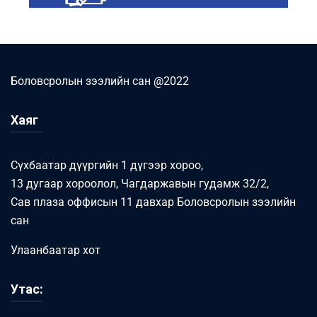
Боловсролын зээлийн сан @2022
Хаяг
Сүхбаатар дүүргийн 1 дүгээр хороо,
13 дугаар хороолол, Чагдаржавын гудамж 32/2,
Сав плаза оффисын 11 давхар Боловсролын зээлийн
сан
Улаанбаатар хот
Утас: