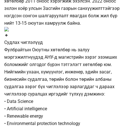
хөтөлбөр 2011 оноос хэрэгжиж эхэлсэн. 2022 оноос
эхлэн хоёр улсын Засгийн газрын санхүүжилттэйгээр
нэгдсэн сонгон шалгаруулалт явагдах болж жил бүр
нийт 13-15 оюутан хамруулж байна.
Судлах чиглэлүүд
Фулбрайтын Оюутны хөтөлбөр нь залуу
мэргэжилтнүүдэд АНУ-д магистрийн зэрэг эзэмших
боломжийг олгодог бүрэн тэтгэлэгт хөтөлбөр юм.
Нийгмийн ухаан, хүмүүнлэг, инженер, эдийн засаг,
бизнесийн судалгаа, төрийн болон төрийн албаны
судалгаа зэрэг бүх чиглэлээр зарлагддаг ч дараах
чиглэлээр суралцах иргэдийг түлхүү дэмжинэ:
• Data Science
• Artificial intelligence
• Renewable energy
• Environmental protection technology