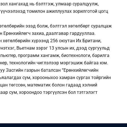
лзол хангахад нь бэлтгэж, улмаар суралцуулж,
 түүчээлэхэд томилон ажиллуулах зорилготой цогц
хөтөлбөрийн эзэд болж, бэлтгэл хөтөлбөрт суралцаж
 Ерөнхийлөгч захиа, даалгавар гардууллаа.
н хөтөлбөрийн хүрээнд 256 оюутан Их Британи,
Энэтхэг, Вьетнам зэрэг 13 улсын их, дээд сургуульд
мпьютер, программ хангамж, биотехнологи, барилга
енер, технологийн чиглэлээр мэргэшиж байгаа юм.
уу Засгийн газрын баталсан “Ерөнхийлөгчийн
ьяалагдах сум, хорооныхоо хамран сургах тойргийн
лцан төгссөн, математик болон гадаад хэлний
ар сум, хороондоо тэргүүлсэн бол тэтгэлэгт