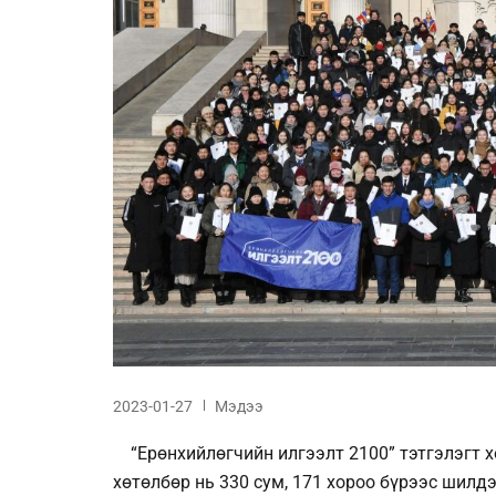
2023-01-27
Мэдээ
“Ерөнхийлөгчийн илгээлт 2100” тэтгэлэгт х
хөтөлбөр нь 330 сум, 171 хороо бүрээс шилд