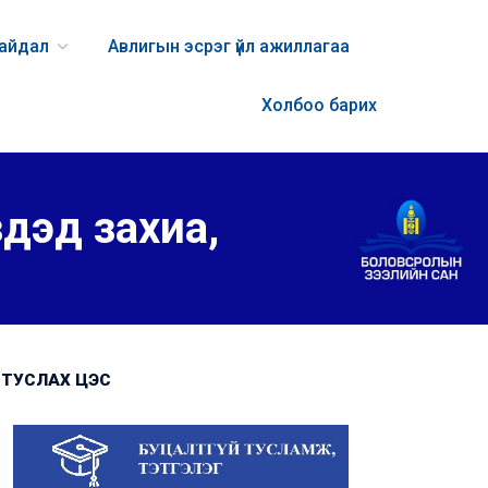
байдал
Авлигын эсрэг үйл ажиллагаа
Холбоо барих
здэд захиа,
ТУСЛАХ ЦЭС