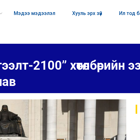
Мэдээ мэдээлэл
Хууль эрх зүй
Ил тод 
гээлт-2100” хөтөлбөрийн э
лав