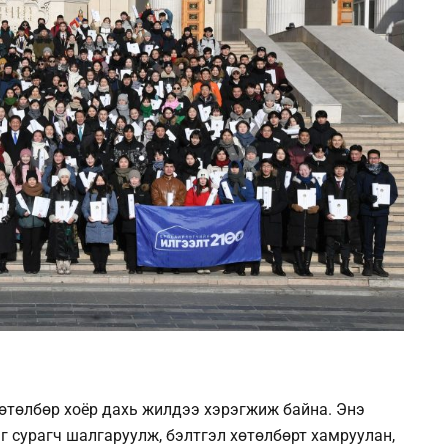
өтөлбөр хоёр дахь жилдээ хэрэгжиж байна. Энэ
эг сурагч шалгаруулж, бэлтгэл хөтөлбөрт хамруулан,