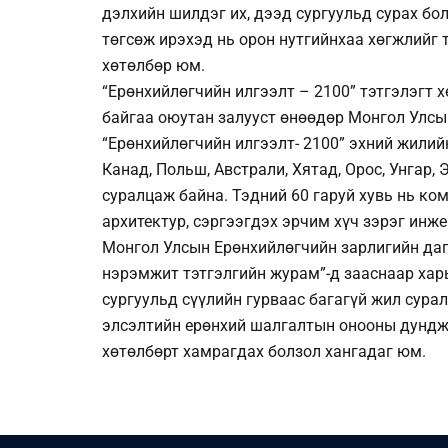
дэлхийн шилдэг их, дээд сургуульд сурах бо
төгсөж ирэхэд нь орон нутгийнхаа хөгжлийг
хөтөлбөр юм.
“Ерөнхийлөгчийн илгээлт – 2100” тэтгэлэгт 
байгаа оюутан залууст өнөөдөр Монгол Улсын
“Ерөнхийлөгчийн илгээлт- 2100” эхний жилий
Канад, Польш, Австрали, Хятад, Орос, Унгар, 
суралцаж байна. Тэдний 60 гаруй хувь нь ко
архитектур, сэргээгдэх эрчим хүч зэрэг инж
Монгол Улсын Ерөнхийлөгчийн зарлигийн даг
нэрэмжит тэтгэлгийн журам”-д зааснаар хар
сургуульд сүүлийн гурваас багагүй жил сура
элсэлтийн ерөнхий шалгалтын онооны дунджа
хөтөлбөрт хамрагдах болзол хангадаг юм.