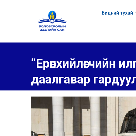
Бидний тухай
“Ерөнхийлөгчийн ил
даалгавар гардуу