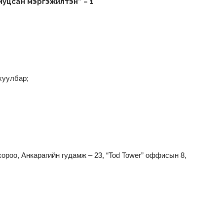
уцсан мэргэжилтэн” – 1
хуулбар;
 хороо, Анкарагийн гудамж – 23, “Tod Tower” оффисын 8,