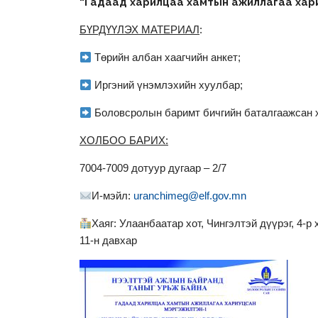
“Гадаад харилцаа хамтын ажиллагаа хари
БҮРДҮҮЛЭХ МАТЕРИАЛ
:
Төрийн албан хаагчийн анкет;
Иргэний үнэмлэхийн хуулбар;
Боловсролын баримт бичгийн баталгаажсан 
ХОЛБОО БАРИХ:
7004-7009 дотуур дугаар – 2/7
И-мэйл:
uranchimeg@elf.gov.mn
Хаяг: Улаанбаатар хот, Чингэлтэй дүүрэг, 4-р
11-н давхар