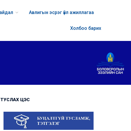
байдал
Авлигын эсрэг үйл ажиллагаа
Холбоо барих
ТУСЛАХ ЦЭС