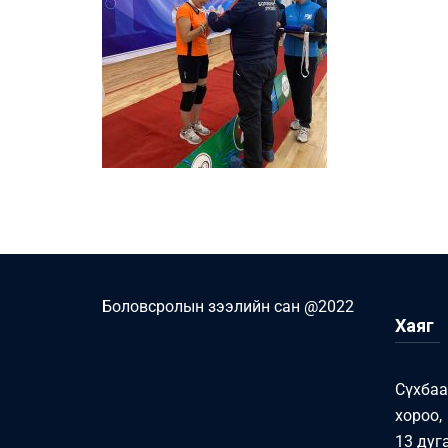
Боловсролын зээлийн сан @2022
Хаяг
Сүхбаа
хороо,
13 дуг