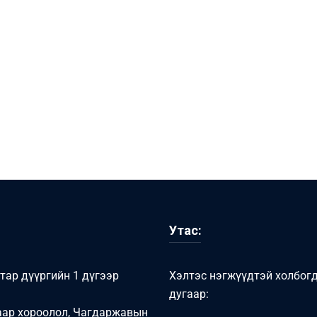
Утас:
тар дүүргийн 1 дүгээр
Хэлтэс нэгжүүдтэй холбог
дугаар:
аар хороолол, Чагдаржавын