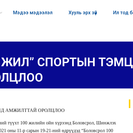
Мэдээ мэдээлэл
Хууль эрх зүй
Ил тод 
0 ЖИЛ” СПОРТЫН ТЭМ
ОЛЦЛОО
ЭНД АМЖИЛТТАЙ ОРОЛЦЛОО
ний түүхт 100 жилийн ойн хүрээнд Боловсрол, Шинжлэх
021 оны 11-р сарын 19-21-ний өдрүүдэд “Боловсрол 100