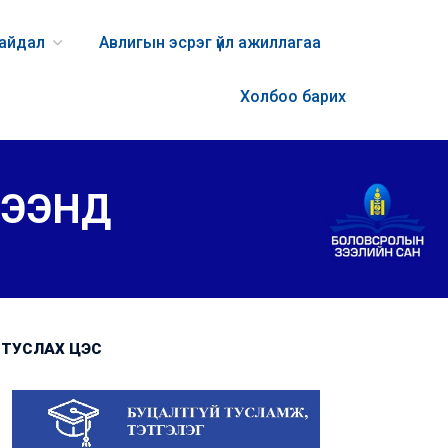
байдал
Авлигын эсрэг үйл ажиллагаа
Холбоо барих
ЦЭЭНД
ТУСЛАХ ЦЭС