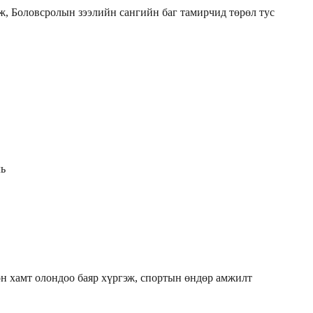
ж, Боловсролын зээлийн сангийн баг тамирчид төрөл тус
ль
н хамт олондоо баяр хүргэж, спортын өндөр амжилт