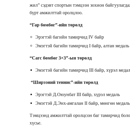
жил” сэдэвт спортын тэмцээн зохион байгуулагда
бүрт амжилттай оролцлоо.
“Гар бөмбөг”-ийн төрөлд
Эрэгтэй багийн тамирчид IV байр
Эмэгтэй багийн тамирчид I байр, алтан медаль
“Сагс бөмбөг 3×3”-ын төрөлд
Эмэгтэй багийн тамирчид III байр, хүрэл меда
“Ширээний теннис”-ийн төрөлд
Эрэгтэй Д.Оюунбат III байр, хүрэл медаль
Эмэгтэй Д.Энх-амгалан II байр, мөнгөн медаль
Тэмцээнд амжилттай оролцсон баг тамирчид боло
хүсье.