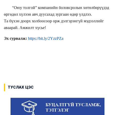
“Оюу толгой” компанийн боловсролын хөтөлбөрүүдэд
өргөдөл хүлээн авч дуусахад зургаан өдөр үлдлээ.
Та бүхэн доорх холбоосоор орж дэлгэрэнгүй мэдээллийг
аваарай. Амжилт хүсье!
Эх сурвалж:
https://bit.ly/2YzzPZa
ТУСЛАХ ЦЭС