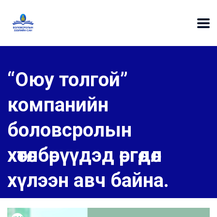
“Оюу толгой”
компанийн
боловсролын
хөтөлбөрүүдэд өргөдөл
хүлээн авч байна.