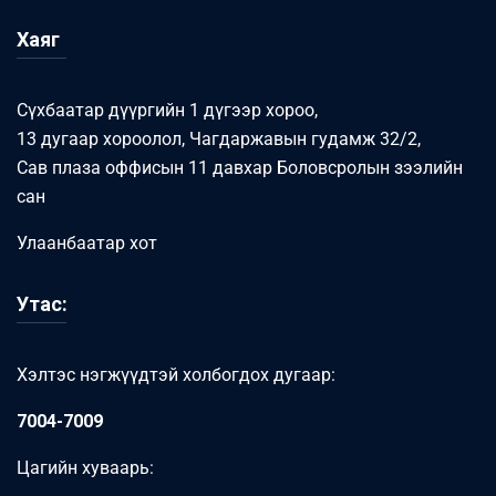
Хаяг
Сүхбаатар дүүргийн 1 дүгээр хороо,
13 дугаар хороолол, Чагдаржавын гудамж 32/2,
Сав плаза оффисын 11 давхар Боловсролын зээлийн
сан
Улаанбаатар хот
Утас:
Хэлтэс нэгжүүдтэй холбогдох дугаар:
7004-7009
Цагийн хуваарь: