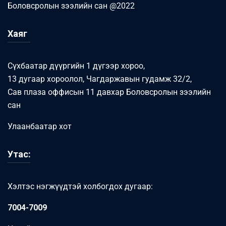
Боловсролын зээлийн сан @2022
Хаяг
Сүхбаатар дүүргийн 1 дүгээр хороо,
13 дугаар хороолол, Чагдаржавын гудамж 32/2,
Сав плаза оффисын 11 давхар Боловсролын зээлийн
сан
Улаанбаатар хот
Утас:
Хэлтэс нэгжүүдтэй холбогдох дугаар:
7004-7009