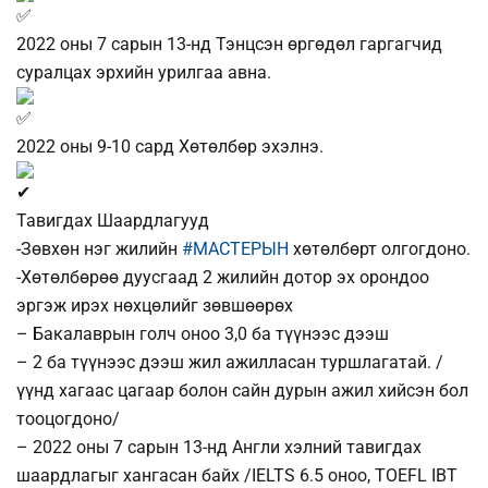
2022 оны 7 сарын 13-нд Тэнцсэн өргөдөл гаргагчид
суралцах эрхийн урилгаа авна.
2022 оны 9-10 сард Хөтөлбөр эхэлнэ.
Тавигдах Шаардлагууд
-Зөвхөн нэг жилийн
#МАСТЕРЫН
хөтөлбөрт олгогдоно.
-Хөтөлбөрөө дуусгаад 2 жилийн дотор эх орондоо
эргэж ирэх нөхцөлийг зөвшөөрөх
– Бакалаврын голч оноо 3,0 ба түүнээс дээш
– 2 ба түүнээс дээш жил ажилласан туршлагатай. /
үүнд хагаас цагаар болон сайн дурын ажил хийсэн бол
тооцогдоно/
– 2022 оны 7 сарын 13-нд Англи хэлний тавигдах
шаардлагыг хангасан байх /IELTS 6.5 оноо, TOEFL IBT