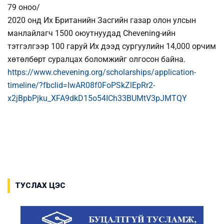
79 оноо/
2020 онд Их Британийн Засгийн газар олон улсын
манлайлагч 1500 оюутнуудад Chevening-ийн
тэтгэлгээр 100 гаруй Их дээд сургуулийн 14,000 орчим
хөтөлбөрт суралцах боломжийг олгосон байна.
https://www.chevening.org/scholarships/application-
timeline/?fbclid=IwAR08f0FoPSkZlEpRr2-
x2jBpbPjku_XFA9dkD15o54ICh33BUMtV3pJMTQY
ТУСЛАХ ЦЭС