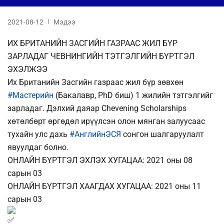
2021-08-12
Мэдээ
ИХ БРИТАНИЙН ЗАСГИЙН ГАЗРААС ЖИЛ БҮР
ЗАРЛАДАГ ЧЕВНИНГИЙН ТЭТГЭЛГИЙН БҮРТГЭЛ
ЭХЭЛЖЭЭ
Их Британийн Засгийн газраас жил бүр зөвхөн
#Мастерийн
(Бакалавр, PhD биш) 1 жилийн тэтгэлгийг
зарладаг. Дэлхий даяар Chevening Scholarships
хөтөлбөрт өргөдөл ирүүлсэн олон мянган залуусаас
тухайн улс дахь
#АнглийнЭСЯ
сонгон шалгаруулалт
явуулдаг болно.
ОНЛАЙН БҮРТГЭЛ ЭХЛЭХ ХУГАЦАА: 2021 оны 08
сарын 03
ОНЛАЙН БҮРТГЭЛ ХААГДАХ ХУГАЦАА: 2021 оны 11
сарын 03