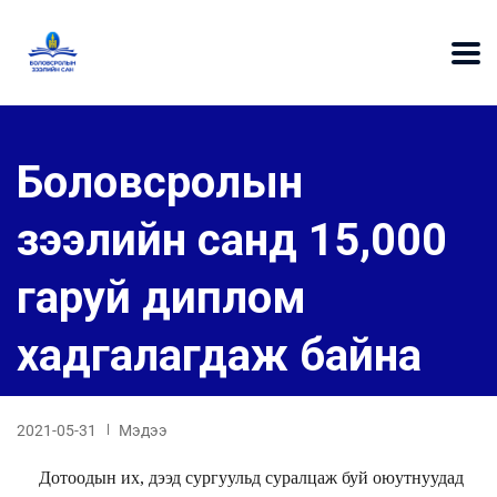
Боловсролын
зээлийн санд 15,000
гаруй диплом
хадгалагдаж байна
2021-05-31
Мэдээ
Дотоодын их, дээд сургуульд суралцаж буй оюутнуудад