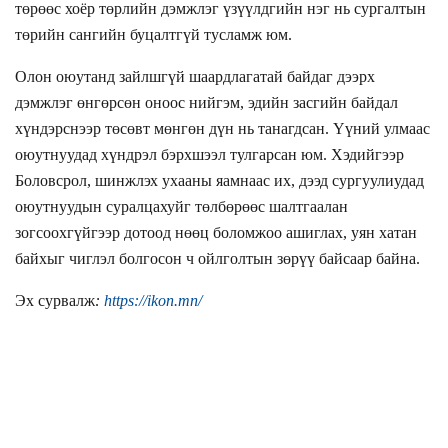
төрөөс хоёр төрлийн дэмжлэг үзүүлдгийн нэг нь сургалтын
төрийн сангийн буцалтгүй тусламж юм.
Олон оюутанд зайлшгүй шаардлагатай байдаг дээрх
дэмжлэг өнгөрсөн оноос нийгэм, эдийн засгийн байдал
хүндэрснээр төсөвт мөнгөн дүн нь танагдсан. Үүний улмаас
оюутнуудад хүндрэл бэрхшээл тулгарсан юм. Хэдийгээр
Боловсрол, шинжлэх ухааны яамнаас их, дээд сургуулиудад
оюутнуудын суралцахуйг төлбөрөөс шалтгаалан
зогсоохгүйгээр дотоод нөөц боломжоо ашиглах, уян хатан
байхыг чиглэл болгосон ч ойлголтын зөрүү байсаар байна.
Эх сурвалж
:
https://ikon.mn/