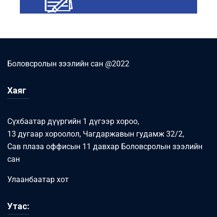
Боловсролын зээлийн сан @2022
Хаяг
Сүхбаатар дүүргийн 1 дүгээр хороо,
13 дугаар хороолол, Чагдаржавын гудамж 32/2,
Сав плаза оффисын 11 давхар Боловсролын зээлийн
сан
Улаанбаатар хот
Утас: