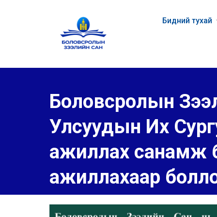
Бидний тухай
Боловсролын Зээл
Улсуудын Их Сур
ажиллах санамж б
ажиллахаар болло