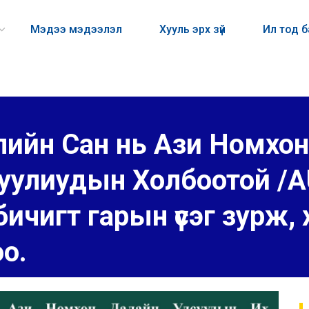
Мэдээ мэдээлэл
Хууль эрх зүй
Ил тод 
ийн Сан нь Ази Номхон
гуулиудын Холбоотой /
ичигт гарын үсэг зурж,
о.