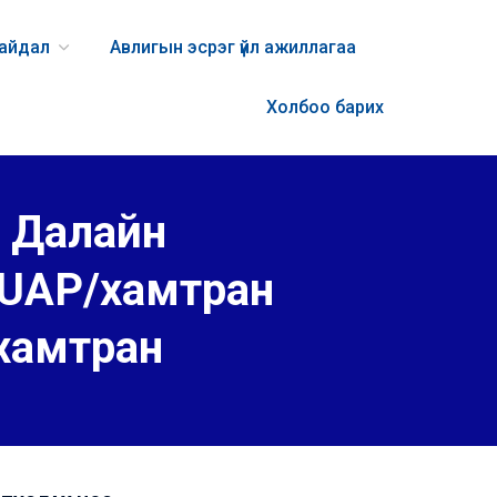
байдал
Авлигын эсрэг үйл ажиллагаа
Холбоо барих
 Далайн
AUAP/хамтран
 хамтран