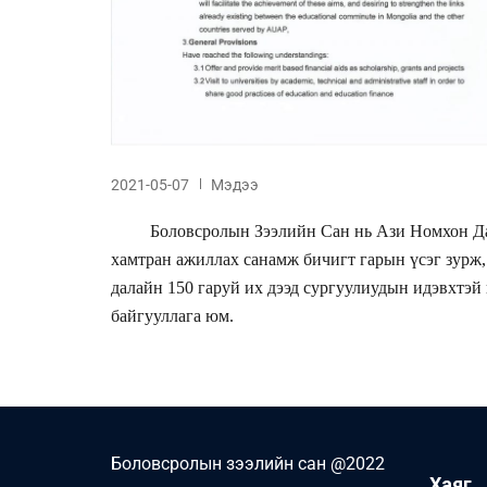
2021-05-07
Мэдээ
Боловсролын Зээлийн Сан нь Ази Номхон Дал
хамтран ажиллах санамж бичигт гарын үсэг зурж
далайн 150 гаруй их дээд сургуулиудын идэвхт
байгууллага юм.
Боловсролын зээлийн сан @2022
Хаяг