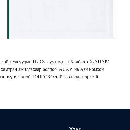
айн Улсуудын Их Сургуулиудын Холбоотой /AUAP/
, хамтран ажиллахаар боллоо. AUAP -нь Ази номхон
эй гишүүнчлэлтэй. ЮНЕСКО-той зөвлөлдөх эрхтэй
Утас: