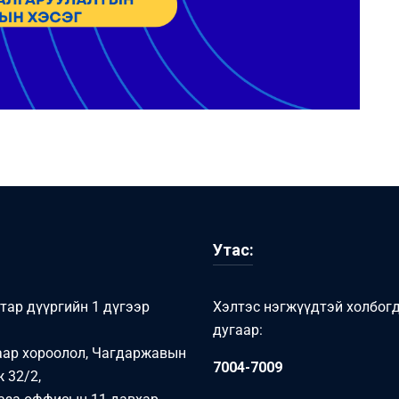
Утас:
тар дүүргийн 1 дүгээр
Хэлтэс нэгжүүдтэй холбог
дугаар:
аар хороолол, Чагдаржавын
7004-7009
 32/2,