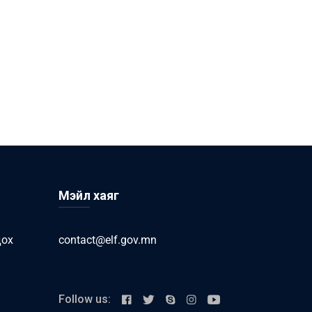
Мэйл хаяг
дох
contact@elf.gov.mn
Follow us: