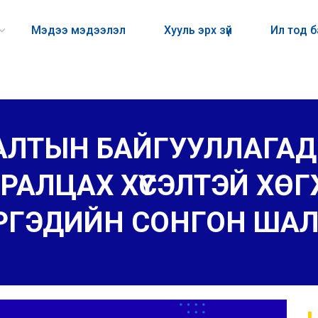
Мэдээ мэдээлэл
Хууль эрх зүй
Ил тод 
ЛТЫН БАЙГУУЛЛАГАД 
РАЛЦАХ ХҮСЭЛТЭЙ ХӨ
РГЭДИЙН СОНГОН ША