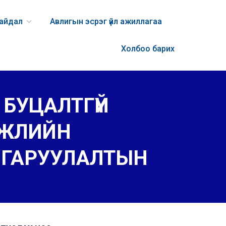
байдал
Авлигын эсрэг үйл ажиллагаа
Холбоо барих
БУЦАЛТГҮЙ
ГЖЛИЙН
ЛГАРУУЛАЛТЫН