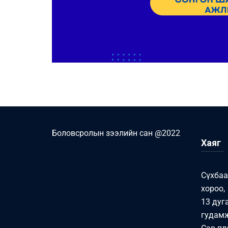
Боловсролын зээлийн сан @2022
Хаяг
Сүхбаа
хороо,
13 дуг
гудамж