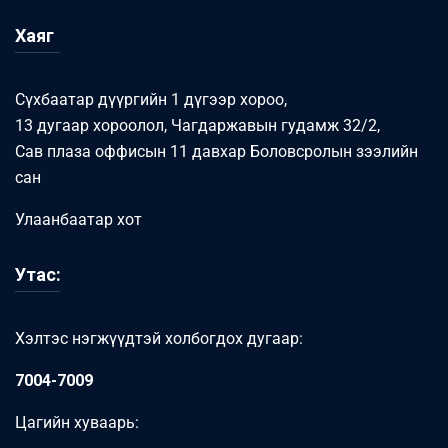
Хаяг
Сүхбаатар дүүргийн 1 дүгээр хороо,
13 дугаар хороолол, Чагдаржавын гудамж 32/2,
Сав плаза оффисын 11 давхар Боловсролын зээлийн
сан
Улаанбаатар хот
Утас:
Хэлтэс нэгжүүдтэй холбогдох дугаар:
7004-7009
Цагийн хуваарь: