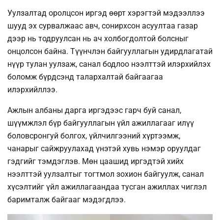
Уулзалтад оролцсон иргэд өөрт хэрэгтэй мэдээллээ
шууд эх сурвалжаас авч, сонирхсон асуултаа газар
дээр нь тодруулсан нь ач холбогдолтой болсныг
онцолсон байна. Түүнчлэн байгууллагын удирдлагатай
нүүр тулан уулзаж, санал бодлоо нээлттэй илэрхийлэх
боломж бүрдсэнд талархалтай байгаагаа
илэрхийллээ.
Ажлын албаны дарга иргэдээс гарч буй санал,
шүүмжлэл бүр байгууллагын үйл ажиллагааг илүү
боловсронгуй болгох, үйлчилгээний хүртээмж,
чанарыг сайжруулахад үнэтэй хувь нэмэр оруулдаг
гэдгийг тэмдэглэв. Мөн цаашид иргэдтэй хийх
нээлттэй уулзалтыг тогтмол зохион байгуулж, санал
хүсэлтийг үйл ажиллагаандаа тусган ажиллах чиглэл
баримталж байгааг мэдэгдлээ.