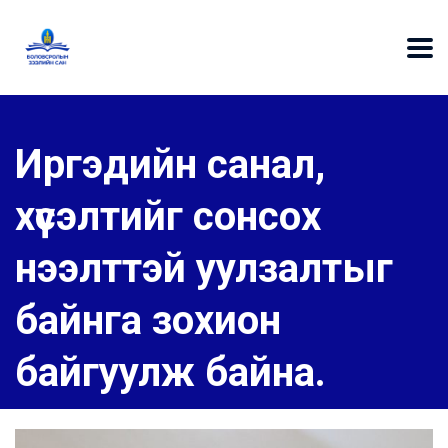
Иргэдийн санал,
хүсэлтийг сонсох
нээлттэй уулзалтыг
байнга зохион
байгуулж байна.