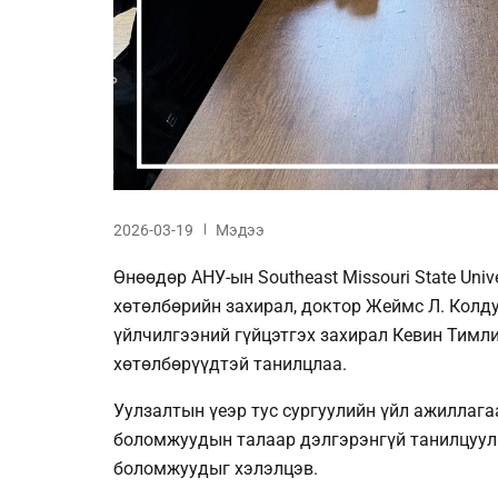
2026-03-19
Мэдээ
Өнөөдөр АНУ-ын Southeast Missouri State Uni
хөтөлбөрийн захирал, доктор Жеймс Л. Колдуэ
үйлчилгээний гүйцэтгэх захирал Кевин Тимли
хөтөлбөрүүдтэй танилцлаа.
Уулзалтын үеэр тус сургуулийн үйл ажиллага
боломжуудын талаар дэлгэрэнгүй танилцуу
боломжуудыг хэлэлцэв.