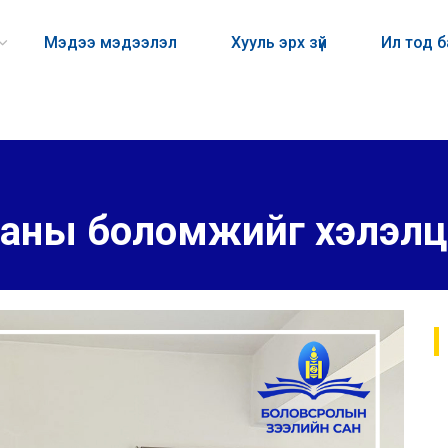
Мэдээ мэдээлэл
Хууль эрх зүй
Ил тод 
аны боломжийг хэлэлц