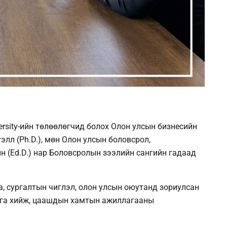
versity-ийн төлөөлөгчид болох Олон улсын бизнесийн
лл (Ph.D.), мөн Олон улсын боловсрол,
н (Ed.D.) нар Боловсролын зээлийн сангийн гадаад
а, сургалтын чиглэл, олон улсын оюутанд зориулсан
лга хийж, цаашдын хамтын ажиллагааны