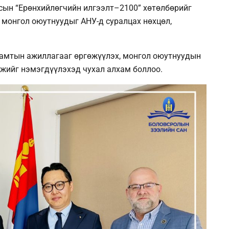
сын “Ерөнхийлөгчийн илгээлт–2100” хөтөлбөрийг
 монгол оюутнуудыг АНУ-д суралцах нөхцөл,
хамтын ажиллагааг өргөжүүлэх, монгол оюутнуудын
мжийг нэмэгдүүлэхэд чухал алхам боллоо.