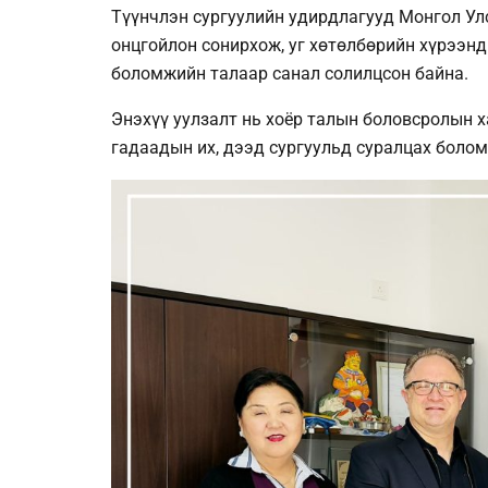
Түүнчлэн сургуулийн удирдлагууд Монгол Ул
онцгойлон сонирхож, уг хөтөлбөрийн хүрээнд
боломжийн талаар санал солилцсон байна.
Энэхүү уулзалт нь хоёр талын боловсролын 
гадаадын их, дээд сургуульд суралцах боло