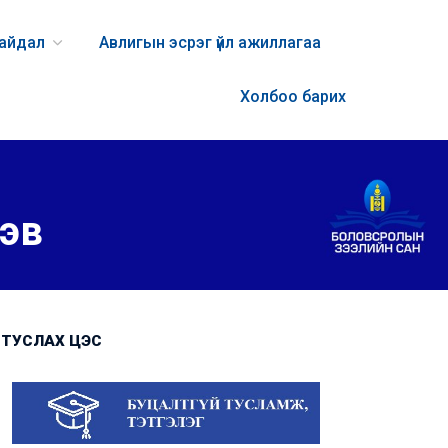
байдал
Авлигын эсрэг үйл ажиллагаа
Холбоо барих
эв
ТУСЛАХ ЦЭС