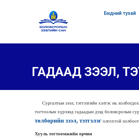
Бидний тухай
ГАДААД ЗЭЭЛ, Т
Сургалтын зээл, тэтгэлгийн хэлтэс нь холбогдох 
тогтоолын хүрээнд гадаадын дээд боловсролын су
төлбөрийн зээл, тэтгэлэг
олгохтой холбоот
Хууль тогтоомжийн орчин