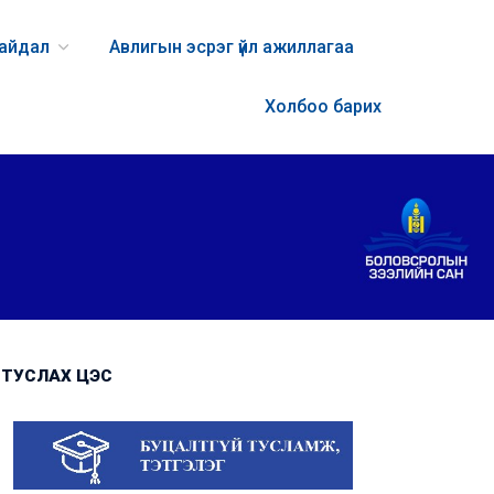
байдал
Авлигын эсрэг үйл ажиллагаа
Холбоо барих
ТУСЛАХ ЦЭС