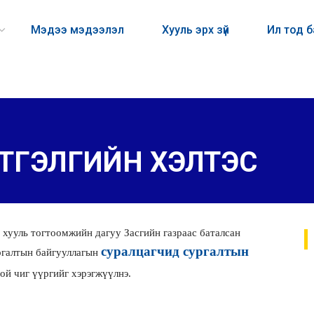
Мэдээ мэдээлэл
Хууль эрх зүй
Ил тод 
ЭТГЭЛГИЙН ХЭЛТЭС
хууль тогтоомжийн дагуу Засгийн газраас баталсан
суралцагчид сургалтын
ргалтын байгууллагын
ой чиг үүргийг хэрэгжүүлнэ.