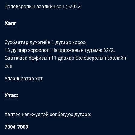
Боловсролын зээлийн сан @2022
Хаяг
Сүхбаатар дүүргийн 1 дүгээр хороо,
13 дугаар хороолол, Чагдаржавын гудамж 32/2,
Сав плаза оффисын 11 давхар Боловсролын зээлийн
сан
Улаанбаатар хот
Утас:
Хэлтэс нэгжүүдтэй холбогдох дугаар:
7004-7009